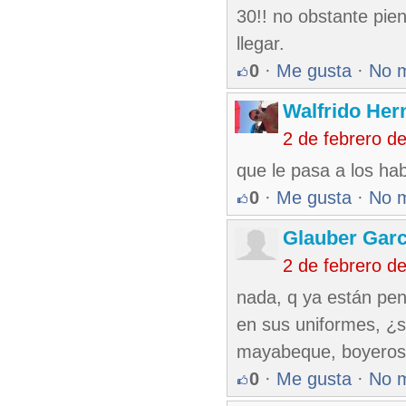
30!! no obstante pie
llegar.
0
·
Me gusta
·
No 
Walfrido Her
2 de febrero d
que le pasa a los ha
0
·
Me gusta
·
No 
Glauber Garc
2 de febrero d
nada, q ya están pen
en sus uniformes, ¿
mayabeque, boyeros d
0
·
Me gusta
·
No 