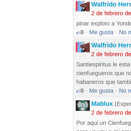
Walfrido Her
2 de febrero d
pinar exploto a Yond
0
·
Me gusta
·
No 
Walfrido Her
2 de febrero d
Santiespiritus le est
cienfuegueros que no
habaneros que tambie
0
·
Me gusta
·
No 
Mablux
(Exper
2 de febrero d
Por aqui un Cienfueg