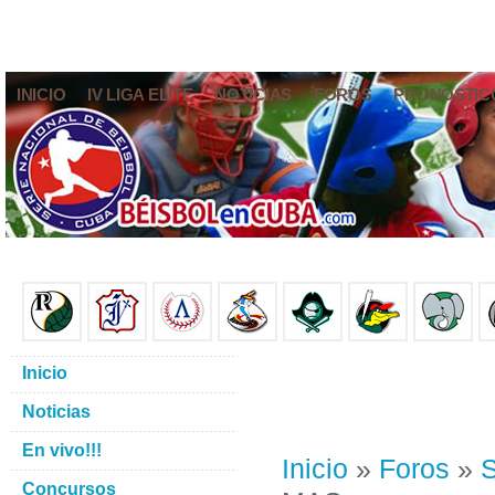
INICIO
IV LIGA ELITE
NOTICIAS
FOROS
PRONÓSTIC
Inicio
Noticias
En vivo!!!
Inicio
»
Foros
»
S
Concursos