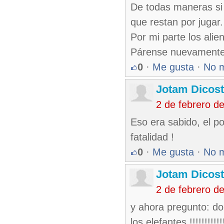
De todas maneras si s
que restan por jugar.
Por mi parte los alie
Párense nuevamente 
0
·
Me gusta
·
No 
Jotam Dicos
2 de febrero d
Eso era sabido, el p
fatalidad !
0
·
Me gusta
·
No 
Jotam Dicos
2 de febrero d
y ahora pregunto: do
los elefantes !!!!!!!!!!!