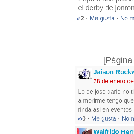
el derby de jonron
2
·
Me gusta
·
No m
[Página
Jaison Rock
28 de enero de
Lo de jose darie no t
a morirme tengo que 
rinda asi en eventos 
0
·
Me gusta
·
No 
Walfrido Her