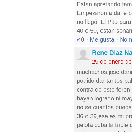
Están apretando fam
Empezaron a darle ba
no llegó. El Pito par
40 o 50, están soñand
0
·
Me gusta
·
No 
Rene Diaz Na
29 de enero de
muchachos,jose danie
podido dar tantos pal
contra de este foron
hayan logrado ni maye
no se cuantos pueda 
36 o 39,ese es mi pr
pelota cuba la triple