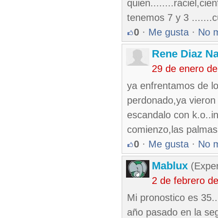
quien........raciel,ci
tenemos 7 y 3 .......
0
·
Me gusta
·
No 
Rene Diaz Na
29 de enero de
ya enfrentamos de lo 
perdonado,ya vieron 
escandalo con k.o..in
comienzo,las palmas p
0
·
Me gusta
·
No 
Mablux
(Exper
2 de febrero d
Mi pronostico es 35..
año pasado en la seg