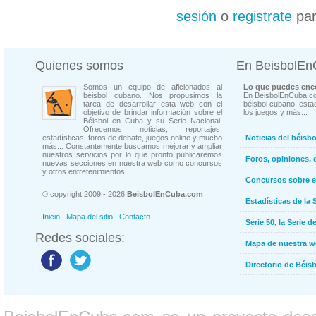
sesión
o
registrate
par
Quienes somos
En BeisbolE
Somos un equipo de aficionados al
Lo que puedes enco
béisbol cubano. Nos propusimos la
En BeisbolEnCuba.co
tarea de desarrollar esta web con el
béisbol cubano, estad
objetivo de brindar información sobre el
los juegos y más...
Béisbol en Cuba y su Serie Nacional.
Ofrecemos noticias, reportajes,
estadísticas, foros de debate, juegos online y mucho
Noticias del béisb
más... Constantemente buscamos mejorar y ampliar
nuestros servicios por lo que pronto publicaremos
Foros, opiniones, 
nuevas secciones en nuestra web como concursos
y otros entretenimientos.
Concursos sobre e
© copyright 2009 - 2026
BeisbolEnCuba.com
Estadísticas de la 
Inicio
|
Mapa del sitio
|
Contacto
Serie 50, la Serie d
Redes sociales:
Mapa de nuestra 
Directorio de Béi