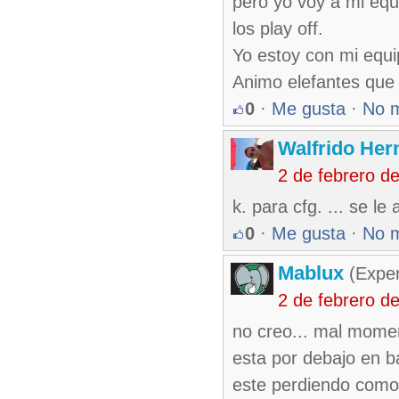
pero yo voy a mi equ
los play off.
Yo estoy con mi equi
Animo elefantes que 
0
·
Me gusta
·
No 
Walfrido Her
2 de febrero d
k. para cfg. ... se l
0
·
Me gusta
·
No 
Mablux
(Exper
2 de febrero d
no creo... mal momen
esta por debajo en ba
este perdiendo como