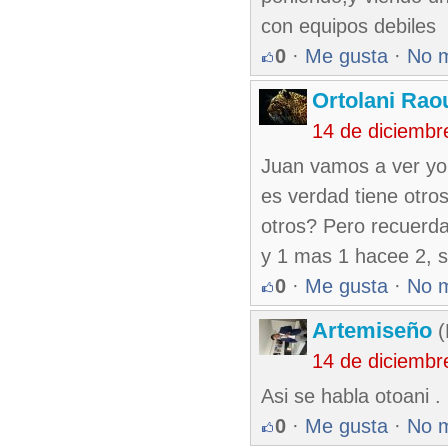
con equipos debiles
0
·
Me gusta
·
No 
Ortolani Rao
14 de diciembr
Juan vamos a ver yo'
es verdad tiene otro
otros? Pero recuerd
y 1 mas 1 hacee 2, s
0
·
Me gusta
·
No 
Artemiseño
(
14 de diciembr
Asi se habla otoani . 
0
·
Me gusta
·
No 