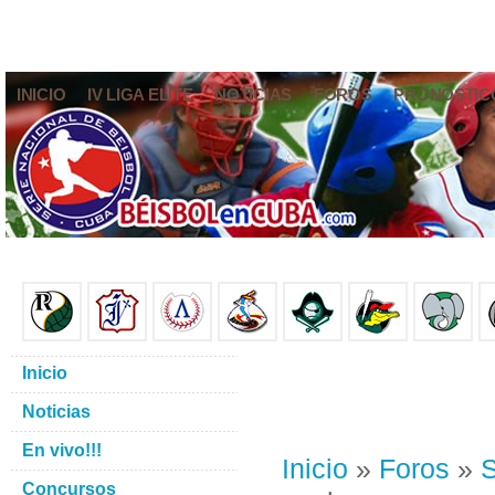
INICIO
IV LIGA ELITE
NOTICIAS
FOROS
PRONÓSTIC
Inicio
Noticias
En vivo!!!
Inicio
»
Foros
»
S
Concursos