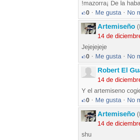
!mazorra¡ De la hab
0
·
Me gusta
·
No 
Artemiseño
(
14 de diciembr
Jejejejeje
0
·
Me gusta
·
No 
Robert El Gu
14 de diciembr
Y el artemiseno cogie
0
·
Me gusta
·
No 
Artemiseño
(
14 de diciembr
shu