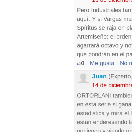
Pero Industriales ta
aquí. Y si Vargas ma
Spíritus se raja en p
Artemiseño: el orden 
agarrará octavo y no
que pondrán en el pa
0
·
Me gusta
·
No 
Juan
(Experto
14 de diciembr
ORTORLANI tambien vo
en esta serie si gan
estadistica y mira el
estan enderesando la
poniendo,y viendo un