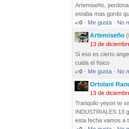
Artemiseño, perdona 
estaba mas gordo qu
0
·
Me gusta
·
No 
Artemiseño
(
13 de diciembr
Si eso es cierto ange
cuida el fisico
0
·
Me gusta
·
No 
Ortolani Rao
13 de diciembr
Tranquilo yeyon te v
INDUSTRIALES 13 gan
esta fecha vamos a t