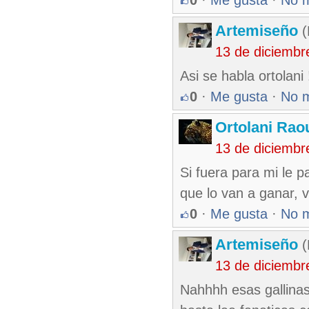
0
·
Me gusta
·
No 
Artemiseño
(
13 de diciembr
Asi se habla ortolani 
0
·
Me gusta
·
No 
Ortolani Rao
13 de diciembr
Si fuera para mi le 
que lo van a ganar, 
0
·
Me gusta
·
No 
Artemiseño
(
13 de diciembr
Nahhhh esas gallinas