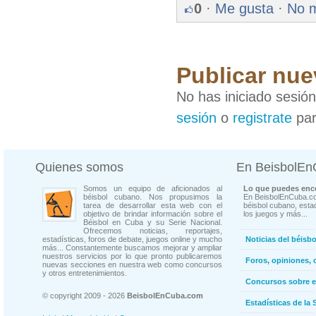
0
·
Me gusta
·
No 
Publicar nue
No has iniciado sesió
sesión
o
registrate
par
Quienes somos
En BeisbolE
Somos un equipo de aficionados al
Lo que puedes enco
béisbol cubano. Nos propusimos la
En BeisbolEnCuba.co
tarea de desarrollar esta web con el
béisbol cubano, estad
objetivo de brindar información sobre el
los juegos y más...
Béisbol en Cuba y su Serie Nacional.
Ofrecemos noticias, reportajes,
estadísticas, foros de debate, juegos online y mucho
Noticias del béisb
más... Constantemente buscamos mejorar y ampliar
nuestros servicios por lo que pronto publicaremos
Foros, opiniones, 
nuevas secciones en nuestra web como concursos
y otros entretenimientos.
Concursos sobre e
© copyright 2009 - 2026
BeisbolEnCuba.com
Estadísticas de la 