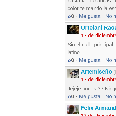
hasta laa fanaticas c
color te mando la e
0
·
Me gusta
·
No 
Ortolani Rao
13 de diciembr
Sin el gallo principa
latino....
0
·
Me gusta
·
No 
Artemiseño
(
13 de diciembr
Jejeje pocos ?? Ning
0
·
Me gusta
·
No 
Felix Armand
13 de diciembr