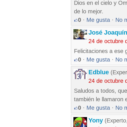
Dios en el cielo y O
de lo mejor.
0
·
Me gusta
·
No 
José Joaquí
24 de octubre 
Felicitaciones a ese 
0
·
Me gusta
·
No 
Edblue
(Exper
24 de octubre 
Saludos a todos, que
también le llamaron
0
·
Me gusta
·
No 
Yony
(Experto