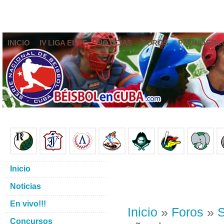
INICIO
IV LIGA ELITE
NOTICIAS
FOROS
PRONÓSTIC
Inicio
Noticias
En vivo!!!
Inicio
»
Foros
»
S
Concursos