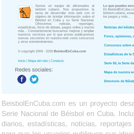
Somos un equipo de aficionados al
Lo que puedes enco
béisbol cubano. Nos propusimos la
En BeisbolEnCuba.co
tarea de desarrollar esta web con el
béisbol cubano, estad
objetivo de brindar información sobre el
los juegos y más...
Béisbol en Cuba y su Serie Nacional.
Ofrecemos noticias, reportajes,
estadísticas, foros de debate, juegos online y mucho
Noticias del béisb
más... Constantemente buscamos mejorar y ampliar
nuestros servicios por lo que pronto publicaremos
Foros, opiniones, 
nuevas secciones en nuestra web como concursos
y otros entretenimientos.
Concursos sobre e
© copyright 2009 - 2026
BeisbolEnCuba.com
Estadísticas de la 
Inicio
|
Mapa del sitio
|
Contacto
Serie 50, la Serie d
Redes sociales:
Mapa de nuestra 
Directorio de Béi
BeisbolEnCuba.com es un proyecto desarr
Serie Nacional de Béisbol en Cuba. Inclui
diarios, estadísticas, noticias, report
para que los usuarios publiquen sus ideas