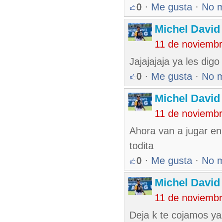
0
·
Me gusta
·
No 
Michel Davi
11 de noviemb
Jajajajaja ya les dig
0
·
Me gusta
·
No 
Michel Davi
11 de noviemb
Ahora van a jugar en
todita
0
·
Me gusta
·
No 
Michel Davi
11 de noviemb
Deja k te cojamos ya