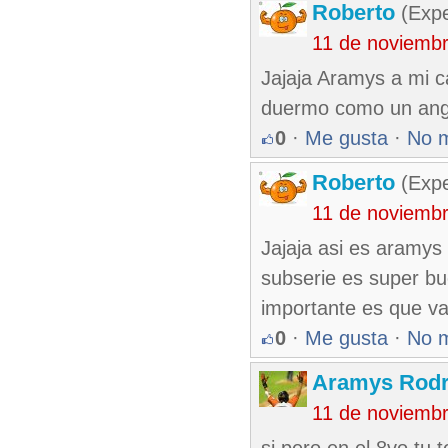
Roberto
(Exp
11 de noviemb
Jajaja Aramys a mi ca
duermo como un ang
0
·
Me gusta
·
No 
Roberto
(Exp
11 de noviemb
Jajaja asi es aramys
subserie es super b
importante es que va
0
·
Me gusta
·
No 
Aramys Rodr
11 de noviemb