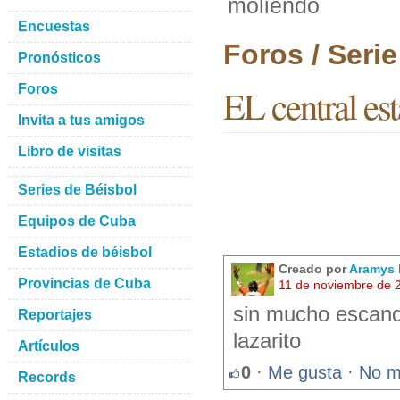
moliendo
Encuestas
Foros / Seri
Pronósticos
Foros
EL central es
Invita a tus amigos
Libro de visitas
Series de Béisbol
Equipos de Cuba
Estadios de béisbol
Creado por
Aramys 
Provincias de Cuba
11 de noviembre de 
sin mucho escanda
Reportajes
lazarito
Artículos
0
·
Me gusta
·
No m
Records