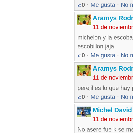
0
·
Me gusta
·
No 
Aramys Rodr
11 de noviemb
michelon y la escoba
escobillon jaja
0
·
Me gusta
·
No 
Aramys Rodr
11 de noviemb
perejil es lo que hay
0
·
Me gusta
·
No 
Michel Davi
11 de noviemb
No asere fue k se me