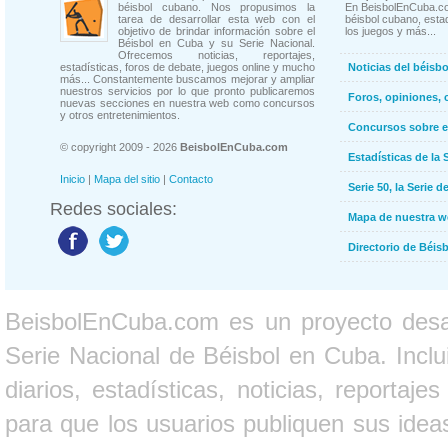
béisbol cubano. Nos propusimos la
En BeisbolEnCuba.co
tarea de desarrollar esta web con el
béisbol cubano, estad
objetivo de brindar información sobre el
los juegos y más...
Béisbol en Cuba y su Serie Nacional.
Ofrecemos noticias, reportajes,
estadísticas, foros de debate, juegos online y mucho
Noticias del béisb
más... Constantemente buscamos mejorar y ampliar
nuestros servicios por lo que pronto publicaremos
Foros, opiniones, 
nuevas secciones en nuestra web como concursos
y otros entretenimientos.
Concursos sobre e
© copyright 2009 - 2026
BeisbolEnCuba.com
Estadísticas de la 
Inicio
|
Mapa del sitio
|
Contacto
Serie 50, la Serie d
Redes sociales:
Mapa de nuestra 
Directorio de Béi
BeisbolEnCuba.com es un proyecto desarr
Serie Nacional de Béisbol en Cuba. Inclui
diarios, estadísticas, noticias, report
para que los usuarios publiquen sus ideas