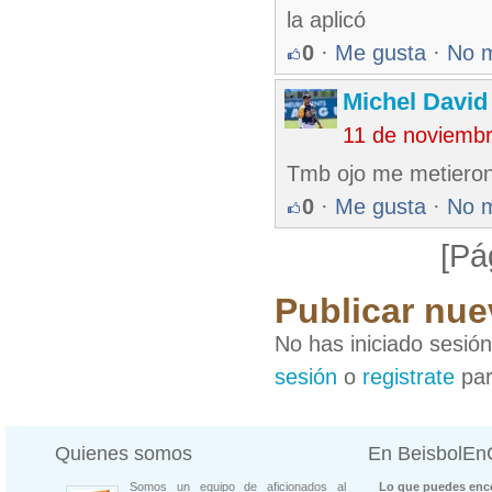
la aplicó
0
·
Me gusta
·
No 
Michel Davi
11 de noviemb
Tmb ojo me metieron 
0
·
Me gusta
·
No 
[Pá
Publicar nue
No has iniciado sesió
sesión
o
registrate
par
Quienes somos
En BeisbolE
Somos un equipo de aficionados al
Lo que puedes enco