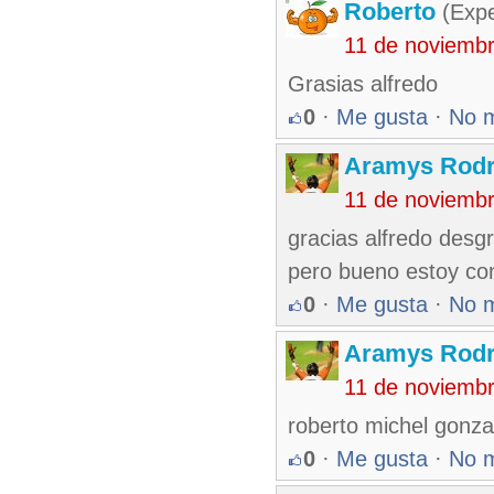
Roberto
(Exp
11 de noviemb
Grasias alfredo
0
·
Me gusta
·
No 
Aramys Rodr
11 de noviemb
gracias alfredo desgr
pero bueno estoy con
0
·
Me gusta
·
No 
Aramys Rodr
11 de noviemb
roberto michel gonzal
0
·
Me gusta
·
No 