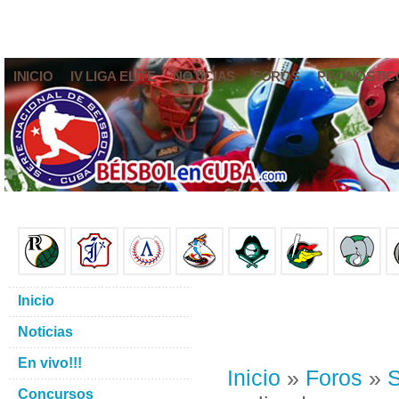
INICIO
IV LIGA ELITE
NOTICIAS
FOROS
PRONÓSTIC
Inicio
Noticias
En vivo!!!
Inicio
»
Foros
»
S
Concursos