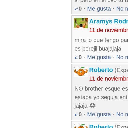
si pero en el 8vo tu t
0
·
Me gusta
·
No 
Aramys Rodr
11 de noviemb
mira lo que tengo par
es perejil buajajaja
0
·
Me gusta
·
No 
Roberto
(Exp
11 de noviemb
NO brother esque es
estaba yo seguia ent
jajaja 😂
0
·
Me gusta
·
No 
Roberto
(Exp