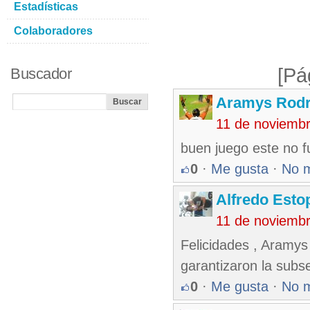
Estadísticas
Colaboradores
[Pá
Buscador
Aramys Rodr
11 de noviemb
buen juego este no f
0
·
Me gusta
·
No 
Alfredo Esto
11 de noviemb
Felicidades , Aramy
garantizaron la subs
0
·
Me gusta
·
No 