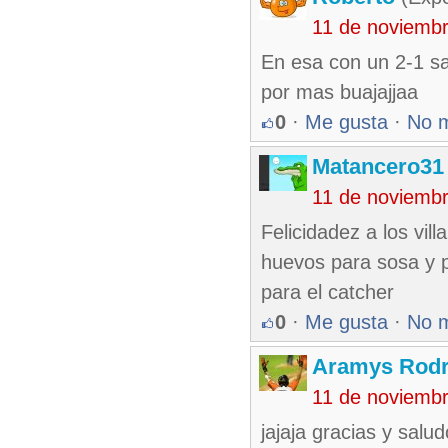
11 de noviemb
En esa con un 2-1 s
por mas buajajjaa
0
·
Me gusta
·
No 
Matancero31
11 de noviemb
Felicidadez a los vi
huevos para sosa y pa
para el catcher
0
·
Me gusta
·
No 
Aramys Rodr
11 de noviemb
jajaja gracias y sal