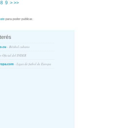
8
9
>
>>
rate
para poder publicar.
nterés
- Béisbol cubano
o.cu
io Oficial del INDER
- Ligas de futbol de Europa
ropa.com