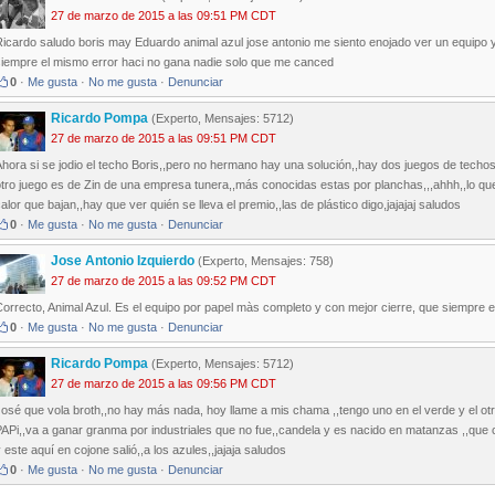
27 de marzo de 2015 a las 09:51 PM CDT
icardo saludo boris may Eduardo animal azul jose antonio me siento enojado ver un equipo 
siempre el mismo error haci no gana nadie solo que me canced
0
·
Me gusta
·
No me gusta
·
Denunciar
Ricardo Pompa
(Experto, Mensajes: 5712)
27 de marzo de 2015 a las 09:51 PM CDT
hora si se jodio el techo Boris,,pero no hermano hay una solución,,hay dos juegos de techos 
tro juego es de Zin de una empresa tunera,,más conocidas estas por planchas,,,ahhh,,lo qu
alor que bajan,,hay que ver quién se lleva el premio,,las de plástico digo,jajajaj saludos
0
·
Me gusta
·
No me gusta
·
Denunciar
Jose Antonio Izquierdo
(Experto, Mensajes: 758)
27 de marzo de 2015 a las 09:52 PM CDT
orrecto, Animal Azul. Es el equipo por papel màs completo y con mejor cierre, que siempre e
0
·
Me gusta
·
No me gusta
·
Denunciar
Ricardo Pompa
(Experto, Mensajes: 5712)
27 de marzo de 2015 a las 09:56 PM CDT
osé que vola broth,,no hay más nada, hoy llame a mis chama ,,tengo uno en el verde y el otr
APi,,va a ganar granma por industriales que no fue,,candela y es nacido en matanzas ,,que clas
 este aquí en cojone salió,,a los azules,,jajaja saludos
0
·
Me gusta
·
No me gusta
·
Denunciar