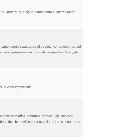
y su director que sigue cometiendo el mismo error
,,uno plásticos,,este es el bueno, menos calor ect,,el
e meten para abajo es candela, te quedas Calvo,,del
s un dato importante.
o tiene diez años,,estamos perdios,,jajaj me dice
e de trío,,el viejo a los caballos, el otro a los cocos