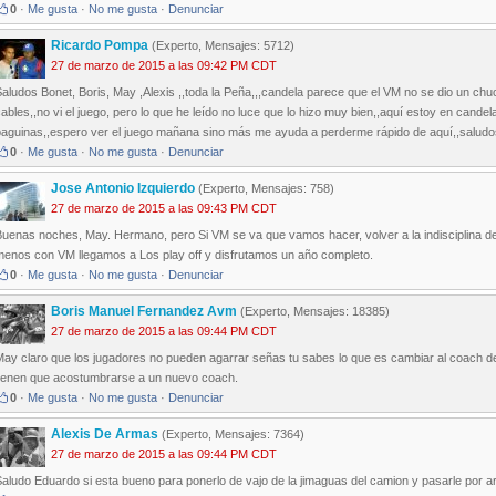
0
·
Me gusta
·
No me gusta
·
Denunciar
Ricardo Pompa
(Experto, Mensajes: 5712)
27 de marzo de 2015 a las 09:42 PM CDT
aludos Bonet, Boris, May ,Alexis ,,toda la Peña,,,candela parece que el VM no se dio un ch
ables,,no vi el juego, pero lo que he leído no luce que lo hizo muy bien,,aquí estoy en cande
paguinas,,espero ver el juego mañana sino más me ayuda a perderme rápido de aquí,,saludo
0
·
Me gusta
·
No me gusta
·
Denunciar
Jose Antonio Izquierdo
(Experto, Mensajes: 758)
27 de marzo de 2015 a las 09:43 PM CDT
uenas noches, May. Hermano, pero Si VM se va que vamos hacer, volver a la indisciplina de
menos con VM llegamos a Los play off y disfrutamos un año completo.
0
·
Me gusta
·
No me gusta
·
Denunciar
Boris Manuel Fernandez Avm
(Experto, Mensajes: 18385)
27 de marzo de 2015 a las 09:44 PM CDT
ay claro que los jugadores no pueden agarrar señas tu sabes lo que es cambiar al coach de 
tienen que acostumbrarse a un nuevo coach.
0
·
Me gusta
·
No me gusta
·
Denunciar
Alexis De Armas
(Experto, Mensajes: 7364)
27 de marzo de 2015 a las 09:44 PM CDT
aludo Eduardo si esta bueno para ponerlo de vajo de la jimaguas del camion y pasarle por ar