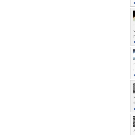
S
c
B
M
S