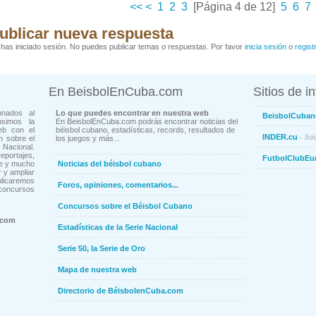
<<
<
1
2
3
[Página 4 de 12]
5
6
7
ublicar nueva respuesta
has iniciado sesión. No puedes publicar temas o respuestas. Por favor
inicia sesión
o
regist
En BeisbolEnCuba.com
Sitios de i
onados al
Lo que puedes encontrar en nuestra web
BeisbolCuban
usimos la
En BeisbolEnCuba.com podrás encontrar noticias del
eb con el
béisbol cubano, estadísticas, records, resultados de
- Sit
INDER.cu
n sobre el
los juegos y más...
Nacional.
ortajes,
FutbolClubEu
ne y mucho
Noticias del béisbol cubano
 y ampliar
blicaremos
Foros, opiniones, comentarios...
concursos
Concursos sobre el Béisbol Cubano
.com
Estadísticas de la Serie Nacional
Serie 50, la Serie de Oro
Mapa de nuestra web
Directorio de BéisbolenCuba.com