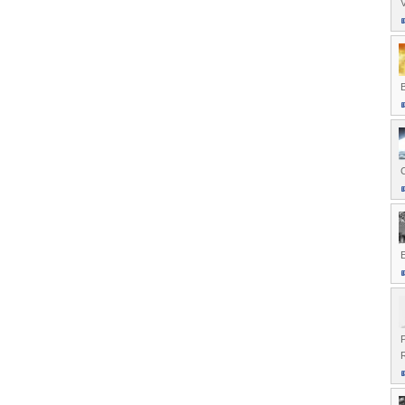
V
B
C
E
R