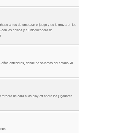
uchaso antes de empezar el juego y se le cruzaron los
la con los chinos y su bloqueadora de
s
 años anteriores, donde no saliamos del sotano. Al
tercera de cara a los play off ahora los jugadores
riba