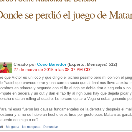
onde se perdió el juego de Mata
Creado por
Coco Barredor
(Experto, Mensajes: 512)
27 de marzo de 2015 a las 08:07 PM CDT
Se que Victor es un loco y que dirigió el picheo pésimo pero mi opinión el jueg
de Yadiel que provoco error y una carrera sucia que al final nos llevo a extra 
hombres en primera y segunda con el fly al righ se debía tirar a segunda y no
empate en tercera y un out y dan el fao fly al righ pues hay que dejarla picar
poncha o da un rolling al cuadro. Lo tercero quitar a Vega si estas ganando por
Para mi esas fueron las causas fundamentales de la derrota y después el mal
posterior y si no se hubieran hecho esos tiros por gusto pues Matanzas ganab
acuerdo conmigo o no?
0
·
Me gusta
·
No me gusta
·
Denunciar