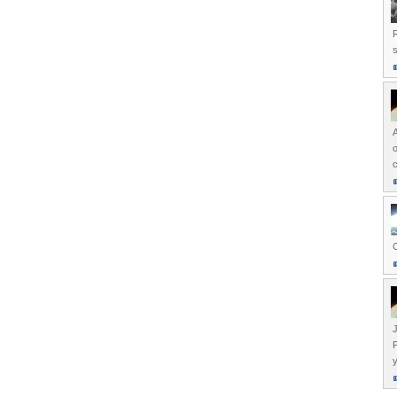
R
A
o
c
C
J
P
y