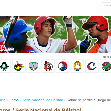
usuario
FOROS
PRONÓSTICOS
EN VIVO
CONTACTO
Hora d
icio
»
Foros
»
Serie Nacional de Béisbol
» Donde se perdió el juego d
oros / Serie Nacional de Béisbol