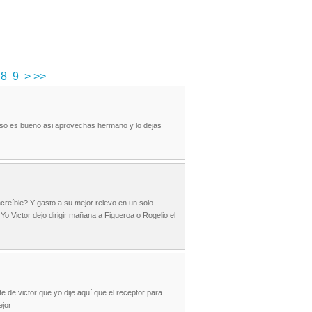
8
9
>
>>
a eso es bueno asi aprovechas hermano y lo dejas
ncreíble? Y gasto a su mejor relevo en un solo
Yo Victor dejo dirigir mañana a Figueroa o Rogelio el
 de victor que yo dije aquí que el receptor para
ejor