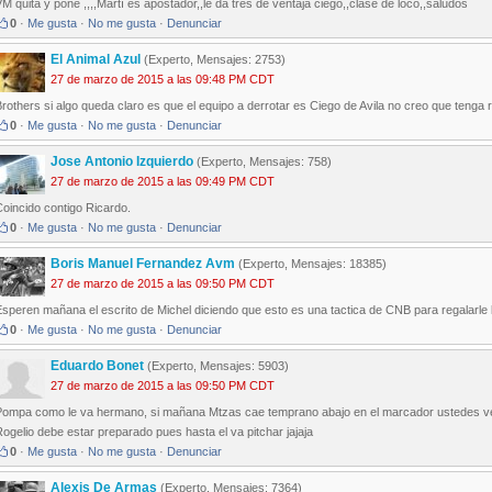
M quita y pone ,,,,Martí es apostador,,le da tres de ventaja ciego,,clase de loco,,saludos
0
·
Me gusta
·
No me gusta
·
Denunciar
El Animal Azul
(Experto, Mensajes: 2753)
27 de marzo de 2015 a las 09:48 PM CDT
rothers si algo queda claro es que el equipo a derrotar es Ciego de Avila no creo que tenga ri
0
·
Me gusta
·
No me gusta
·
Denunciar
Jose Antonio Izquierdo
(Experto, Mensajes: 758)
27 de marzo de 2015 a las 09:49 PM CDT
oincido contigo Ricardo.
0
·
Me gusta
·
No me gusta
·
Denunciar
Boris Manuel Fernandez Avm
(Experto, Mensajes: 18385)
27 de marzo de 2015 a las 09:50 PM CDT
speren mañana el escrito de Michel diciendo que esto es una tactica de CNB para regalarle los 
0
·
Me gusta
·
No me gusta
·
Denunciar
Eduardo Bonet
(Experto, Mensajes: 5903)
27 de marzo de 2015 a las 09:50 PM CDT
Pompa como le va hermano, si mañana Mtzas cae temprano abajo en el marcador ustedes veran
ogelio debe estar preparado pues hasta el va pitchar jajaja
0
·
Me gusta
·
No me gusta
·
Denunciar
Alexis De Armas
(Experto, Mensajes: 7364)