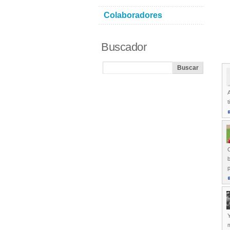
Colaboradores
Buscador
A
t
O
b
p
Y
m