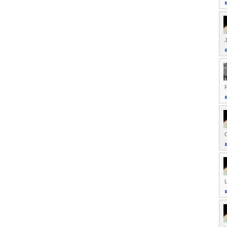
J
R
C
L