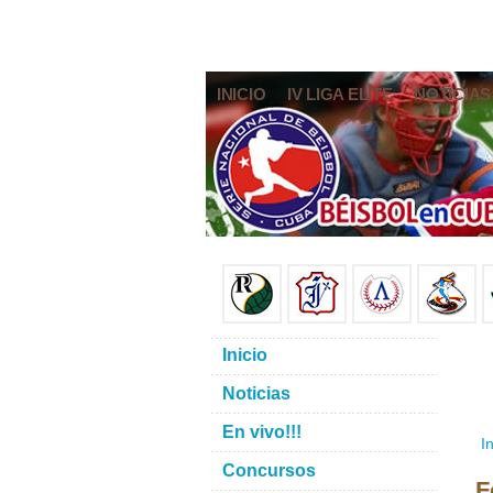
INICIO
IV LIGA ELITE
NOTICIAS
Inicio
Noticias
En vivo!!!
In
Concursos
F