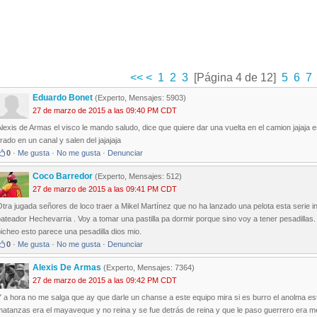
<<
<
1
2
3
[Página 4 de 12]
5
6
7
Eduardo Bonet
(Experto, Mensajes: 5903)
27 de marzo de 2015 a las 09:40 PM CDT
lexis de Armas el visco le mando saludo, dice que quiere dar una vuelta en el camion jajaj
irado en un canal y salen del jajajaja
0
·
Me gusta
·
No me gusta
·
Denunciar
Coco Barredor
(Experto, Mensajes: 512)
27 de marzo de 2015 a las 09:41 PM CDT
tra jugada señores de loco traer a Mikel Martínez que no ha lanzado una pelota esta serie i
ateador Hechevarria . Voy a tomar una pastilla pa dormir porque sino voy a tener pesadillas. 
icheo esto parece una pesadilla dios mio.
0
·
Me gusta
·
No me gusta
·
Denunciar
Alexis De Armas
(Experto, Mensajes: 7364)
27 de marzo de 2015 a las 09:42 PM CDT
 a hora no me salga que ay que darle un chanse a este equipo mira si es burro el anolma este
atanzas era el mayaveque y no reina y se fue detrás de reina y que le paso guerrero era m