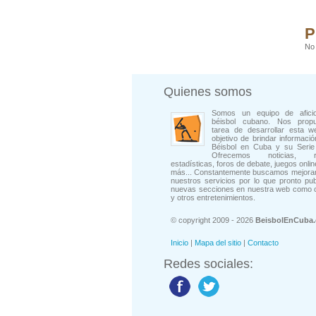
P
No 
Quienes somos
Somos un equipo de afici
béisbol cubano. Nos prop
tarea de desarrollar esta w
objetivo de brindar informació
Béisbol en Cuba y su Serie 
Ofrecemos noticias, rep
estadísticas, foros de debate, juegos onli
más... Constantemente buscamos mejorar
nuestros servicios por lo que pronto pu
nuevas secciones en nuestra web como 
y otros entretenimientos.
© copyright 2009 - 2026
BeisbolEnCuba
Inicio
|
Mapa del sitio
|
Contacto
Redes sociales: