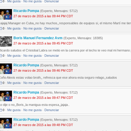
0
·
Me gusta
·
No me gusta
·
Denunciar
Ricardo Pompa
(Experto, Mensajes: 5712)
27 de marzo de 2015 a las 09:44 PM CDT
ajajaj Manager en Cuba,,no hay muchos,,responsables de equipos si, el mismo Martí me tiene
0
·
Me gusta
·
No me gusta
·
Denunciar
Boris Manuel Fernandez Avm
(Experto, Mensajes: 18385)
27 de marzo de 2015 a las 09:45 PM CDT
icardo saludos el Cristobal Labra se metio en la carrera por el techo te veo mal mi hermano j
0
·
Me gusta
·
No me gusta
·
Denunciar
Ricardo Pompa
(Experto, Mensajes: 5712)
27 de marzo de 2015 a las 09:46 PM CDT
oño Alexis estas volao broth,, refresca que ese ahora esta seguro relago,,saludos
0
·
Me gusta
·
No me gusta
·
Denunciar
Ricardo Pompa
(Experto, Mensajes: 5712)
27 de marzo de 2015 a las 09:47 PM CDT
o dije o no,,Boris,,la manigua esta espesa,,jajaja..
0
·
Me gusta
·
No me gusta
·
Denunciar
Ricardo Pompa
(Experto, Mensajes: 5712)
27 de marzo de 2015 a las 09:48 PM CDT