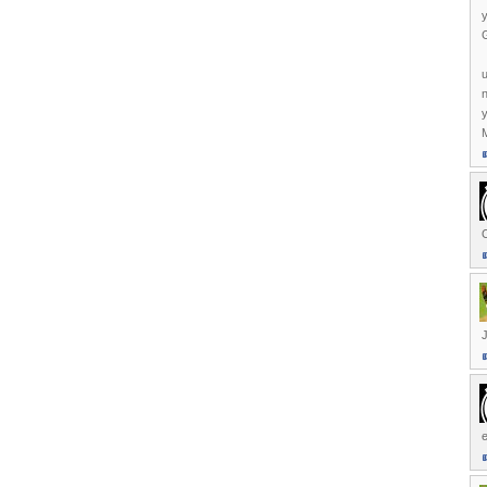
y
G
n
y
M
e