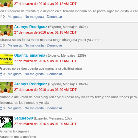
27 de marzo de 2016 a las 01:12 AM CDT
con el reguero de mierda que dejaron en el terreno manana no se podra jugar me gusto la ca
0
·
Me gusta
·
No me gusta
·
Denunciar
Aramys Rodriguez
(Experto, Mensajes: 8624)
27 de marzo de 2016 a las 01:15 AM CDT
cubanita se les fue la mano manana tengo changana yo ak ya veras
0
·
Me gusta
·
No me gusta
·
Denunciar
Qbanita_pinareña
(Experto, Mensajes: 1209)
27 de marzo de 2016 a las 01:17 AM CDT
stedes no se dan cuenta que mañana si pitipitiitpi jajaja
0
·
Me gusta
·
No me gusta
·
Denunciar
Aramys Rodriguez
(Experto, Mensajes: 8624)
27 de marzo de 2016 a las 01:20 AM CDT
manana o me votan de aqui o alguien coje su paso hoy no estoy feliz y con unos tragos pero
loblemas en los rinones y yo jaja
0
·
Me gusta
·
No me gusta
·
Denunciar
Veguero90
(Experto, Mensajes: 1027)
27 de marzo de 2016 a las 01:20 AM CDT
e formo la cagalera
Matanzas me la confirmo