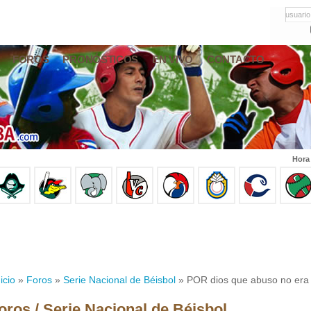
usuario
FOROS
PRONÓSTICOS
EN VIVO
CONTACTO
Hora
icio
»
Foros
»
Serie Nacional de Béisbol
» POR dios que abuso no era 
oros / Serie Nacional de Béisbol