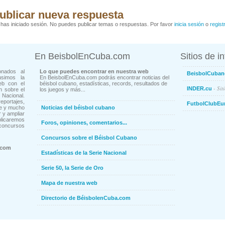
ublicar nueva respuesta
has iniciado sesión. No puedes publicar temas o respuestas. Por favor
inicia sesión
o
regist
En BeisbolEnCuba.com
Sitios de i
onados al
Lo que puedes encontrar en nuestra web
BeisbolCuban
usimos la
En BeisbolEnCuba.com podrás encontrar noticias del
eb con el
béisbol cubano, estadísticas, records, resultados de
- Sit
INDER.cu
n sobre el
los juegos y más...
Nacional.
ortajes,
FutbolClubEu
ne y mucho
Noticias del béisbol cubano
 y ampliar
blicaremos
Foros, opiniones, comentarios...
concursos
Concursos sobre el Béisbol Cubano
.com
Estadísticas de la Serie Nacional
Serie 50, la Serie de Oro
Mapa de nuestra web
Directorio de BéisbolenCuba.com