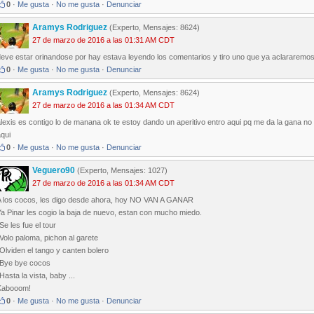
0
·
Me gusta
·
No me gusta
·
Denunciar
Aramys Rodriguez
(Experto, Mensajes: 8624)
27 de marzo de 2016 a las 01:31 AM CDT
deve estar orinandose por hay estava leyendo los comentarios y tiro uno que ya aclararem
0
·
Me gusta
·
No me gusta
·
Denunciar
Aramys Rodriguez
(Experto, Mensajes: 8624)
27 de marzo de 2016 a las 01:34 AM CDT
lexis es contigo lo de manana ok te estoy dando un aperitivo entro aqui pq me da la gana n
qui
0
·
Me gusta
·
No me gusta
·
Denunciar
Veguero90
(Experto, Mensajes: 1027)
27 de marzo de 2016 a las 01:34 AM CDT
A los cocos, les digo desde ahora, hoy NO VAN A GANAR
a Pinar les cogio la baja de nuevo, estan con mucho miedo.
Se les fue el tour
Volo paloma, pichon al garete
Olviden el tango y canten bolero
-Bye bye cocos
Hasta la vista, baby ...
Kabooom!
0
·
Me gusta
·
No me gusta
·
Denunciar