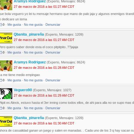
Aramys Rodriguez
(Experto, Mensajes: 8624)
27 de marzo de 2016 a las 01:27 AM CDT
que bola veguero yo lei tu mensaje hermano que mano de palo jaja y algunos enemigos tiran
e dedicare un tema
0
·
Me gusta
·
No me gusta
·
Denunciar
Qbanita_pinareña
(Experto, Mensajes: 1209)
27 de marzo de 2016 a las 01:27 AM CDT
ero quiero saber donde esta el coco pitpitpito..??jajaja
0
·
Me gusta
·
No me gusta
·
Denunciar
Aramys Rodriguez
(Experto, Mensajes: 8624)
27 de marzo de 2016 a las 01:28 AM CDT
ya me tiene medio empingao
0
·
Me gusta
·
No me gusta
·
Denunciar
Veguero90
(Experto, Mensajes: 1027)
27 de marzo de 2016 a las 01:29 AM CDT
itpit es Alexis, estuvo hasta el 3er inning como todos ellos, de ahi para alla no se supo mas de
0
·
Me gusta
·
No me gusta
·
Denunciar
Qbanita_pinareña
(Experto, Mensajes: 1209)
27 de marzo de 2016 a las 01:30 AM CDT
Ahora de casualidad ganan un juego y salen en manadas. . Cada uno de los 3 q hay sacan sus