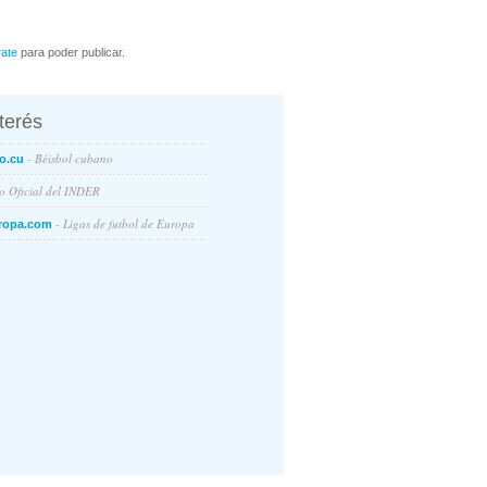
rate
para poder publicar.
nterés
- Béisbol cubano
o.cu
io Oficial del INDER
- Ligas de futbol de Europa
ropa.com