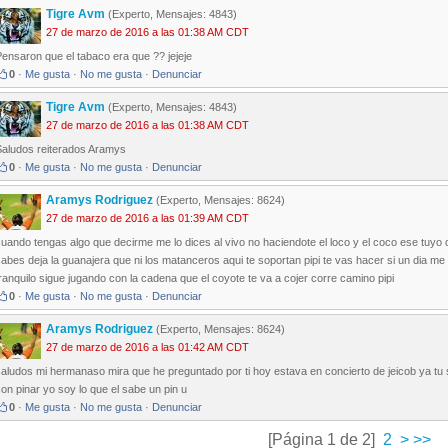
Tigre Avm
(Experto, Mensajes: 4843)
27 de marzo de 2016 a las 01:38 AM CDT
ensaron que el tabaco era que ?? jejeje
0
·
Me gusta
·
No me gusta
·
Denunciar
Tigre Avm
(Experto, Mensajes: 4843)
27 de marzo de 2016 a las 01:38 AM CDT
Saludos reiterados Aramys
0
·
Me gusta
·
No me gusta
·
Denunciar
Aramys Rodriguez
(Experto, Mensajes: 8624)
27 de marzo de 2016 a las 01:39 AM CDT
uando tengas algo que decirme me lo dices al vivo no haciendote el loco y el coco ese tuyo
abes deja la guanajera que ni los matanceros aqui te soportan pipi te vas hacer si un dia me t
ranquilo sigue jugando con la cadena que el coyote te va a cojer corre camino pipi
0
·
Me gusta
·
No me gusta
·
Denunciar
Aramys Rodriguez
(Experto, Mensajes: 8624)
27 de marzo de 2016 a las 01:42 AM CDT
saludos mi hermanaso mira que he preguntado por ti hoy estava en concierto de jeicob ya t
on pinar yo soy lo que el sabe un pin u
0
·
Me gusta
·
No me gusta
·
Denunciar
[Página 1 de 2]
2
>
>>