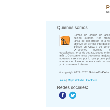
P
No 
Quienes somos
Somos un equipo de afici
béisbol cubano. Nos prop
tarea de desarrollar esta w
objetivo de brindar informació
Béisbol en Cuba y su Serie 
Ofrecemos noticias, rep
estadísticas, foros de debate, juegos onli
más... Constantemente buscamos mejorar
nuestros servicios por lo que pronto pu
nuevas secciones en nuestra web como 
y otros entretenimientos.
© copyright 2009 - 2026
BeisbolEnCuba
Inicio
|
Mapa del sitio
|
Contacto
Redes sociales: