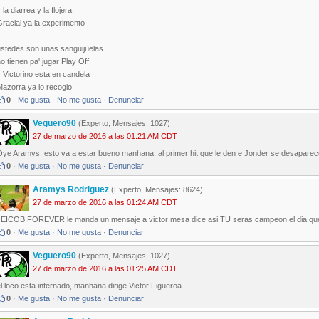
 la diarrea y la flojera
racial ya la experimento
ustedes son unas sanguijuelas
o tienen pa' jugar Play Off
 Victorino esta en candela
azorra ya lo recogio!!
0
·
Me gusta
·
No me gusta
·
Denunciar
Veguero90
(Experto, Mensajes: 1027)
27 de marzo de 2016 a las 01:21 AM CDT
Oye Aramys, esto va a estar bueno manhana, al primer hit que le den e Jonder se desaparece
0
·
Me gusta
·
No me gusta
·
Denunciar
Aramys Rodriguez
(Experto, Mensajes: 8624)
27 de marzo de 2016 a las 01:24 AM CDT
JEICOB FOREVER le manda un mensaje a victor mesa dice asi TU seras campeon el dia qu
0
·
Me gusta
·
No me gusta
·
Denunciar
Veguero90
(Experto, Mensajes: 1027)
27 de marzo de 2016 a las 01:25 AM CDT
l loco esta internado, manhana dirige Victor Figueroa
0
·
Me gusta
·
No me gusta
·
Denunciar