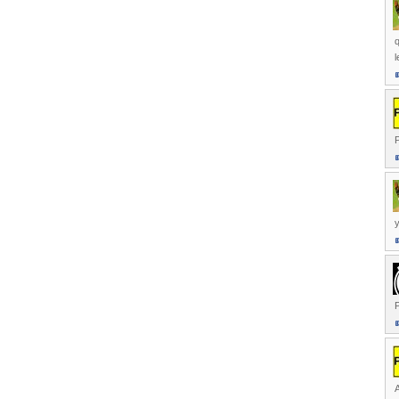
l
P
P