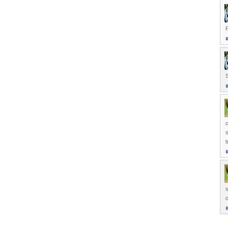
P
c
s
t
c