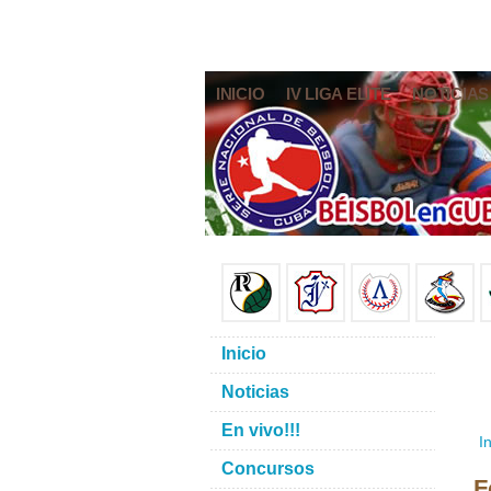
INICIO
IV LIGA ELITE
NOTICIAS
Inicio
Noticias
En vivo!!!
In
Concursos
F