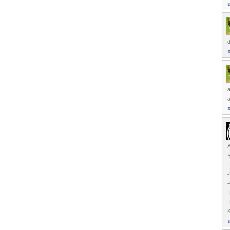
a
a
Y
-
-
-
-