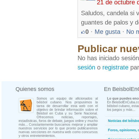
21 de octubre 
Saludos, candela si 
guantes de palos y d
0
·
Me gusta
·
No 
Publicar nue
No has iniciado sesió
sesión
o
registrate
par
Quienes somos
En BeisbolE
Somos un equipo de aficionados al
Lo que puedes enco
béisbol cubano. Nos propusimos la
En BeisbolEnCuba.co
tarea de desarrollar esta web con el
béisbol cubano, estad
objetivo de brindar información sobre el
los juegos y más...
Béisbol en Cuba y su Serie Nacional.
Ofrecemos noticias, reportajes,
estadísticas, foros de debate, juegos online y mucho
Noticias del béisb
más... Constantemente buscamos mejorar y ampliar
nuestros servicios por lo que pronto publicaremos
Foros, opiniones, 
nuevas secciones en nuestra web como concursos
y otros entretenimientos.