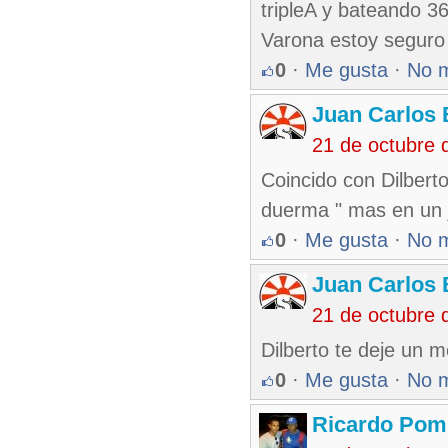
tripleA y bateando 3
Varona estoy seguro 
0
·
Me gusta
·
No 
Juan Carlos 
21 de octubre 
Coincido con Dilbert
duerma " mas en un 
0
·
Me gusta
·
No 
Juan Carlos 
21 de octubre 
Dilberto te deje un m
0
·
Me gusta
·
No 
Ricardo Pom