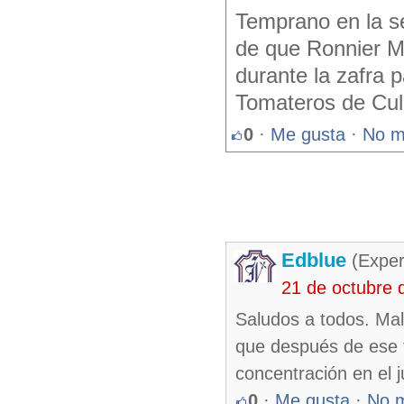
Temprano en la se
de que Ronnier Mu
durante la zafra 
Tomateros de Cul
0
·
Me gusta
·
No m
Edblue
(Exper
21 de octubre 
Saludos a todos. Mal
que después de ese te
concentración en el 
0
·
Me gusta
·
No 