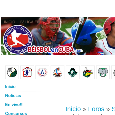
INICIO
IV LIGA ELITE
NOTICIAS
FOROS
PRONÓSTIC
Inicio
Noticias
En vivo!!!
Inicio
»
Foros
»
S
Concursos