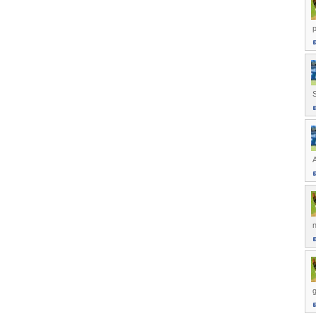
p
S
A
n
g