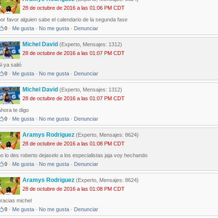
28 de octubre de 2016 a las 01:06 PM CDT
or favor alguien sabe el calendario de la segunda fase
0
·
Me gusta
·
No me gusta
·
Denunciar
Michel David
(Experto, Mensajes: 1312)
28 de octubre de 2016 a las 01:07 PM CDT
i ya salió
0
·
Me gusta
·
No me gusta
·
Denunciar
Michel David
(Experto, Mensajes: 1312)
28 de octubre de 2016 a las 01:07 PM CDT
hora te digo
0
·
Me gusta
·
No me gusta
·
Denunciar
Aramys Rodriguez
(Experto, Mensajes: 8624)
28 de octubre de 2016 a las 01:08 PM CDT
o lo des roberto dejaselo a los especialistas jaja voy hechando
0
·
Me gusta
·
No me gusta
·
Denunciar
Aramys Rodriguez
(Experto, Mensajes: 8624)
28 de octubre de 2016 a las 01:08 PM CDT
racias michel
0
·
Me gusta
·
No me gusta
·
Denunciar