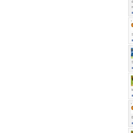
d
m
S
l
B