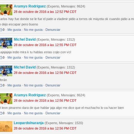
Aramys Rodriguez
(Experto, Mensajes: 8624)
28 de octubre de 2016 a las 12:52 PM CDT
arlos hay fue donde se le fue el patin a vladimir pidio a torres ok mayeta ok cuando pidio a mi
lo dejo escapar pero bueno
0
·
Me gusta
·
No me gusta
·
Denunciar
Michel David
(Experto, Mensajes: 1312)
28 de octubre de 2016 a las 12:55 PM CDT
ajajajaja indio mira k tu hablas estas cojio con vcl
0
·
Me gusta
·
No me gusta
·
Denunciar
Michel David
(Experto, Mensajes: 1312)
28 de octubre de 2016 a las 12:56 PM CDT
Verán
0
·
Me gusta
·
No me gusta
·
Denunciar
Aramys Rodriguez
(Experto, Mensajes: 8624)
28 de octubre de 2016 a las 12:56 PM CDT
l leon pinareno dara de que hablar jaja algo me dice que el muchacho lo va hacer bien
0
·
Me gusta
·
No me gusta
·
Denunciar
Leopardo/naranja
(Experto, Mensajes: 1520)
28 de octubre de 2016 a las 12:56 PM CDT