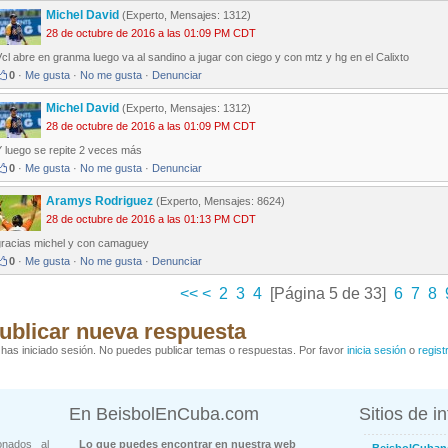
Michel David
(Experto, Mensajes: 1312)
28 de octubre de 2016 a las 01:09 PM CDT
cl abre en granma luego va al sandino a jugar con ciego y con mtz y hg en el Calixto
0
·
Me gusta
·
No me gusta
·
Denunciar
Michel David
(Experto, Mensajes: 1312)
28 de octubre de 2016 a las 01:09 PM CDT
Y luego se repite 2 veces más
0
·
Me gusta
·
No me gusta
·
Denunciar
Aramys Rodriguez
(Experto, Mensajes: 8624)
28 de octubre de 2016 a las 01:13 PM CDT
gracias michel y con camaguey
0
·
Me gusta
·
No me gusta
·
Denunciar
<<
<
2
3
4
[Página 5 de 33]
6
7
8
ublicar nueva respuesta
has iniciado sesión. No puedes publicar temas o respuestas. Por favor
inicia sesión
o
regist
En BeisbolEnCuba.com
Sitios de i
onados al
Lo que puedes encontrar en nuestra web