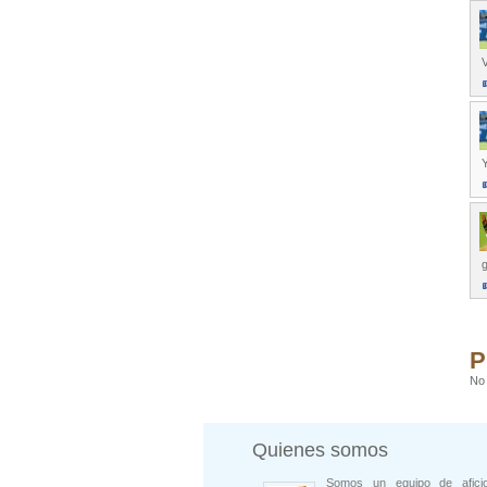
V
P
No 
Quienes somos
Somos un equipo de afici