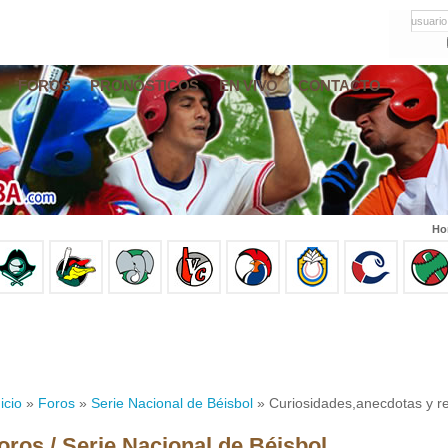
usuario
FOROS
PRONÓSTICOS
EN VIVO
CONTACTO
Ho
icio
»
Foros
»
Serie Nacional de Béisbol
» Curiosidades,anecdotas y re
oros / Serie Nacional de Béisbol