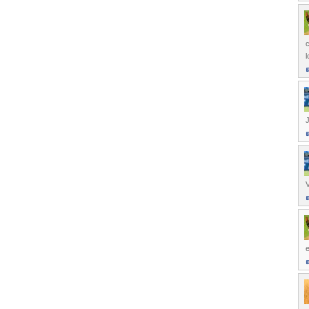
c
J
e