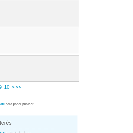
9
10
>
>>
rate
para poder publicar.
nterés
- Béisbol cubano