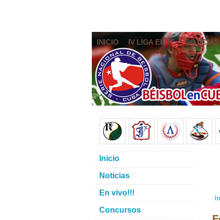
INICIO
IV LIGA ELITE
NOTICIAS
Inicio
Noticias
En vivo!!!
In
Concursos
F