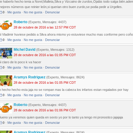
e haberlo hecho tenia a Norel,Malleta,Silva y Vizcaino de zurdos,Ojalás todo salga bién.ad
ejores números que reinier león,si querian otro buen zurdo,se podia pedir a Urgelles.
0
·
Me gusta
·
No me gusta
·
Denunciar
Roberto
(Experto, Mensajes: 4437)
28 de octubre de 2016 a las 12:57 PM CDT
Si Vladimir huviese pedido a Silva ahora mismo yo estuviese mucho mas conforme pero coño 
0
·
Me gusta
·
No me gusta
·
Denunciar
Michel David
(Experto, Mensajes: 1312)
28 de octubre de 2016 a las 01:05 PM CDT
i claro de lo poco k va hacer
0
·
Me gusta
·
No me gusta
·
Denunciar
Aramys Rodriguez
(Experto, Mensajes: 8624)
28 de octubre de 2016 a las 01:05 PM CDT
o hecho hecho esta jaja no se rompan mas la cabeza los infartos estan regalados por hay
0
·
Me gusta
·
No me gusta
·
Denunciar
Roberto
(Experto, Mensajes: 4437)
28 de octubre de 2016 a las 01:06 PM CDT
ueno ya veremos quien queda en sexto yo por lo tanto ya tengo mi pronostico jajajaja
0
·
Me gusta
·
No me gusta
·
Denunciar
Aramys Rodriguez
(Experto, Mensajes: 8624)