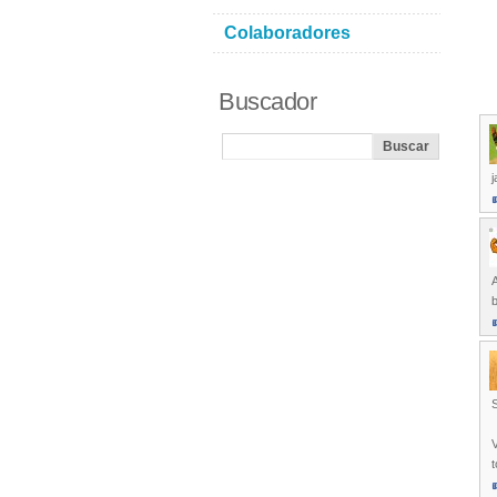
Colaboradores
Buscador
j
A
V
t