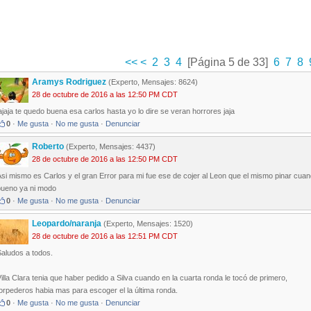
<<
<
2
3
4
[Página 5 de 33]
6
7
8
Aramys Rodriguez
(Experto, Mensajes: 8624)
28 de octubre de 2016 a las 12:50 PM CDT
ajaja te quedo buena esa carlos hasta yo lo dire se veran horrores jaja
0
·
Me gusta
·
No me gusta
·
Denunciar
Roberto
(Experto, Mensajes: 4437)
28 de octubre de 2016 a las 12:50 PM CDT
si mismo es Carlos y el gran Error para mi fue ese de cojer al Leon que el mismo pinar cuan
bueno ya ni modo
0
·
Me gusta
·
No me gusta
·
Denunciar
Leopardo/naranja
(Experto, Mensajes: 1520)
28 de octubre de 2016 a las 12:51 PM CDT
Saludos a todos.
illa Clara tenia que haber pedido a Silva cuando en la cuarta ronda le tocó de primero,
orpederos habia mas para escoger el la última ronda.
0
·
Me gusta
·
No me gusta
·
Denunciar