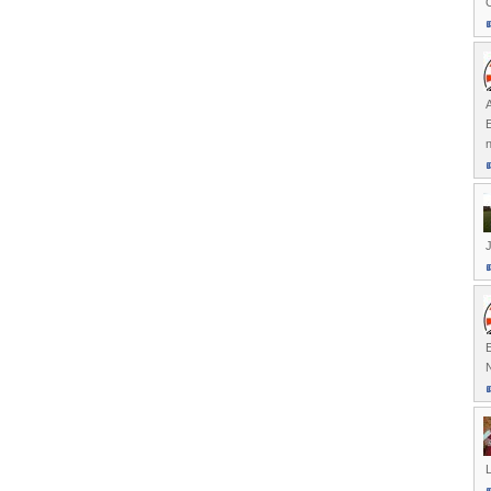
O
A
E
n
E
L