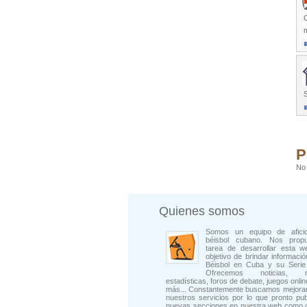
C
P
No 
Quienes somos
Somos un equipo de afici
béisbol cubano. Nos prop
tarea de desarrollar esta w
objetivo de brindar informació
Béisbol en Cuba y su Serie 
Ofrecemos noticias, rep
estadísticas, foros de debate, juegos onli
más... Constantemente buscamos mejorar
nuestros servicios por lo que pronto pu
nuevas secciones en nuestra web como 