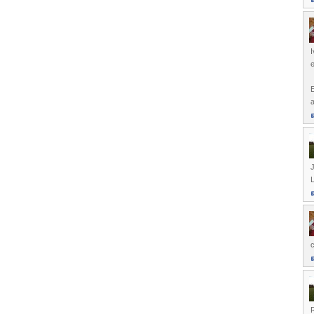
I
e
E
a
L
c
R