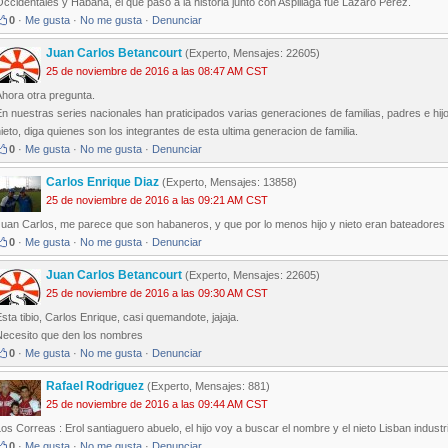
ccidentales y Habana, el que paso a la historia junto con Aspillaga fue Lazaro Perez.
0
·
Me gusta
·
No me gusta
·
Denunciar
Juan Carlos Betancourt
(Experto, Mensajes: 22605)
25 de noviembre de 2016 a las 08:47 AM CST
hora otra pregunta.
n nuestras series nacionales han praticipados varias generaciones de familias, padres e hi
ieto, diga quienes son los integrantes de esta ultima generacion de familia.
0
·
Me gusta
·
No me gusta
·
Denunciar
Carlos Enrique Diaz
(Experto, Mensajes: 13858)
25 de noviembre de 2016 a las 09:21 AM CST
Juan Carlos, me parece que son habaneros, y que por lo menos hijo y nieto eran bateadores
0
·
Me gusta
·
No me gusta
·
Denunciar
Juan Carlos Betancourt
(Experto, Mensajes: 22605)
25 de noviembre de 2016 a las 09:30 AM CST
sta tibio, Carlos Enrique, casi quemandote, jajaja.
Necesito que den los nombres
0
·
Me gusta
·
No me gusta
·
Denunciar
Rafael Rodriguez
(Experto, Mensajes: 881)
25 de noviembre de 2016 a las 09:44 AM CST
os Correas : Erol santiaguero abuelo, el hijo voy a buscar el nombre y el nieto Lisban industr
0
·
Me gusta
·
No me gusta
·
Denunciar