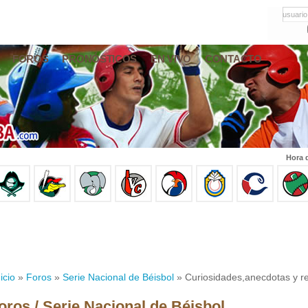
usuario
FOROS
PRONÓSTICOS
EN VIVO
CONTACTO
Hora 
icio
»
Foros
»
Serie Nacional de Béisbol
» Curiosidades,anecdotas y re
oros / Serie Nacional de Béisbol