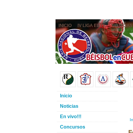
INICIO
IV LIGA ELITE
NOTICIAS
Inicio
Noticias
En vivo!!!
In
Concursos
F