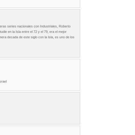
eras series nacionales con Industriales, Roberto
udie en la Isla entre el 72 y el 79, era el mejor
imera decada de este siglo con la Isla, es uno de los
srael