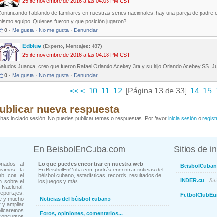
25 de noviembre de 2016 a las 04:03 PM CST
ontinuando hablando de familiares en nuestras series nacionales, hay una pareja de padre e 
mismo equipo. Quienes fueron y que posición jugaron?
0
·
Me gusta
·
No me gusta
·
Denunciar
Edblue
(Experto, Mensajes: 487)
25 de noviembre de 2016 a las 04:18 PM CST
Saludos Juanca, creo que fueron Rafael Orlando Acebey 3ra y su hijo Orlando Acebey SS. Jug
0
·
Me gusta
·
No me gusta
·
Denunciar
<<
<
10
11
12
[Página 13 de 33]
14
15
ublicar nueva respuesta
has iniciado sesión. No puedes publicar temas o respuestas. Por favor
inicia sesión
o
regist
En BeisbolEnCuba.com
Sitios de i
onados al
Lo que puedes encontrar en nuestra web
BeisbolCuban
usimos la
En BeisbolEnCuba.com podrás encontrar noticias del
eb con el
béisbol cubano, estadísticas, records, resultados de
- Sit
INDER.cu
n sobre el
los juegos y más...
Nacional.
ortajes,
FutbolClubEu
ne y mucho
Noticias del béisbol cubano
 y ampliar
blicaremos
Foros, opiniones, comentarios...
concursos