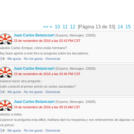
<<
<
10
11
12
[Página 13 de 33]
14
15
Juan Carlos Betancourt
(Experto, Mensajes: 22605)
23 de noviembre de 2016 a las 02:43 PM CST
Saludos Carlos Enrique, cómo estás hermano?
uy buen aporte a este foro tu pregunta sobre los lanzadores.
0
·
Me gusta
·
No me gusta
·
Denunciar
Juan Carlos Betancourt
(Experto, Mensajes: 22605)
23 de noviembre de 2016 a las 02:46 PM CST
uisiera hacer otra pregunta :
uién conectó el primer jonrón en series nacionales?
0
·
Me gusta
·
No me gusta
·
Denunciar
Juan Carlos Betancourt
(Experto, Mensajes: 22605)
24 de noviembre de 2016 a las 09:15 AM CST
Saludos a todos.
l parecer la pregunta esta dificil, mañana dare la respuesta y nos enteraremos de algunas c
se jonron.
0
·
Me gusta
·
No me gusta
·
Denunciar