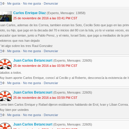
0
·
Me gusta
·
No me gusta
·
Denunciar
Carlos Enrique Diaz
(Experto, Mensajes: 13858)
25 de noviembre de 2016 a las 03:41 PM CST
uan Carlos, ademas de los Correa, tambien estan los Soto, Cecilio Soto que jugo en las prim
oto, su hijo, que jugo en la decada del 70 e inicios del 80 con la Isla, yo lo vi varias veces, est
anzador que tenian, junto a Pablo Perez, y el nieto, Israel Soto, que jugo a mediados de la pr
peloteros que nos han dejado
 lei algo sobre los tres Raul Gonzalez
0
·
Me gusta
·
No me gusta
·
Denunciar
Juan Carlos Betancourt
(Experto, Mensajes: 22605)
25 de noviembre de 2016 a las 03:56 PM CST
Saludos a todos.
uy buen aporte Carlos Enrique, conocí al Cecilio y al Roberto, desconocía la existencia de I
0
·
Me gusta
·
No me gusta
·
Denunciar
Juan Carlos Betancourt
(Experto, Mensajes: 22605)
25 de noviembre de 2016 a las 03:59 PM CST
Como bien Carlos Enrique y Rafael dijeron estábamos hablando de Erol, Ivan y Líban Correa.
Muy bien por ustedes
0
·
Me gusta
·
No me gusta
·
Denunciar
Juan Carlos Betancourt
(Experto, Mensajes: 22605)