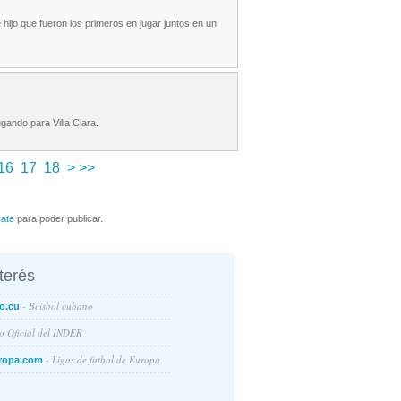
hijo que fueron los primeros en jugar juntos en un
ando para Villa Clara.
16
17
18
>
>>
rate
para poder publicar.
nterés
- Béisbol cubano
o.cu
io Oficial del INDER
- Ligas de futbol de Europa
ropa.com