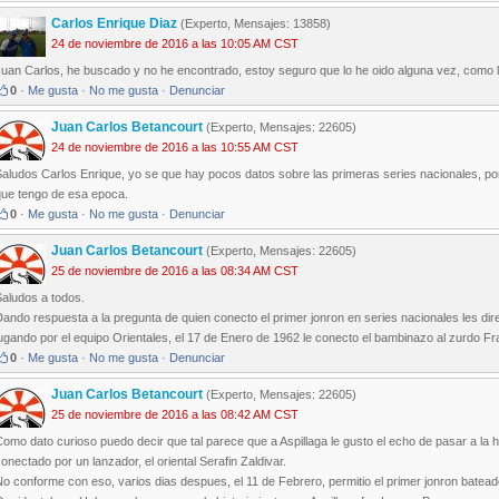
Carlos Enrique Diaz
(Experto, Mensajes: 13858)
24 de noviembre de 2016 a las 10:05 AM CST
Juan Carlos, he buscado y no he encontrado, estoy seguro que lo he oido alguna vez, como
0
·
Me gusta
·
No me gusta
·
Denunciar
Juan Carlos Betancourt
(Experto, Mensajes: 22605)
24 de noviembre de 2016 a las 10:55 AM CST
aludos Carlos Enrique, yo se que hay pocos datos sobre las primeras series nacionales, po
que tengo de esa epoca.
0
·
Me gusta
·
No me gusta
·
Denunciar
Juan Carlos Betancourt
(Experto, Mensajes: 22605)
25 de noviembre de 2016 a las 08:34 AM CST
Saludos a todos.
ando respuesta a la pregunta de quien conecto el primer jonron en series nacionales les di
ugando por el equipo Orientales, el 17 de Enero de 1962 le conecto el bambinazo al zurdo Fr
0
·
Me gusta
·
No me gusta
·
Denunciar
Juan Carlos Betancourt
(Experto, Mensajes: 22605)
25 de noviembre de 2016 a las 08:42 AM CST
omo dato curioso puedo decir que tal parece que a Aspillaga le gusto el echo de pasar a la h
onectado por un lanzador, el oriental Serafin Zaldivar.
o conforme con eso, varios dias despues, el 11 de Febrero, permitio el primer jonron bateado