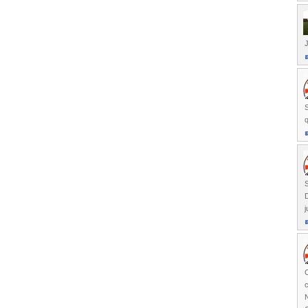
S
D
j
C
c
N