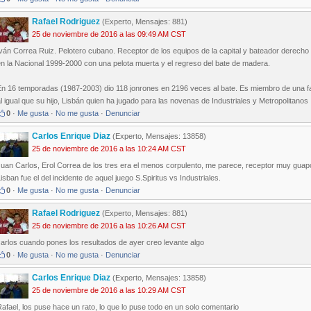
Rafael Rodriguez
(Experto, Mensajes: 881)
25 de noviembre de 2016 a las 09:49 AM CST
ván Correa Ruiz. Pelotero cubano. Receptor de los equipos de la capital y bateador derecho 
n la Nacional 1999-2000 con una pelota muerta y el regreso del bate de madera.
n 16 temporadas (1987-2003) dio 118 jonrones en 2196 veces al bate. Es miembro de una fami
l igual que su hijo, Lisbán quien ha jugado para las novenas de Industriales y Metropolitanos
0
·
Me gusta
·
No me gusta
·
Denunciar
Carlos Enrique Diaz
(Experto, Mensajes: 13858)
25 de noviembre de 2016 a las 10:24 AM CST
Juan Carlos, Erol Correa de los tres era el menos corpulento, me parece, receptor muy guap
isban fue el del incidente de aquel juego S.Spiritus vs Industriales.
0
·
Me gusta
·
No me gusta
·
Denunciar
Rafael Rodriguez
(Experto, Mensajes: 881)
25 de noviembre de 2016 a las 10:26 AM CST
arlos cuando pones los resultados de ayer creo levante algo
0
·
Me gusta
·
No me gusta
·
Denunciar
Carlos Enrique Diaz
(Experto, Mensajes: 13858)
25 de noviembre de 2016 a las 10:29 AM CST
afael, los puse hace un rato, lo que lo puse todo en un solo comentario