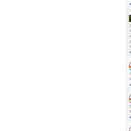
J
S
l
Y
M