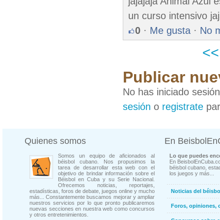
jajajaja Animal Azul
un curso intensivo jaj
0
·
Me gusta
·
No 
<
Publicar nue
No has iniciado sesió
sesión
o
registrate
par
Quienes somos
En BeisbolE
Somos un equipo de aficionados al
Lo que puedes enco
béisbol cubano. Nos propusimos la
En BeisbolEnCuba.co
tarea de desarrollar esta web con el
béisbol cubano, estad
objetivo de brindar información sobre el
los juegos y más...
Béisbol en Cuba y su Serie Nacional.
Ofrecemos noticias, reportajes,
estadísticas, foros de debate, juegos online y mucho
Noticias del béisb
más... Constantemente buscamos mejorar y ampliar
nuestros servicios por lo que pronto publicaremos
Foros, opiniones, 
nuevas secciones en nuestra web como concursos
y otros entretenimientos.