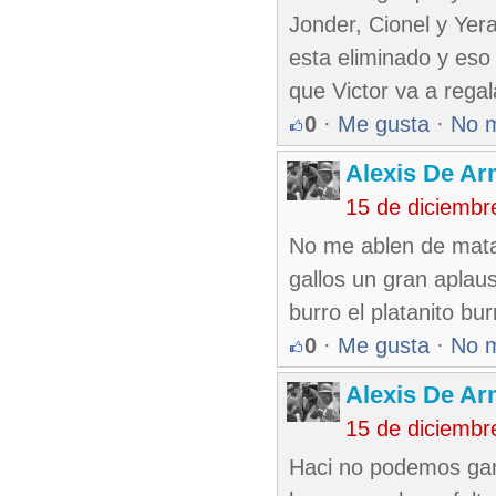
Jonder, Cionel y Yera
esta eliminado y eso 
que Victor va a regal
0
·
Me gusta
·
No 
Alexis De A
15 de diciembr
No me ablen de mata
gallos un gran aplauso
burro el platanito bur
0
·
Me gusta
·
No 
Alexis De A
15 de diciembr
Haci no podemos gana