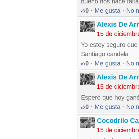
bueno nos hace falta
0
·
Me gusta
·
No 
Alexis De A
15 de diciembr
Yo estoy seguro que v
Santiago candela
0
·
Me gusta
·
No 
Alexis De A
15 de diciembr
Esperó que hoy gané c
0
·
Me gusta
·
No 
Cocodrilo C
15 de diciembr