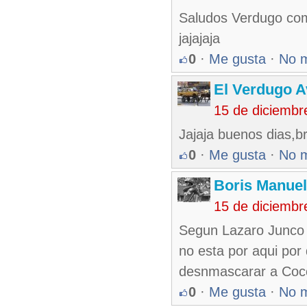
Saludos Verdugo como
jajajaja
0
·
Me gusta
·
No 
El Verdugo 
15 de diciembr
Jajaja buenos dias,b
0
·
Me gusta
·
No 
Boris Manue
15 de diciembr
Segun Lazaro Junco 
no esta por aqui por 
desnmascarar a Coco
0
·
Me gusta
·
No 