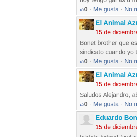
hoy tengo ganas d ma
0
·
Me gusta
·
No 
El Animal Az
15 de diciembr
Bonet brother que e
sindicato cuando yo 
0
·
Me gusta
·
No 
El Animal Az
15 de diciembr
Saludos Alejandro, a
0
·
Me gusta
·
No 
Eduardo Bon
15 de diciembr