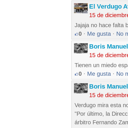
El Verdugo 
15 de diciembr
Jajaja no hace falta b
0
·
Me gusta
·
No 
Boris Manue
15 de diciembr
Tienen un miedo espa
0
·
Me gusta
·
No 
Boris Manue
15 de diciembr
Verdugo mira esta n
"Por último, la Direc
árbitro Fernando Zam