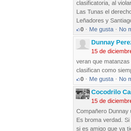
clasificatoria, al vi
Las Tunas el derecho 
Leñadores y San­tiag
0
·
Me gusta
·
No 
Dunnay Perez
15 de diciembr
veran que matanzas le
clasifican como siem
0
·
Me gusta
·
No 
Cocodrilo C
15 de diciembr
Compañero Dunnay us
Es broma verdad. Si a
si es amigo que ya ti