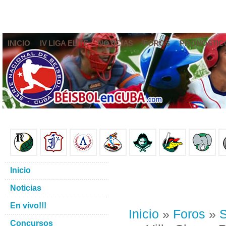
INICIO
IV LIGA ELITE
NOTICIAS
FOROS
PRONÓSTIC
Inicio
Noticias
En vivo!!!
Inicio
»
Foros
»
S
Concursos