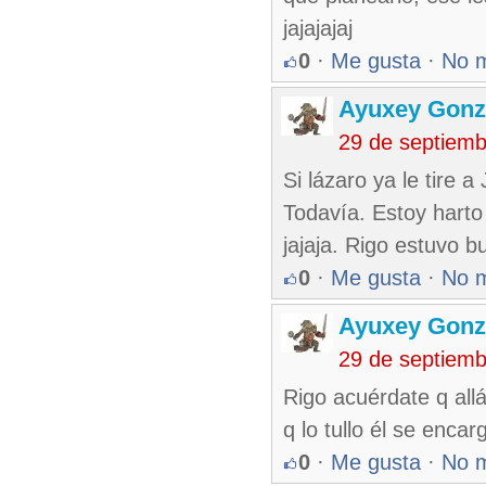
jajajajaj
0
·
Me gusta
·
No 
Ayuxey Gonz
29 de septiem
Si lázaro ya le tire a
Todavía. Estoy harto d
jajaja. Rigo estuvo b
0
·
Me gusta
·
No 
Ayuxey Gonz
29 de septiem
Rigo acuérdate q allá
q lo tullo él se enc
0
·
Me gusta
·
No 