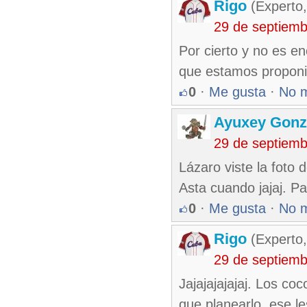
Rigo
(Experto,
29 de septiemb
Por cierto y no es e
que estamos proponie
0
·
Me gusta
·
No 
Ayuxey Gonz
29 de septiem
Lázaro viste la foto 
Asta cuando jajaj. P
0
·
Me gusta
·
No 
Rigo
(Experto,
29 de septiem
Jajajajajajaj. Los co
que planearlo, ese le