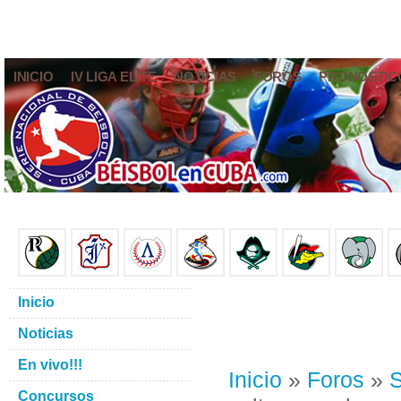
INICIO
IV LIGA ELITE
NOTICIAS
FOROS
PRONÓSTIC
Inicio
Noticias
En vivo!!!
Inicio
»
Foros
»
S
Concursos