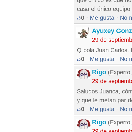
que critico es que no
casa el único equipo
0
·
Me gusta
·
No 
Ayuxey Gonz
29 de septiem
Q bola Juan Carlos. 
0
·
Me gusta
·
No 
Rigo
(Experto,
29 de septiem
Saludos Juanca, cómo
y que le metan par de 
0
·
Me gusta
·
No 
Rigo
(Experto,
29 de septiem