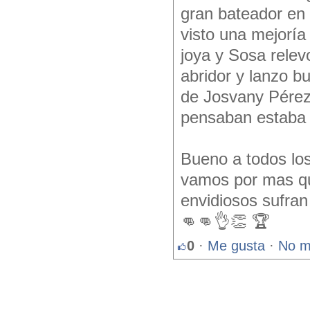
gran bateador en 
visto una mejoría
joya y Sosa relev
abridor y lanzo b
de Josvany Pérez
pensaban estaba 
Bueno a todos lo
vamos por mas qu
envidiosos sufran
👊👊👌👏 🏆
0
·
Me gusta
·
No m