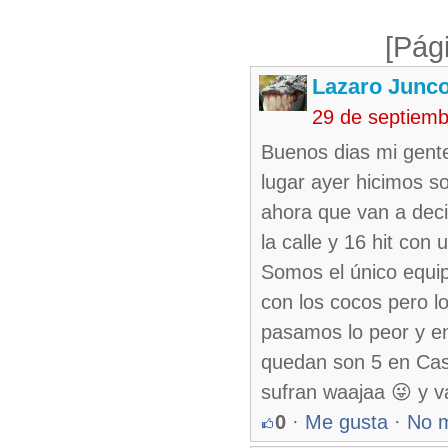
[Pág
Lazaro Junc
29 de septiem
Buenos dias mi gente
lugar ayer hicimos so
ahora que van a deci
la calle y 16 hit con
Somos el único equip
con los cocos pero l
pasamos lo peor y en
quedan son 5 en Casa
sufran waajaa 😜 y 
0
·
Me gusta
·
No 