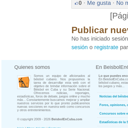
0
·
Me gusta
·
No 
[Pág
Publicar nue
No has iniciado sesió
sesión
o
registrate
par
Quienes somos
En BeisbolE
Somos un equipo de aficionados al
Lo que puedes enco
béisbol cubano. Nos propusimos la
En BeisbolEnCuba.co
tarea de desarrollar esta web con el
béisbol cubano, estad
objetivo de brindar información sobre el
los juegos y más...
Béisbol en Cuba y su Serie Nacional.
Ofrecemos noticias, reportajes,
estadísticas, foros de debate, juegos online y mucho
Noticias del béisb
más... Constantemente buscamos mejorar y ampliar
nuestros servicios por lo que pronto publicaremos
Foros, opiniones, 
nuevas secciones en nuestra web como concursos
y otros entretenimientos.
Concursos sobre e
© copyright 2009 - 2026
BeisbolEnCuba.com
Estadísticas de la 