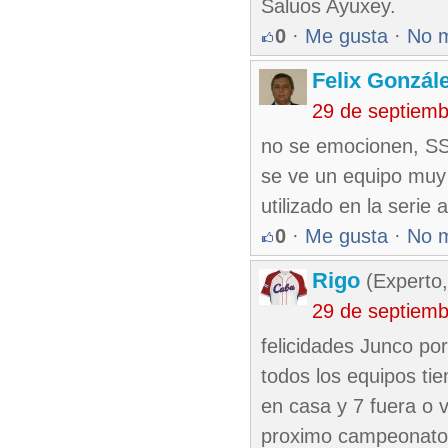
Saluos Ayuxey.
0
·
Me gusta
·
No 
Felix Gonzál
29 de septiem
no se emocionen, SS
se ve un equipo muy
utilizado en la seri
0
·
Me gusta
·
No 
Rigo
(Experto,
29 de septiem
felicidades Junco po
todos los equipos tie
en casa y 7 fuera o v
proximo campeonato e