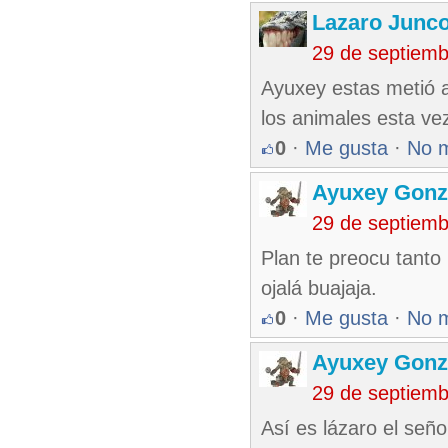
Lazaro Junc
29 de septiem
Ayuxey estas metió a
los animales esta ve
0
·
Me gusta
·
No 
Ayuxey Gonz
29 de septiem
Plan te preocu tanto 
ojalá buajaja.
0
·
Me gusta
·
No 
Ayuxey Gonz
29 de septiem
Así es lázaro el se