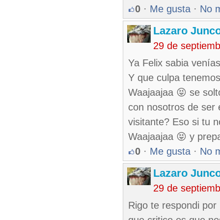
0
·
Me gusta
·
No 
Lazaro Junc
29 de septiem
Ya Felix sabia venía
Y que culpa tenemos
Waajaajaa 😝 se soltó
con nosotros de ser 
visitante? Eso si tu 
Waajaajaa 😝 y prep
0
·
Me gusta
·
No 
Lazaro Junc
29 de septiem
Rigo te respondi por