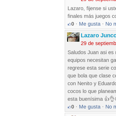
Lazaro, fijense si u
finales más juegos co
0
·
Me gusta
·
No 
Lazaro Junc
29 de septiemb
Saludos Juan asi es
equipos necesitan ga
regrese esta serie c
que bola que clase c
con Nenito y Eduardo
cocos lo que planea
esta buenísima 👍👌
0
·
Me gusta
·
No 