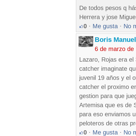
De todos pesos q hás
Herrera y jose Miguel
0
·
Me gusta
·
No 
Boris Manue
6 de marzo de
Lazaro, Rojas era el
catcher imaginate qu
juvenil 19 años y el 
catcher el proximo e
gestion para que jue
Artemisa que es de S
para eso enviamos u
peloteros de otras pr
0
·
Me gusta
·
No 