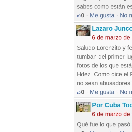
sabes como están eso
0
·
Me gusta
·
No 
Lazaro Junc
6 de marzo de
Saludo Lorenzito y f
tumban del primer lug
fotos de los que est
Hdez. Como dice el 
no sean abusadores 
0
·
Me gusta
·
No 
Por Cuba To
6 de marzo de
Qué fue lo que pasó