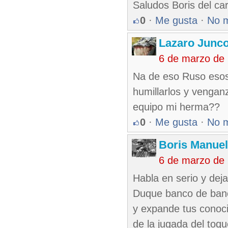
Saludos Boris del car
0
·
Me gusta
·
No 
Lazaro Junc
6 de marzo de
Na de eso Ruso esos
humillarlos y venganz
equipo mi herma??
0
·
Me gusta
·
No 
Boris Manue
6 de marzo de
Habla en serio y de
Duque banco de banc
y expande tus conoci
de la jugada del toq