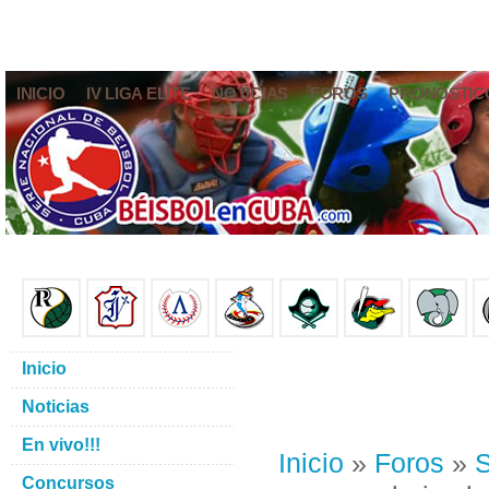
INICIO
IV LIGA ELITE
NOTICIAS
FOROS
PRONÓSTIC
Inicio
Noticias
En vivo!!!
Inicio
»
Foros
»
S
Concursos