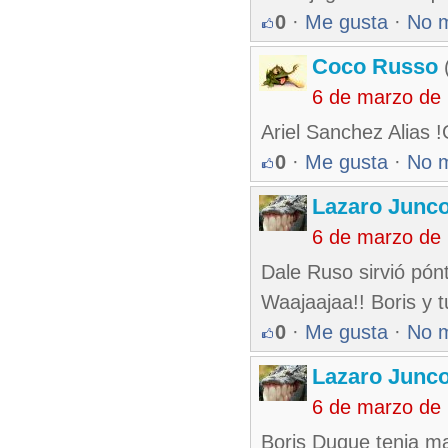
0
·
Me gusta
·
No 
Coco Russo
(
6 de marzo de
Ariel Sanchez Alias !
0
·
Me gusta
·
No 
Lazaro Junc
6 de marzo de
Dale Ruso sirvió pó
Waajaajaa!! Boris y t
0
·
Me gusta
·
No 
Lazaro Junc
6 de marzo de
Boris Duque tenia ma