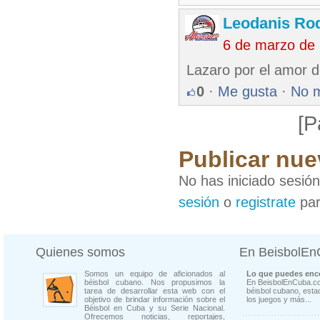
Leodanis Rod
6 de marzo de
Lazaro por el amor d
0
·
Me gusta
·
No 
[P
Publicar nue
No has iniciado sesió
sesión
o
registrate
par
Quienes somos
En BeisbolE
Somos un equipo de aficionados al
Lo que puedes enco
béisbol cubano. Nos propusimos la
En BeisbolEnCuba.co
tarea de desarrollar esta web con el
béisbol cubano, estad
objetivo de brindar información sobre el
los juegos y más...
Béisbol en Cuba y su Serie Nacional.
Ofrecemos noticias, reportajes,