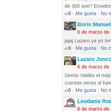
de 300 ave!! Envidio
0
·
Me gusta
·
No 
Boris Manue
6 de marzo de
jajaj Lazaro ya yo te
0
·
Me gusta
·
No 
Lazaro Junc
6 de marzo de
Demis Valdés el mej
cusntas veces al bat
0
·
Me gusta
·
No 
Leodanis Rod
6 de marzo de