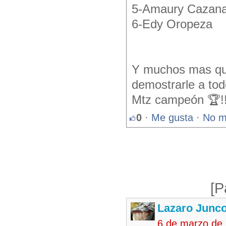
5-Amaury Cazan
6-Edy Oropeza
Y muchos mas que
demostrarle a tod
Mtz campeón 🏆!
0
·
Me gusta
·
No m
[P
Lazaro Junc
6 de marzo de