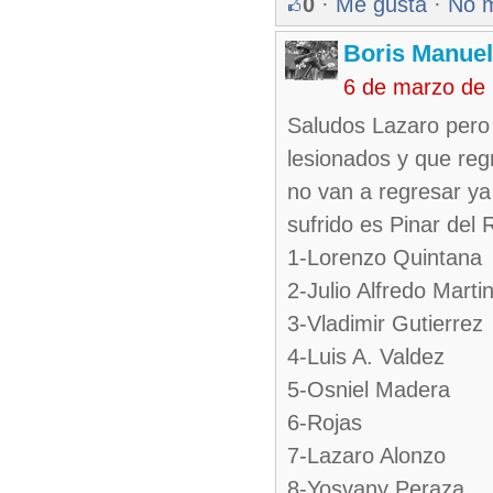
0
·
Me gusta
·
No 
Boris Manue
6 de marzo de
Saludos Lazaro pero 
lesionados y que reg
no van a regresar ya
sufrido es Pinar del R
1-Lorenzo Quintana
2-Julio Alfredo Marti
3-Vladimir Gutierrez
4-Luis A. Valdez
5-Osniel Madera
6-Rojas
7-Lazaro Alonzo
8-Yosvany Peraza