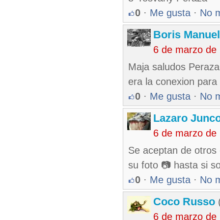
0
·
Me gusta
·
No 
Boris Manue
6 de marzo de
Maja saludos Peraza 
era la conexion para
0
·
Me gusta
·
No 
Lazaro Junc
6 de marzo de
Se aceptan de otros
su foto 📷 hasta si s
0
·
Me gusta
·
No 
Coco Russo
(
6 de marzo de