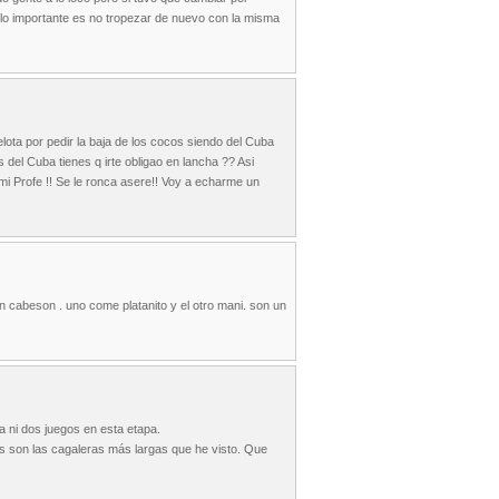
y lo importante es no tropezar de nuevo con la misma
lota por pedir la baja de los cocos siendo del Cuba
del Cuba tienes q irte obligao en lancha ?? Asi
mi Profe !! Se le ronca asere!! Voy a echarme un
n cabeson . uno come platanito y el otro mani. son un
a ni dos juegos en esta etapa.
s son las cagaleras más largas que he visto. Que