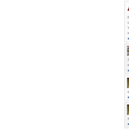
B
c
e
S
q