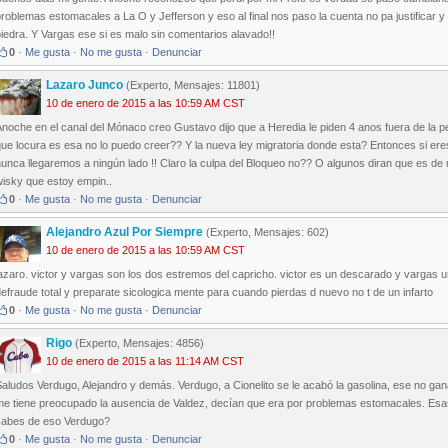
roblemas estomacales a La O y Jefferson y eso al final nos paso la cuenta no pa justificar 
iedra. Y Vargas ese si es malo sin comentarios alavado!!
0
·
Me gusta
·
No me gusta
·
Denunciar
Lazaro Junco
(Experto, Mensajes: 11801)
10 de enero de 2015 a las 10:59 AM CST
noche en el canal del Mónaco creo Gustavo dijo que a Heredia le piden 4 anos fuera de la pe
ue locura es esa no lo puedo creer?? Y la nueva ley migratoria donde esta? Entonces si eres 
unca llegaremos a ningún lado !! Claro la culpa del Bloqueo no?? O algunos diran que es de 
wisky que estoy empin..
0
·
Me gusta
·
No me gusta
·
Denunciar
Alejandro Azul Por Siempre
(Experto, Mensajes: 602)
10 de enero de 2015 a las 10:59 AM CST
azaro. victor y vargas son los dos estremos del capricho. victor es un descarado y vargas u
efraude total y preparate sicologica mente para cuando pierdas d nuevo no t de un infarto
0
·
Me gusta
·
No me gusta
·
Denunciar
Rigo
(Experto, Mensajes: 4856)
10 de enero de 2015 a las 11:14 AM CST
aludos Verdugo, Alejandro y demás. Verdugo, a Cionelito se le acabó la gasolina, ese no gan
me tiene preocupado la ausencia de Valdez, decían que era por problemas estomacales. Esa
sabes de eso Verdugo?
0
·
Me gusta
·
No me gusta
·
Denunciar