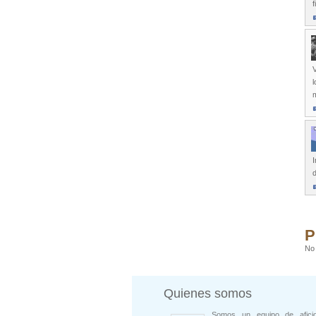
f
V
l
I
d
P
No 
Quienes somos
Somos un equipo de afici