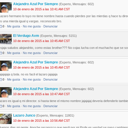
Alejandro Azul Por Siempre
(Experto, Mensajes: 602)
10 de enero de 2015 a las 10:41 AM CST
azaro hermano lo tuyo no tiene nombre.hasta cuando pierdes por las mierdas q hace tu directo
s una mierda igual q vargas. reconocelo bro.
0
·
Me gusta
·
No me gusta
·
Denunciar
El Verdugo Avm
(Experto, Mensajes: 5151)
10 de enero de 2015 a las 10:45 AM CST
sjaja saludos alejandrito, como estas brother??? No cojas lucha con el muchacho que se sos
0
·
Me gusta
·
No me gusta
·
Denunciar
Alejandro Azul Por Siempre
(Experto, Mensajes: 602)
10 de enero de 2015 a las 10:45 AM CST
ajajajaja q bola. no es facil el lazaro jajajaja
0
·
Me gusta
·
No me gusta
·
Denunciar
Alejandro Azul Por Siempre
(Experto, Mensajes: 602)
10 de enero de 2015 a las 10:47 AM CST
azaro es igual q mi director. si hasta tiene el mismo nombre jajajajaj deveria defenderlo tambi
0
·
Me gusta
·
No me gusta
·
Denunciar
Lazaro Junco
(Experto, Mensajes: 11801)
10 de enero de 2015 a las 10:56 AM CST
Buenos dias mi gente. Anoche reconozco que perdi por mi Profe es verdad se paso cambiando