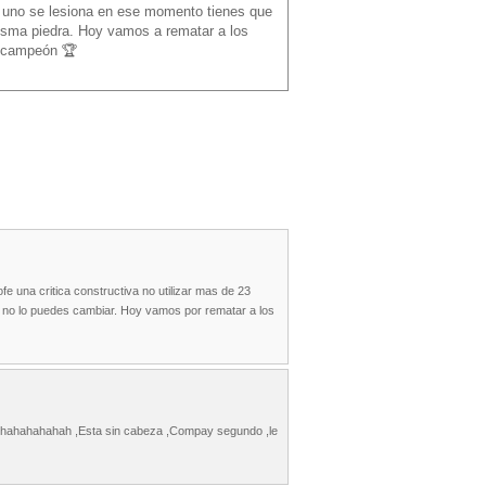
i uno se lesiona en ese momento tienes que
isma piedra. Hoy vamos a rematar a los
z campeón 🏆
una critica constructiva no utilizar mas de 23
y no lo puedes cambiar. Hoy vamos por rematar a los
s hahahahahah ,Esta sin cabeza ,Compay segundo ,le