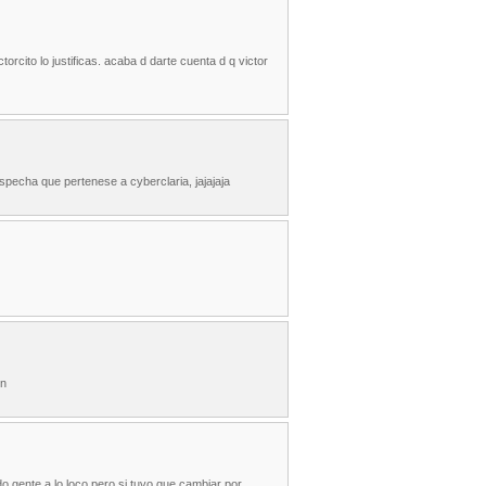
rcito lo justificas. acaba d darte cuenta d q victor
pecha que pertenese a cyberclaria, jajajaja
en
 gente a lo loco pero si tuvo que cambiar por