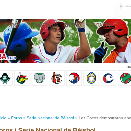
usuario
FOROS
PRONÓSTICOS
EN VIVO
CONTACTO
Ho
icio
»
Foros
»
Serie Nacional de Béisbol
» Los Cocos demostraron anoc
oros / Serie Nacional de Béisbol