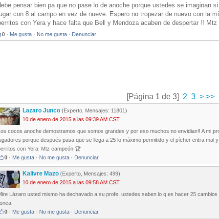
debe pensar bien pa que no pase lo de anoche porque ustedes se imaginan s
jugar con 8 al campo en vez de nueve. Espero no tropezar de nuevo con la m
perritos con Yera y hace falta que Bell y Mendoza acaben de despertar !! Mt
0
·
Me gusta
·
No me gusta
·
Denunciar
[Página 1 de 3]
2
3
>
>>
Lazaro Junco
(Experto, Mensajes: 11801)
10 de enero de 2015 a las 09:39 AM CST
Los cocos anoche demostramos que somos grandes y por eso muchos no envidian!! A mi profe 
jugadores porque después pasa que se llega a 25 lo máximo permitido y el pícher entra mal 
perritos con Yera. Mtz campeón 🏆
0
·
Me gusta
·
No me gusta
·
Denunciar
Kalivre Mazo
(Experto, Mensajes: 499)
10 de enero de 2015 a las 09:58 AM CST
Mire Lázaro usted mismo ha dechavado a su profe, ustedes saben lo q es hacer 25 cambio
ronca,
0
·
Me gusta
·
No me gusta
·
Denunciar