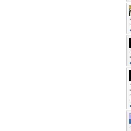
R
h
R
i
s
u
C