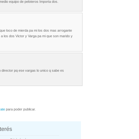
r medio equipo de peloteros Importa dos.
 que loco de mierda pa mi los dos mas arrogante
 a los dos Victor y Varga pa mi que son marido y
 director pq ese vargas lo unico q sabe es
rate
para poder publicar.
nterés