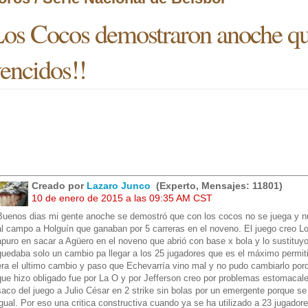
os Cocos demostraron anoche qu
encidos!!
Creado por
Lazaro Junco
(Experto, Mensajes: 11801)
10 de enero de 2015 a las 09:35 AM CST
Buenos dias mi gente anoche se demostró que con los cocos no se juega y n
al campo a Holguín que ganaban por 5 carreras en el noveno. El juego creo L
apuro en sacar a Agüero en el noveno que abrió con base x bola y lo sustituy
quedaba solo un cambio pa llegar a los 25 jugadores que es el máximo permiti
era el ultimo cambio y paso que Echevarría vino mal y no pudo cambiarlo porq
que hizo obligado fue por La O y por Jefferson creo por problemas estomacale
saco del juego a Julio César en 2 strike sin bolas por un emergente porque s
igual. Por eso una critica constructiva cuando ya se ha utilizado a 23 jugado