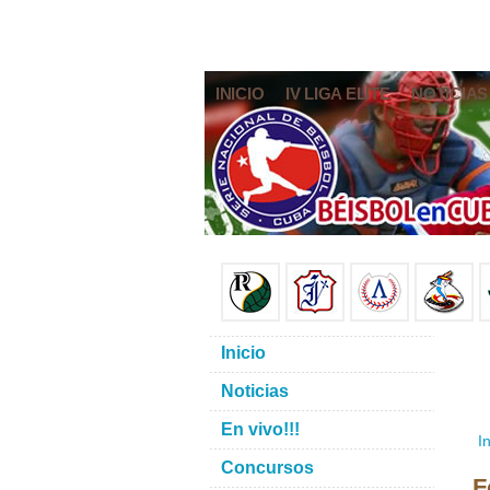
INICIO
IV LIGA ELITE
NOTICIAS
Inicio
Noticias
En vivo!!!
In
Concursos
F