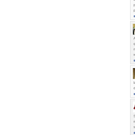
p
p
A
q
n
l
d
S