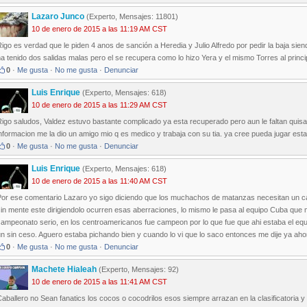
Lazaro Junco
(Experto, Mensajes: 11801)
10 de enero de 2015 a las 11:19 AM CST
igo es verdad que le piden 4 anos de sanción a Heredia y Julio Alfredo por pedir la baja sie
a tenido dos salidas malas pero el se recupera como lo hizo Yera y el mismo Torres al prin
0
·
Me gusta
·
No me gusta
·
Denunciar
Luis Enrique
(Experto, Mensajes: 618)
10 de enero de 2015 a las 11:29 AM CST
igo saludos, Valdez estuvo bastante complicado ya esta recuperado pero aun le faltan quisa
nformacion me la dio un amigo mio q es medico y trabaja con su tia. ya cree pueda jugar est
0
·
Me gusta
·
No me gusta
·
Denunciar
Luis Enrique
(Experto, Mensajes: 618)
10 de enero de 2015 a las 11:40 AM CST
Por ese comentario Lazaro yo sigo diciendo que los muchachos de matanzas necesitan un c
in mente este dirigiendolo ocurren esas aberraciones, lo mismo le pasa al equipo Cuba que m
campeonato serio, en los centroamericanos fue campeon por lo que fue que ahi estaba el eq
n sin ceso. Aguero estaba pichando bien y cuando lo vi que lo saco entonces me dije ya aho
0
·
Me gusta
·
No me gusta
·
Denunciar
Machete Hialeah
(Experto, Mensajes: 92)
10 de enero de 2015 a las 11:41 AM CST
aballero no Sean fanatics los cocos o cocodrilos esos siempre arrazan en la clasificatoria y 