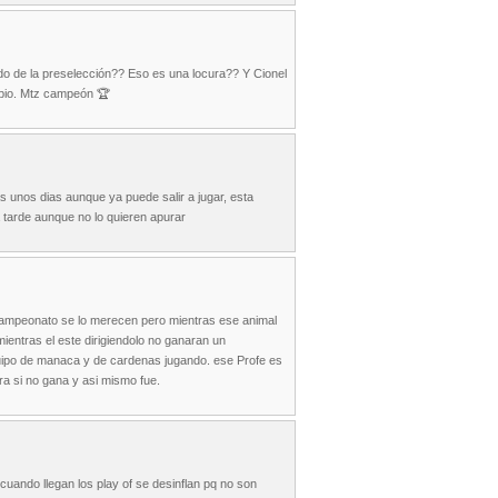
ndo de la preselección?? Eso es una locura?? Y Cionel
cipio. Mtz campeón 🏆
s unos dias aunque ya puede salir a jugar, esta
a tarde aunque no lo quieren apurar
ampeonato se lo merecen pero mientras ese animal
ientras el este dirigiendolo no ganaran un
uipo de manaca y de cardenas jugando. ese Profe es
ra si no gana y asi mismo fue.
cuando llegan los play of se desinflan pq no son