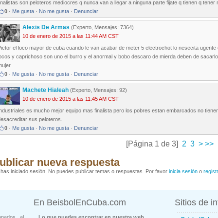
inalistas son peloteros mediocres q nunca van a llegar a ninguna parte fijate q tienen q tene
0
·
Me gusta
·
No me gusta
·
Denunciar
Alexis De Armas
(Experto, Mensajes: 7364)
10 de enero de 2015 a las 11:44 AM CST
ictor el loco mayor de cuba cuando le van acabar de meter 5 electrochot lo nesecita ugente
ocos y caprichoso son uno el burro y el anormal y bobo descaro de mierda deben de sacarlo
mujer
0
·
Me gusta
·
No me gusta
·
Denunciar
Machete Hialeah
(Experto, Mensajes: 92)
10 de enero de 2015 a las 11:45 AM CST
ndustriales es mucho mejor equipo mas finalista pero los pobres estan embarcados no tienen
esacreditar sus peloteros.
0
·
Me gusta
·
No me gusta
·
Denunciar
[Página 1 de 3]
2
3
>
>>
ublicar nueva respuesta
has iniciado sesión. No puedes publicar temas o respuestas. Por favor
inicia sesión
o
regist
En BeisbolEnCuba.com
Sitios de i
onados al
Lo que puedes encontrar en nuestra web