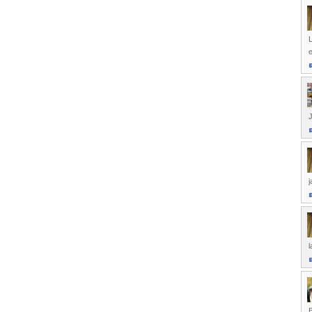
L
e
J
j
l