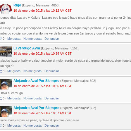
Rigo
(Experto, Mensajes: 4856)
10 de enero de 2015 a las 10:12 AM CST
uenos días Lazaro y Kalivre. Lazaro eso le pasó hace unos días con granma al poner 24 jug
aro.
Yo estoy un poco preocupado con Freddy Asiel, no porque haya perdido un juego, sino por s
mbargo yo pienso que el uniforme verde le pesó en ese 1er juego y con el estadio lleno. nad
0
·
Me gusta
·
No me gusta
·
Denunciar
El Verdugo Avm
(Experto, Mensajes: 5151)
10 de enero de 2015 a las 10:34 AM CST
aludos lazaro, kalivre y rigo, anoche el mejor zurdo de cuba tiro tremendo juego, dicen que 
eso rigo??
0
·
Me gusta
·
No me gusta
·
Denunciar
Alejandro Azul Por Siempre
(Experto, Mensajes: 602)
10 de enero de 2015 a las 10:36 AM CST
 bola el verdugo
0
·
Me gusta
·
No me gusta
·
Denunciar
Alejandro Azul Por Siempre
(Experto, Mensajes: 602)
10 de enero de 2015 a las 10:37 AM CST
asere ayer vargas se paso, q clase d tipo mas descarao
0
·
Me gusta
·
No me gusta
·
Denunciar