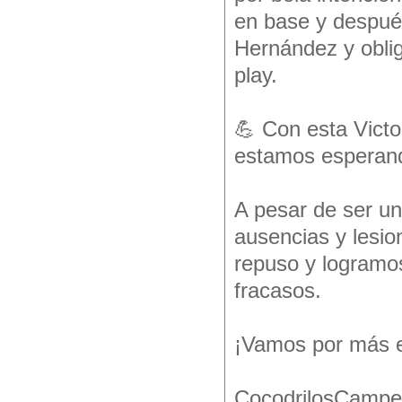
en base y despu
Hernández y obli
play.
💪 Con esta Victo
estamos esperando
A pesar de ser un
ausencias y lesio
repuso y logramos
fracasos.
¡Vamos por más e
CocodrilosCampeo