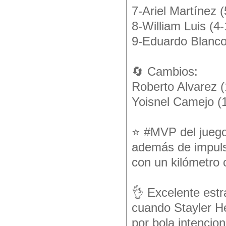
7-Ariel Martínez 
8-William Luis (4-
9-Eduardo Blanco
🔄 Cambios:
Roberto Alvarez (
Yoisnel Camejo (1
⭐ #MVP del juego:
además de impulsa
con un kilómetro 
👌 Excelente estr
cuando Stayler He
por bola intencion