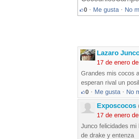
0
·
Me gusta
·
No m
Lazaro Junc
17 de enero d
Grandes mis cocos as
esperan rival un posi
0
·
Me gusta
·
No 
Exposcocos
17 de enero d
Junco felicidades mi
de drake y entenza