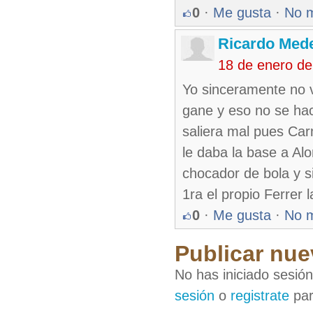
0
·
Me gusta
·
No 
Ricardo Med
18 de enero de
Yo sinceramente no v
gane y eso no se hac
saliera mal pues Car
le daba la base a Alo
chocador de bola y s
1ra el propio Ferrer 
0
·
Me gusta
·
No 
Publicar nue
No has iniciado sesió
sesión
o
registrate
par