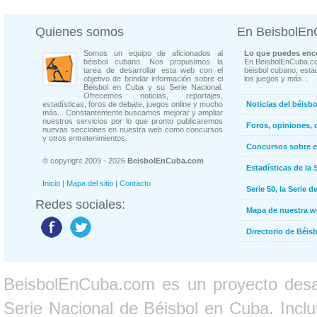
Quienes somos
En BeisbolE
Somos un equipo de aficionados al
Lo que puedes enco
béisbol cubano. Nos propusimos la
En BeisbolEnCuba.co
tarea de desarrollar esta web con el
béisbol cubano, estad
objetivo de brindar información sobre el
los juegos y más...
Béisbol en Cuba y su Serie Nacional.
Ofrecemos noticias, reportajes,
estadísticas, foros de debate, juegos online y mucho
Noticias del béisb
más... Constantemente buscamos mejorar y ampliar
nuestros servicios por lo que pronto publicaremos
Foros, opiniones, 
nuevas secciones en nuestra web como concursos
y otros entretenimientos.
Concursos sobre e
© copyright 2009 - 2026
BeisbolEnCuba.com
Estadísticas de la 
Inicio
|
Mapa del sitio
|
Contacto
Serie 50, la Serie d
Redes sociales:
Mapa de nuestra 
Directorio de Béi
BeisbolEnCuba.com es un proyecto desarr
Serie Nacional de Béisbol en Cuba. Inclui