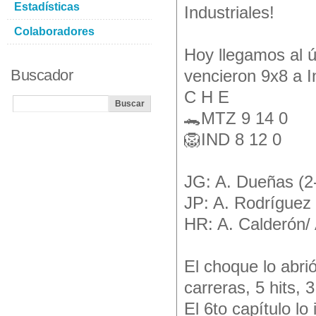
Estadísticas
Industriales!
Colaboradores
Hoy llegamos al ú
Buscador
vencieron 9x8 a I
C H E
🐊MTZ 9 14 0
🦁IND 8 12 0
JG: A. Dueñas (2
JP: A. Rodríguez 
HR: A. Calderón/ 
El choque lo abri
carreras, 5 hits, 
El 6to capítulo lo