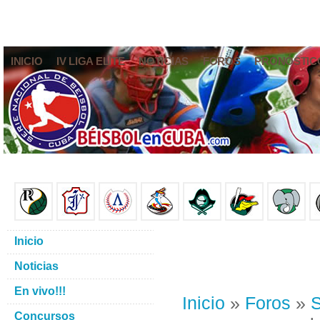
INICIO
IV LIGA ELITE
NOTICIAS
FOROS
PRONÓSTIC
Inicio
Noticias
En vivo!!!
Inicio
»
Foros
»
S
Concursos