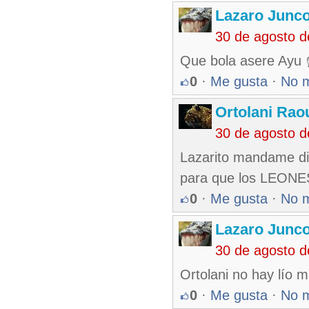
Lazaro Junc
30 de agosto 
Que bola asere Ayu 
0
·
Me gusta
·
No 
Ortolani Rao
30 de agosto 
Lazarito mandame di
para que los LEONES
0
·
Me gusta
·
No 
Lazaro Junc
30 de agosto 
Ortolani no hay lío 
0
·
Me gusta
·
No 