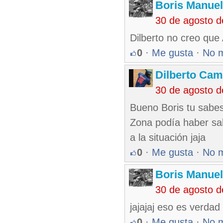
Boris Manue
30 de agosto 
Dilberto no creo que
0
·
Me gusta
·
No 
Dilberto Ca
30 de agosto 
Bueno Boris tu sabe
Zona podía haber sali
a la situación jaja
0
·
Me gusta
·
No 
Boris Manue
30 de agosto 
jajajaj eso es verda
0
·
Me gusta
·
No 