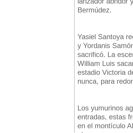
lanzador abridor 
Bermúdez.
Yasiel Santoya re
y Yordanis Samón 
sacrificó. La esce
William Luis sacar
estadio Victoria 
nunca, para redo
Los yumurinos agr
entradas, estas f
en el montículo 