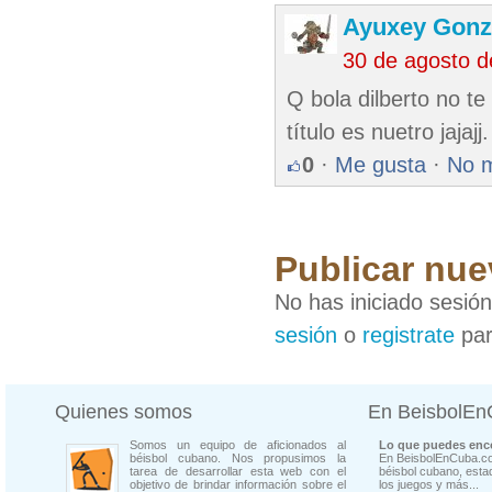
Ayuxey Gonz
30 de agosto 
Q bola dilberto no te
título es nuetro jaja
0
·
Me gusta
·
No 
Publicar nue
No has iniciado sesió
sesión
o
registrate
par
Quienes somos
En BeisbolE
Somos un equipo de aficionados al
Lo que puedes enco
béisbol cubano. Nos propusimos la
En BeisbolEnCuba.co
tarea de desarrollar esta web con el
béisbol cubano, estad
objetivo de brindar información sobre el
los juegos y más...