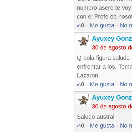
numero asere te voy 
con el Profe de noso
0
·
Me gusta
·
No 
Ayuxey Gonz
30 de agosto 
Q bola figura saludo
enfrentar a los. Tom
Lazaron
0
·
Me gusta
·
No 
Ayuxey Gonz
30 de agosto 
Saludo austral
0
·
Me gusta
·
No 