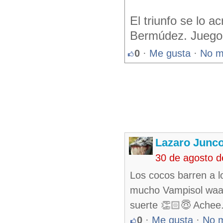
El triunfo se lo a
Bermúdez. Juego 
0
·
Me gusta
·
No m
Lazaro Junc
30 de agosto 
Los cocos barren a 
mucho Vampisol waaja
suerte 👏🏻😇 Achee
0
·
Me gusta
·
No 