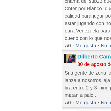
chama del sub23 que 
Cnter por Blanco ,q
calidad para jugar po
estar jugando con no
para Venezuela para 
bueno con lo que no
0
·
Me gusta
·
No 
Dilberto Ca
30 de agosto 
Si a gente de zona l
lanza a nosotros jaja
tira entre 2 y 3 inin
matan a palo .
0
·
Me gusta
·
No 