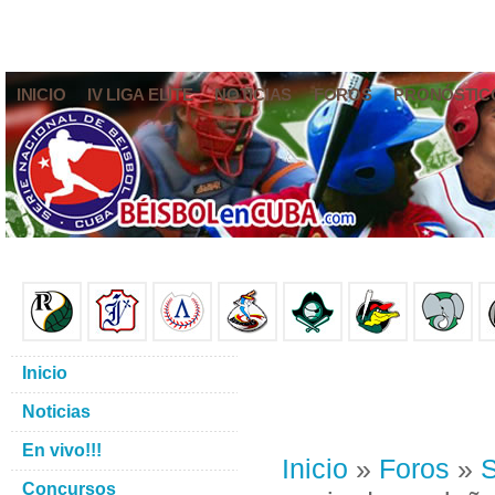
INICIO
IV LIGA ELITE
NOTICIAS
FOROS
PRONÓSTIC
Inicio
Noticias
En vivo!!!
Inicio
»
Foros
»
S
Concursos