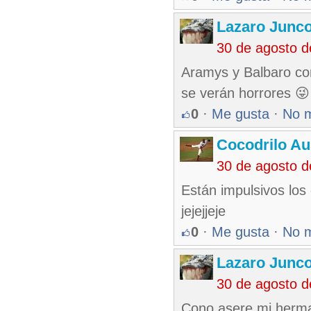
Lazaro Junc
30 de agosto 
Aramys y Balbaro com
se verán horrores 😜
0
·
Me gusta
·
No 
Cocodrilo Au
30 de agosto 
Están impulsivos los 
jejejjeje
0
·
Me gusta
·
No 
Lazaro Junc
30 de agosto 
Cono asere mi herman