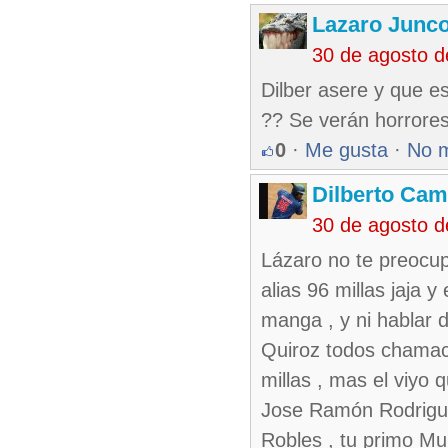
Lazaro Junc
30 de agosto 
Dilber asere y que e
?? Se verán horrore
0
·
Me gusta
·
No 
Dilberto Ca
30 de agosto 
Lázaro no te preocup
alias 96 millas jaja 
manga , y ni hablar d
Quiroz todos chamac
millas , mas el viyo
Jose Ramón Rodrigue
Robles , tu primo Mu