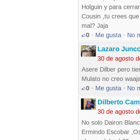
Holguin y para cerrar
Cousin ,tu crees que
mal? Jaja
0
·
Me gusta
·
No 
Lazaro Junc
30 de agosto 
Asere Dilber pero ti
Mulato no creo waaja
0
·
Me gusta
·
No 
Dilberto Ca
30 de agosto 
No solo Dairon Blanco
Ermindo Escobar ,Osm