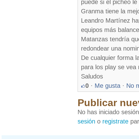
puede si el picheo l
Granma tiene la mej
Leandro Martínez hay
equipos más balancea
Matanzas tendría que
redondear una nomin
De cualquier forma l
para los play se vea
Saludos
0
·
Me gusta
·
No 
Publicar nue
No has iniciado sesió
sesión
o
registrate
par