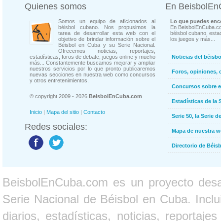
Quienes somos
En BeisbolE
Somos un equipo de aficionados al
Lo que puedes enco
béisbol cubano. Nos propusimos la
En BeisbolEnCuba.co
tarea de desarrollar esta web con el
béisbol cubano, estad
objetivo de brindar información sobre el
los juegos y más...
Béisbol en Cuba y su Serie Nacional.
Ofrecemos noticias, reportajes,
estadísticas, foros de debate, juegos online y mucho
Noticias del béisb
más... Constantemente buscamos mejorar y ampliar
nuestros servicios por lo que pronto publicaremos
Foros, opiniones, 
nuevas secciones en nuestra web como concursos
y otros entretenimientos.
Concursos sobre e
© copyright 2009 - 2026
BeisbolEnCuba.com
Estadísticas de la 
Inicio
|
Mapa del sitio
|
Contacto
Serie 50, la Serie d
Redes sociales:
Mapa de nuestra 
Directorio de Béi
BeisbolEnCuba.com es un proyecto desarr
Serie Nacional de Béisbol en Cuba. Inclui
diarios, estadísticas, noticias, report