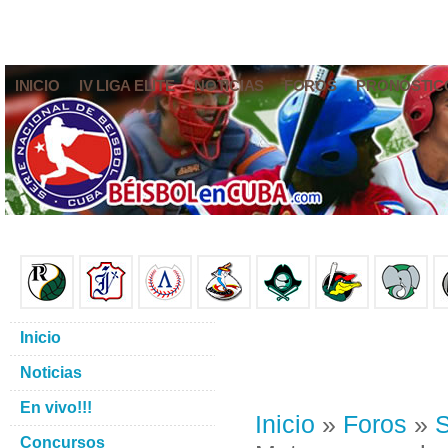
INICIO
IV LIGA ELITE
NOTICIAS
FOROS
PRONÓSTIC
Inicio
Noticias
En vivo!!!
Inicio
»
Foros
»
S
Concursos