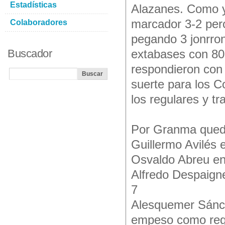
Estadísticas
Alazanes. Como y
marcador 3-2 pero 
Colaboradores
pegando 3 jonrron
Buscador
extabases con 80 
respondieron con 
suerte para los C
los regulares y t
Por Granma qued
Guillermo Avilés 
Osvaldo Abreu en
Alfredo Despaign
7
Alesquemer Sánc
empeso como reg