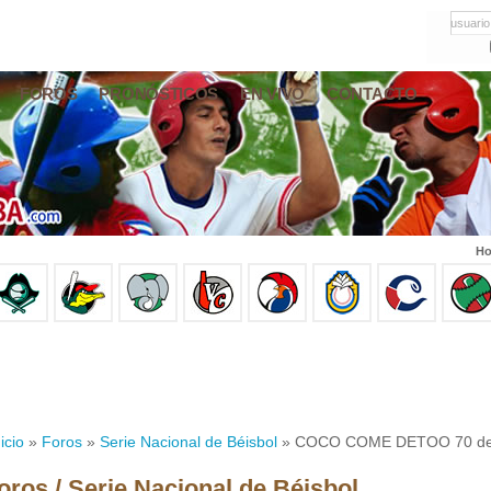
usuario
FOROS
PRONÓSTICOS
EN VIVO
CONTACTO
Ho
icio
»
Foros
»
Serie Nacional de Béisbol
» COCO COME DETOO 70 de 90
oros / Serie Nacional de Béisbol