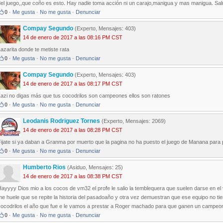
del juego,,que coño es esto. Hay nadie toma acción ni un carajo,manigua y mas manigua. Sa
0
·
Me gusta
·
No me gusta
·
Denunciar
Compay Segundo
(Experto, Mensajes: 403)
14 de enero de 2017 a las 08:16 PM CST
azarita donde te metiste rata
0
·
Me gusta
·
No me gusta
·
Denunciar
Compay Segundo
(Experto, Mensajes: 403)
14 de enero de 2017 a las 08:17 PM CST
Lazi no digas más que tus cocodrilos son campeones ellos son ratones
0
·
Me gusta
·
No me gusta
·
Denunciar
Leodanis Rodriguez Tornes
(Experto, Mensajes: 2069)
14 de enero de 2017 a las 08:28 PM CST
ijate si ya daban a Granma por muerto que la pagina no ha puesto el juego de Manana para 
0
·
Me gusta
·
No me gusta
·
Denunciar
Humberto Rios
(Asiduo, Mensajes: 25)
14 de enero de 2017 a las 08:38 PM CST
ayyyy Dios mio a los cocos de vm32 el profe le salio la temblequera que suelen darse en el v
e huele que se repite la historia del pasadoaño y otra vez demuestran que ese equipo no t
cocodrilos el año que fue e le vamos a prestar a Roger machado para que ganen un campeo
0
·
Me gusta
·
No me gusta
·
Denunciar