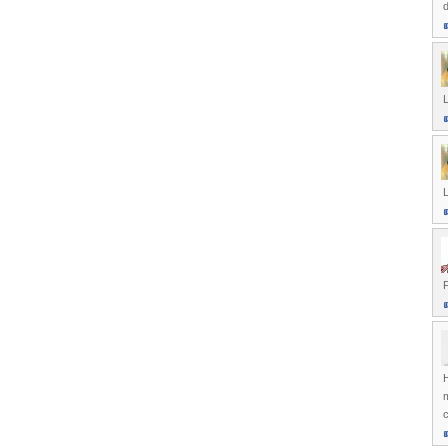
L
F
H
m