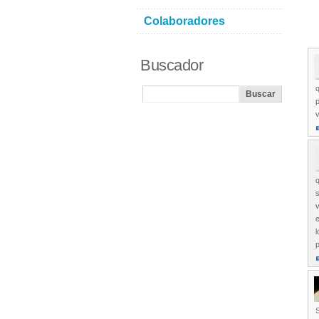
Colaboradores
Buscador
q
p
v
q
s
v
l