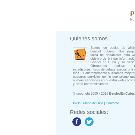
P
No 
Quienes somos
Somos un equipo de afici
béisbol cubano. Nos prop
tarea de desarrollar esta w
objetivo de brindar informació
Béisbol en Cuba y su Serie 
Ofrecemos noticias, rep
estadísticas, foros de debate, juegos onli
más... Constantemente buscamos mejorar
nuestros servicios por lo que pronto pu
nuevas secciones en nuestra web como 
y otros entretenimientos.
© copyright 2009 - 2026
BeisbolEnCuba
Inicio
|
Mapa del sitio
|
Contacto
Redes sociales: