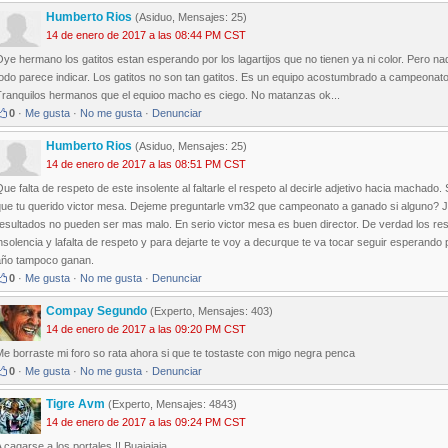
Humberto Rios
(Asiduo, Mensajes: 25)
14 de enero de 2017 a las 08:44 PM CST
ye hermano los gatitos estan esperando por los lagartijos que no tienen ya ni color. Pero n
odo parece indicar. Los gatitos no son tan gatitos. Es un equipo acostumbrado a campeonato
Tranquilos hermanos que el equioo macho es ciego. No matanzas ok...
0
·
Me gusta
·
No me gusta
·
Denunciar
Humberto Rios
(Asiduo, Mensajes: 25)
14 de enero de 2017 a las 08:51 PM CST
ue falta de respeto de este insolente al faltarle el respeto al decirle adjetivo hacia macha
que tu querido victor mesa. Dejeme preguntarle vm32 que campeonato a ganado si alguno? J
esultados no pueden ser mas malo. En serio victor mesa es buen director. De verdad los res
nsolencia y lafalta de respeto y para dejarte te voy a decurque te va tocar seguir esperan
año tampoco ganan.
0
·
Me gusta
·
No me gusta
·
Denunciar
Compay Segundo
(Experto, Mensajes: 403)
14 de enero de 2017 a las 09:20 PM CST
e borraste mi foro so rata ahora si que te tostaste con migo negra penca
0
·
Me gusta
·
No me gusta
·
Denunciar
Tigre Avm
(Experto, Mensajes: 4843)
14 de enero de 2017 a las 09:24 PM CST
 cagarse a los portales !! Buajajaja.