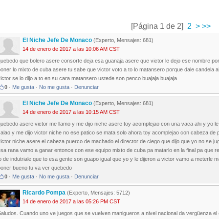
[Página 1 de 2]
2
>
>>
El Niche Jefe De Monaco
(Experto, Mensajes: 681)
14 de enero de 2017 a las 10:06 AM CST
uebedo que bolero asere consorte deja esa guanaja asere que victor le dejo ese nombre porqu
oner lo mixto de cuba asere tu sabe que victor voto a to lo matansero porque dale candela 
ictor se lo dijo a to en su cara matansero ustede son penco buajaja buajaja
0
·
Me gusta
·
No me gusta
·
Denunciar
El Niche Jefe De Monaco
(Experto, Mensajes: 681)
14 de enero de 2017 a las 10:15 AM CST
uebedo asere victor me llamo y me dijo niche asere toy acomplejao con una vaca ahi y yo le di
alao y me dijo victor niche no ese patico se mata solo ahora toy acomplejao con cabeza de p
ictor niche asere el cabeza puerco de machado el director de ciego que dijo que yo no se jugar
esa rana vamo a ganar entonce con ese equipo mixto de cuba pa matarlo en la final pa que r
o de indutriale que to esa gente son guapo igual que yo y le dijeron a victor vamo a meterl
poner bueno tu va ver quebedo
0
·
Me gusta
·
No me gusta
·
Denunciar
Ricardo Pompa
(Experto, Mensajes: 5712)
14 de enero de 2017 a las 05:26 PM CST
Saludos. Cuando uno ve juegos que se vuelven manigueros a nivel nacional da vergüenza el e