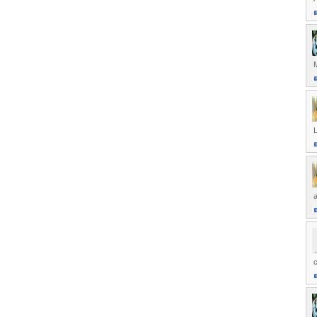
L
a
c