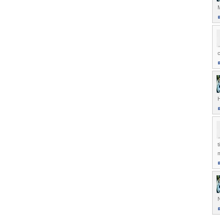
M
c
H
t
m
N