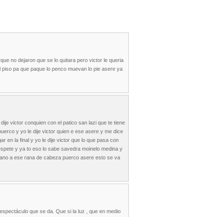
e no dejaron que se lo quitara pero victor le queria
al piso pa que paque lo penco muevan lo pie asere ya
je victor conquien con el patico san lazi que te tiene
uerco y yo le dije victor quien e ese asere y me dice
 en la final y yo le dije victor que lo que pasa con
espete y ya to eso lo sabe savedra moinelo medina y
e mano a ese rana de cabeza puerco asere esto se va
spectáculo que se da. Que si la luz , que en medio