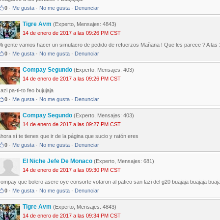
0
·
Me gusta
·
No me gusta
·
Denunciar
Tigre Avm
(Experto, Mensajes: 4843)
14 de enero de 2017 a las 09:26 PM CST
Mi gente vamos hacer un simulacro de pedido de refuerzos Mañana ! Que les parece ? A las 1
0
·
Me gusta
·
No me gusta
·
Denunciar
Compay Segundo
(Experto, Mensajes: 403)
14 de enero de 2017 a las 09:26 PM CST
azi pa-ti-to feo bujujaja
0
·
Me gusta
·
No me gusta
·
Denunciar
Compay Segundo
(Experto, Mensajes: 403)
14 de enero de 2017 a las 09:27 PM CST
hora sí te tienes que ir de la página que sucio y ratón eres
0
·
Me gusta
·
No me gusta
·
Denunciar
El Niche Jefe De Monaco
(Experto, Mensajes: 681)
14 de enero de 2017 a las 09:30 PM CST
ompay que bolero asere oye consorte votaron al patico san lazi del g20 buajaja buajaja buaj
0
·
Me gusta
·
No me gusta
·
Denunciar
Tigre Avm
(Experto, Mensajes: 4843)
14 de enero de 2017 a las 09:34 PM CST