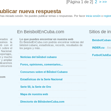
[Página 1 de 2]
2
>
>>
ublicar nueva respuesta
has iniciado sesión. No puedes publicar temas o respuestas. Por favor
inicia sesión
o
regist
En BeisbolEnCuba.com
Sitios de i
onados al
Lo que puedes encontrar en nuestra web
BeisbolCuban
usimos la
En BeisbolEnCuba.com podrás encontrar noticias del
eb con el
béisbol cubano, estadísticas, records, resultados de
- Sit
INDER.cu
n sobre el
los juegos y más...
Nacional.
ortajes,
FutbolClubEu
ne y mucho
Noticias del béisbol cubano
 y ampliar
blicaremos
Foros, opiniones, comentarios...
concursos
Concursos sobre el Béisbol Cubano
.com
Estadísticas de la Serie Nacional
Serie 50, la Serie de Oro
Mapa de nuestra web
Directorio de BéisbolenCuba.com