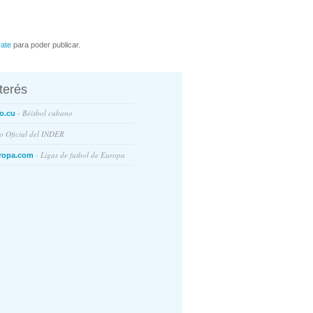
rate
para poder publicar.
nterés
- Béisbol cubano
o.cu
io Oficial del INDER
- Ligas de futbol de Europa
ropa.com