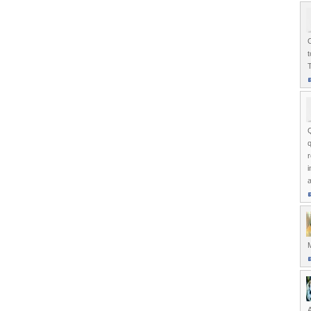
O
t
Q
r
i
M
A