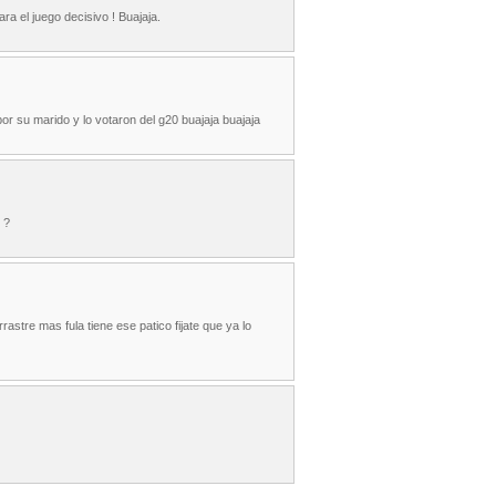
a el juego decisivo ! Buajaja.
or su marido y lo votaron del g20 buajaja buajaja
 ?
rastre mas fula tiene ese patico fijate que ya lo