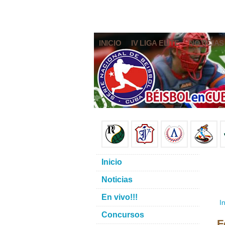
INICIO
IV LIGA ELITE
NOTICIAS
Inicio
Noticias
En vivo!!!
In
Concursos
F