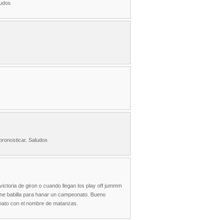
ludos
pronosticar. Saludos
ictoria de giron o cuando llegan los play off jummm
iene babilla para hanar un campeonato. Bueno
nato con el nombre de matanzas.