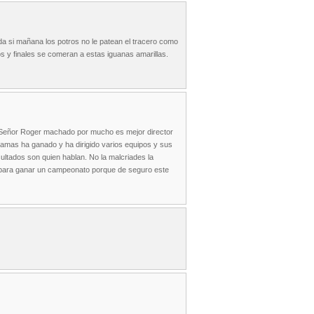
ada si mañana los potros no le patean el tracero como
s y finales se comeran a estas iguanas amarillas.
do. Señor Roger machado por mucho es mejor director
amas ha ganado y ha dirigido varios equipos y sus
ultados son quien hablan. No la malcriades la
do para ganar un campeonato porque de seguro este