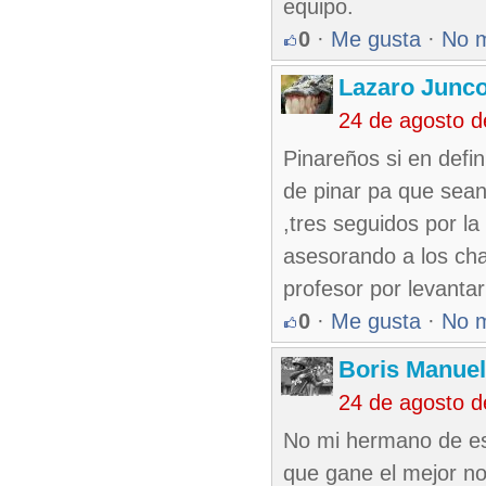
equipo.
0
·
Me gusta
·
No 
Lazaro Junc
24 de agosto 
Pinareños si en defin
de pinar pa que sean
,tres seguidos por l
asesorando a los cha
profesor por levanta
0
·
Me gusta
·
No 
Boris Manue
24 de agosto 
No mi hermano de eso
que gane el mejor n