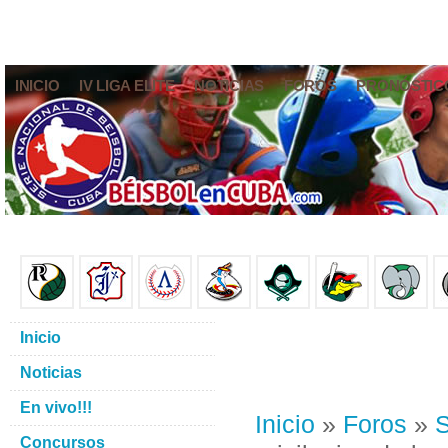
INICIO
IV LIGA ELITE
NOTICIAS
FOROS
PRONÓSTIC
Inicio
Noticias
En vivo!!!
Inicio
»
Foros
»
S
Concursos