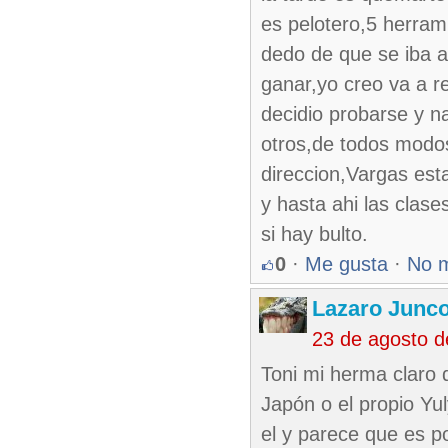
es pelotero,5 herram
dedo de que se iba a 
ganar,yo creo va a r
decidio probarse y n
otros,de todos modo
direccion,Vargas est
y hasta ahi las clase
si hay bulto.
0
·
Me gusta
·
No 
Lazaro Junc
23 de agosto 
Toni mi herma claro 
Japón o el propio Yul
el y parece que es p