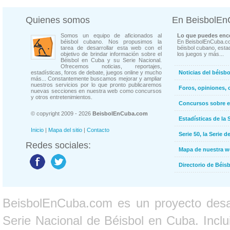
Quienes somos
En BeisbolE
Somos un equipo de aficionados al
Lo que puedes enco
béisbol cubano. Nos propusimos la
En BeisbolEnCuba.co
tarea de desarrollar esta web con el
béisbol cubano, estad
objetivo de brindar información sobre el
los juegos y más...
Béisbol en Cuba y su Serie Nacional.
Ofrecemos noticias, reportajes,
estadísticas, foros de debate, juegos online y mucho
Noticias del béisb
más... Constantemente buscamos mejorar y ampliar
nuestros servicios por lo que pronto publicaremos
Foros, opiniones, 
nuevas secciones en nuestra web como concursos
y otros entretenimientos.
Concursos sobre e
© copyright 2009 - 2026
BeisbolEnCuba.com
Estadísticas de la 
Inicio
|
Mapa del sitio
|
Contacto
Serie 50, la Serie d
Redes sociales:
Mapa de nuestra 
Directorio de Béi
BeisbolEnCuba.com es un proyecto desarr
Serie Nacional de Béisbol en Cuba. Inclui