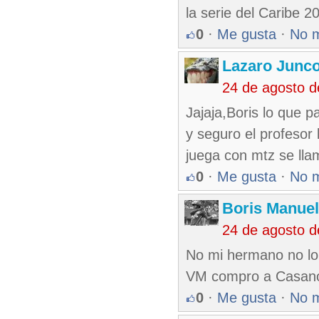
la serie del Caribe 2
0
·
Me gusta
·
No 
Lazaro Junc
24 de agosto 
Jajaja,Boris lo que
y seguro el profesor l
juega con mtz se lla
0
·
Me gusta
·
No 
Boris Manue
24 de agosto 
No mi hermano no lo
VM compro a Casanova
0
·
Me gusta
·
No 