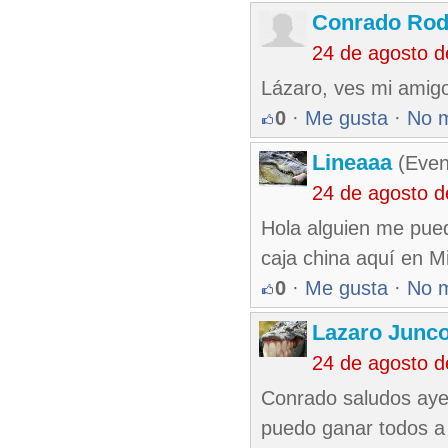
Conrado Rod
24 de agosto 
Lázaro, ves mi amigo
0
·
Me gusta
·
No 
Lineaaa
(Even
24 de agosto 
Hola alguien me pued
caja china aquí en M
0
·
Me gusta
·
No 
Lazaro Junc
24 de agosto 
Conrado saludos aye
puedo ganar todos a 