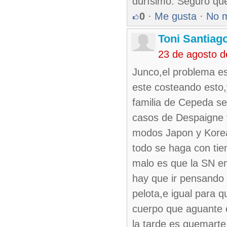
durísimo. Seguro qu
0
·
Me gusta
·
No 
Toni Santiag
23 de agosto 
Junco,el problema es 
este costeando esto,
familia de Cepeda se 
casos de Despaigne
modos Japon y Korea
todo se haga con tie
malo es que la SN em
hay que ir pensando
pelota,e igual para q
cuerpo que aguante 
la tarde es quemarte