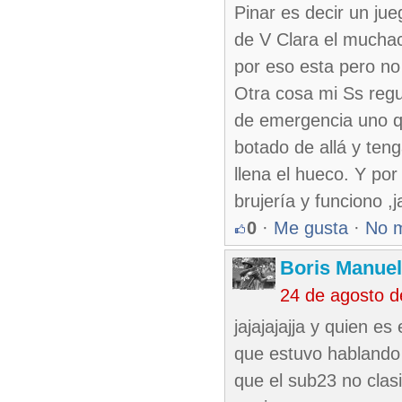
Pinar es decir un ju
de V Clara el muchach
por eso esta pero no
Otra cosa mi Ss regul
de emergencia uno q
botado de allá y ten
llena el hueco. Y por
brujería y funciono ,j
0
·
Me gusta
·
No 
Boris Manue
24 de agosto 
jajajajajja y quien e
que estuvo hablando c
que el sub23 no clasi