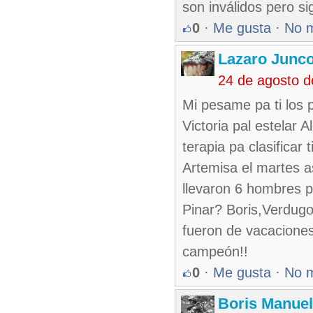
son inválidos pero s
0
·
Me gusta
·
No 
Lazaro Junc
24 de agosto 
Mi pesame pa ti los 
Victoria pal estelar 
terapia pa clasificar
Artemisa el martes a
llevaron 6 hombres p
Pinar? Boris,Verdug
fueron de vacaciones
campeón!!
0
·
Me gusta
·
No 
Boris Manue