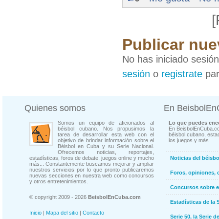
[
Publicar nue
No has iniciado sesió
sesión
o
registrate
par
Quienes somos
En BeisbolE
Somos un equipo de aficionados al
Lo que puedes enco
béisbol cubano. Nos propusimos la
En BeisbolEnCuba.co
tarea de desarrollar esta web con el
béisbol cubano, estad
objetivo de brindar información sobre el
los juegos y más...
Béisbol en Cuba y su Serie Nacional.
Ofrecemos noticias, reportajes,
estadísticas, foros de debate, juegos online y mucho
Noticias del béisb
más... Constantemente buscamos mejorar y ampliar
nuestros servicios por lo que pronto publicaremos
Foros, opiniones, 
nuevas secciones en nuestra web como concursos
y otros entretenimientos.
Concursos sobre e
© copyright 2009 - 2026
BeisbolEnCuba.com
Estadísticas de la 
Inicio
|
Mapa del sitio
|
Contacto
Serie 50, la Serie d