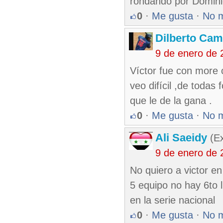
rondando por Domin
0
·
Me gusta
·
No 
Dilberto Ca
9 de enero de 
Víctor fue con more c
veo difícil ,de toda
que le de la gana .
0
·
Me gusta
·
No 
Ali Saeidy
(Ex
9 de enero de 
No quiero a victor e
5 equipo no hay 6to 
en la serie nacional
0
·
Me gusta
·
No 