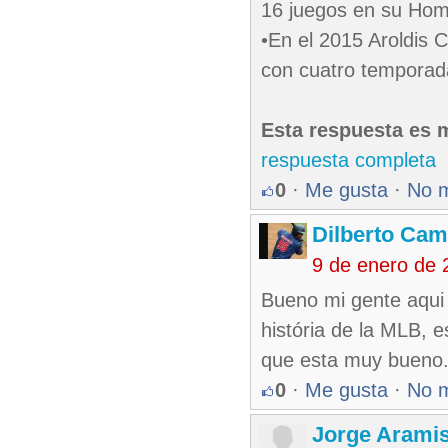
16 juegos en su Home
•En el 2015 Aroldis 
con cuatro temporada
Esta respuesta es m
respuesta completa
0
·
Me gusta
·
No 
Dilberto Ca
9 de enero de 
Bueno mi gente aqui 
história de la MLB, e
que esta muy bueno
0
·
Me gusta
·
No 
Jorge Arami