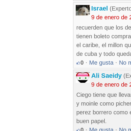
Israel
(Experto
9 de enero de 
recuerden que los de
tienen boleto compra
el caribe, el millon q
de cuba y todo queda
0
·
Me gusta
·
No 
Ali Saeidy
(Ex
9 de enero de 
Ciego tiene que lleva
y moinle como picher
perez borrero como e
buen papel.
0
·
Me gusta
·
No 