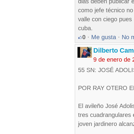
dias deben publicar e
como jefe técnico no 
valle con ciego pues e
cuba.
0
·
Me gusta
·
No 
Dilberto Ca
9 de enero de 
55 SN: JOSÉ ADOL
POR RAY OTERO EL 
El avileño José Adol
tres cuadrangulares 
joven jardinero alca