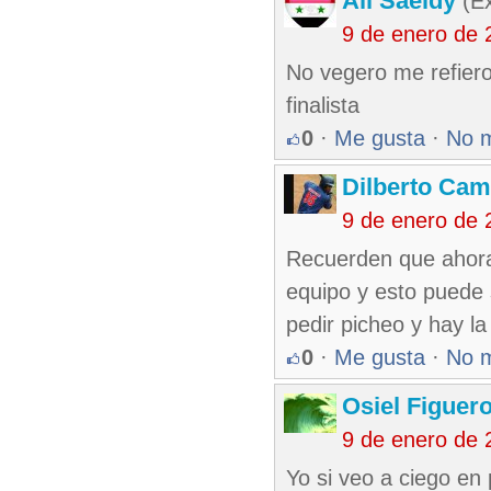
Ali Saeidy
(Ex
9 de enero de 
No vegero me refiero
finalista
0
·
Me gusta
·
No 
Dilberto Ca
9 de enero de 
Recuerden que ahora 
equipo y esto puede
pedir picheo y hay la
0
·
Me gusta
·
No 
Osiel Figuer
9 de enero de 
Yo si veo a ciego en