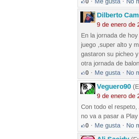
0
·
Me gusta
·
No 
Dilberto Ca
9 de enero de 
En la jornada de hoy
juego ,super alto y 
gastaron su picheo y
otra jornada de bal
0
·
Me gusta
·
No 
Veguero90
(E
9 de enero de 
Con todo el respeto, 
no va a pasar a Play
0
·
Me gusta
·
No 