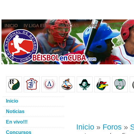
INICIO
IV LIGA ELITE
NOTICIAS
FOROS
PRONÓSTIC
Inicio
Noticias
En vivo!!!
Inicio
»
Foros
»
S
Concursos