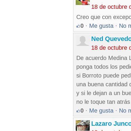
18 de octubre 
Creo que con excepci
0
·
Me gusta
·
No 
Ned Queved
18 de octubre 
De acuerdo Medina L
ponga todos los ped
si Borroto puede pedi
una buena cantidad d
y si le dejan a un bu
no le toque tan atrá
0
·
Me gusta
·
No 
Lazaro Junc