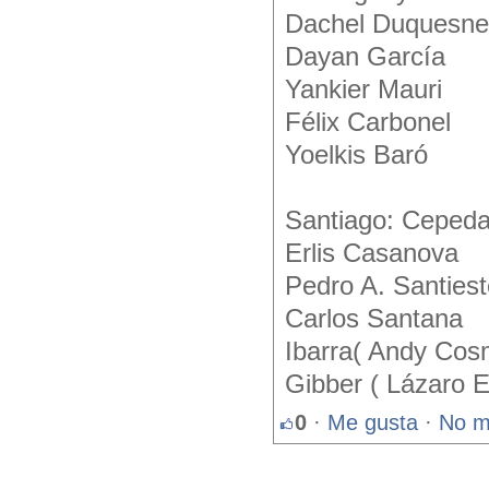
Dachel Duquesne
Dayan García
Yankier Mauri
Félix Carbonel
Yoelkis Baró
Santiago: Ceped
Erlis Casanova
Pedro A. Santies
Carlos Santana
Ibarra( Andy Cos
Gibber ( Lázaro E
0
·
Me gusta
·
No m