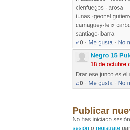
cienfuegos -larosa
tunas -geonel gutier
camaguey-felix carbo
santiago-ibarra
0
·
Me gusta
·
No 
Negro 15 Pu
18 de octubre 
Drar ese junco es el
0
·
Me gusta
·
No 
Publicar nue
No has iniciado sesió
sesión
o
registrate
par