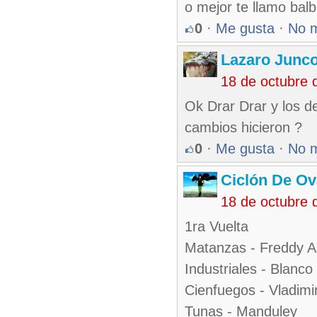
o mejor te llamo balb
0
·
Me gusta
·
No 
Lazaro Junc
18 de octubre 
Ok Drar Drar y los d
cambios hicieron ?
0
·
Me gusta
·
No 
Ciclón De O
18 de octubre 
1ra Vuelta
Matanzas - Freddy As
Industriales - Blanco
Cienfuegos - Vladimi
Tunas - Manduley