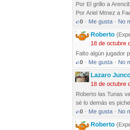
Por El grillo a Arenci
Por Ariel Mtnez a Fa
0
·
Me gusta
·
No 
Roberto
(Exp
18 de octubre 
Falto algún jugador p
0
·
Me gusta
·
No 
Lazaro Junc
18 de octubre 
Roberto las Tunas va
sé lo demás es piche
0
·
Me gusta
·
No 
Roberto
(Exp