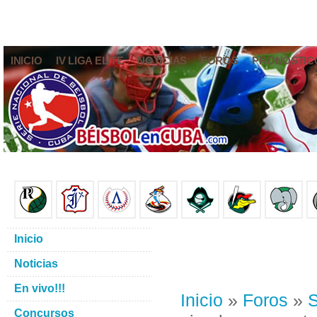
INICIO
IV LIGA ELITE
NOTICIAS
FOROS
PRONÓSTIC
Inicio
Noticias
En vivo!!!
Inicio
»
Foros
»
S
Concursos