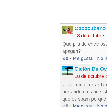
Cococubano 
18 de octubre 
Que pila de envidios
apagan?
0
·
Me gusta
·
No 
Ciclón De O
18 de octubre 
volvieron a cerrar la
borrando o es un sis
que es spam porque 
0
·
Me gusta
·
No 