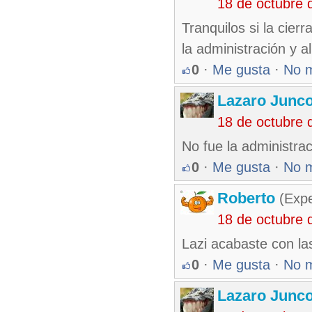
18 de octubre 
Tranquilos si la cier
la administración y a
0
·
Me gusta
·
No 
Lazaro Junc
18 de octubre 
No fue la administrac
0
·
Me gusta
·
No 
Roberto
(Exp
18 de octubre 
Lazi acabaste con la
0
·
Me gusta
·
No 
Lazaro Junc