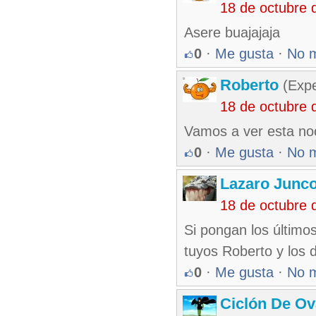
18 de octubre 
Asere buajajaja
0
·
Me gusta
·
No 
Roberto
(Exp
18 de octubre 
Vamos a ver esta noc
0
·
Me gusta
·
No 
Lazaro Junc
18 de octubre 
Si pongan los último
tuyos Roberto y los 
0
·
Me gusta
·
No 
Ciclón De O