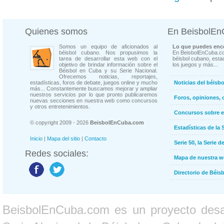
Quienes somos
En BeisbolE
Somos un equipo de aficionados al
Lo que puedes enco
béisbol cubano. Nos propusimos la
En BeisbolEnCuba.co
tarea de desarrollar esta web con el
béisbol cubano, estad
objetivo de brindar información sobre el
los juegos y más...
Béisbol en Cuba y su Serie Nacional.
Ofrecemos noticias, reportajes,
estadísticas, foros de debate, juegos online y mucho
Noticias del béisb
más... Constantemente buscamos mejorar y ampliar
nuestros servicios por lo que pronto publicaremos
Foros, opiniones, 
nuevas secciones en nuestra web como concursos
y otros entretenimientos.
Concursos sobre e
© copyright 2009 - 2026
BeisbolEnCuba.com
Estadísticas de la 
Inicio
|
Mapa del sitio
|
Contacto
Serie 50, la Serie d
Redes sociales:
Mapa de nuestra 
Directorio de Béi
BeisbolEnCuba.com es un proyecto desarr