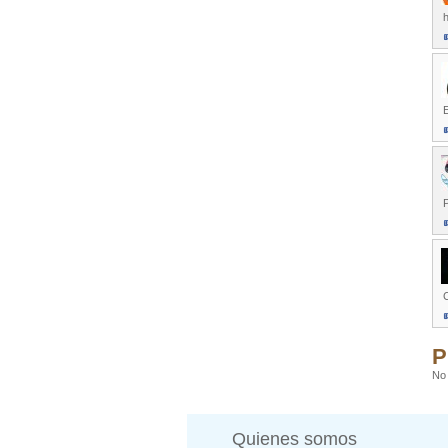
h
E
P
C
P
No 
Quienes somos