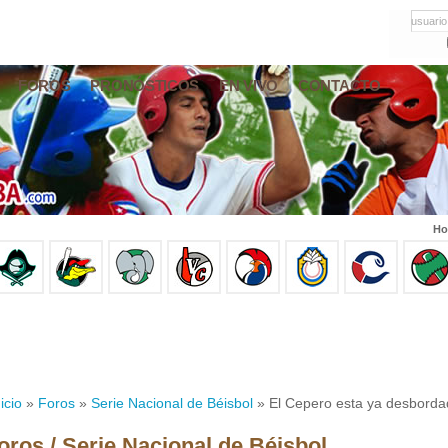
usuario
FOROS
PRONÓSTICOS
EN VIVO
CONTACTO
Ho
icio
»
Foros
»
Serie Nacional de Béisbol
» El Cepero esta ya desbordado
oros / Serie Nacional de Béisbol