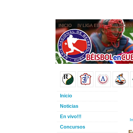
INICIO
IV LIGA ELITE
NOTICIAS
Inicio
Noticias
En vivo!!!
In
Concursos
F