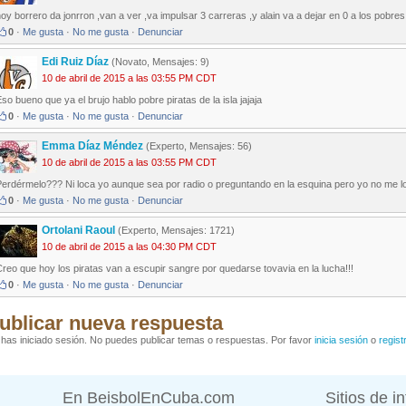
oy borrero da jonrron ,van a ver ,va impulsar 3 carreras ,y alain va a dejar en 0 a los pobres p
0
·
Me gusta
·
No me gusta
·
Denunciar
Edi Ruiz Díaz
(Novato, Mensajes: 9)
10 de abril de 2015 a las 03:55 PM CDT
so bueno que ya el brujo hablo pobre piratas de la isla jajaja
0
·
Me gusta
·
No me gusta
·
Denunciar
Emma Díaz Méndez
(Experto, Mensajes: 56)
10 de abril de 2015 a las 03:55 PM CDT
erdérmelo??? Ni loca yo aunque sea por radio o preguntando en la esquina pero yo no me lo 
0
·
Me gusta
·
No me gusta
·
Denunciar
Ortolani Raoul
(Experto, Mensajes: 1721)
10 de abril de 2015 a las 04:30 PM CDT
reo que hoy los piratas van a escupir sangre por quedarse tovavia en la lucha!!!
0
·
Me gusta
·
No me gusta
·
Denunciar
ublicar nueva respuesta
has iniciado sesión. No puedes publicar temas o respuestas. Por favor
inicia sesión
o
regist
En BeisbolEnCuba.com
Sitios de i