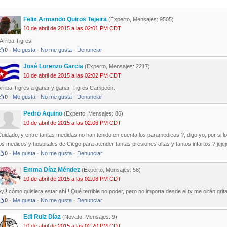
Felix Armando Quiros Tejeira
(Experto, Mensajes: 9505)
10 de abril de 2015 a las 02:01 PM CDT
Arriba Tigres!
0
·
Me gusta
·
No me gusta
·
Denunciar
José Lorenzo Garcia
(Experto, Mensajes: 2217)
10 de abril de 2015 a las 02:02 PM CDT
Arriba Tigres a ganar y ganar, Tigres Campeón.
0
·
Me gusta
·
No me gusta
·
Denunciar
Pedro Aquino
(Experto, Mensajes: 86)
10 de abril de 2015 a las 02:06 PM CDT
uidado, y entre tantas medidas no han tenido en cuenta los paramedicos ?, digo yo, por si lo
os medicos y hospitales de Ciego para atender tantas presiones altas y tantos infartos ? jejej
0
·
Me gusta
·
No me gusta
·
Denunciar
Emma Díaz Méndez
(Experto, Mensajes: 56)
10 de abril de 2015 a las 02:08 PM CDT
y!! cómo quisiera estar ahí!! Qué terrible no poder, pero no importa desde el tv me oirán grit
0
·
Me gusta
·
No me gusta
·
Denunciar
Edi Ruiz Díaz
(Novato, Mensajes: 9)
10 de abril de 2015 a las 02:20 PM CDT