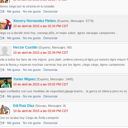
amos ciego por la victoria en tu estadio
0
·
Me gusta
·
No me gusta
·
Denunciar
Xiovery Hernandez Fleites
(Experto, Mensajes: 5779)
10 de abril de 2015 a las 02:24 PM CDT
iego va a decidir esto hoy ,naranja piña ,el mejor sabor ,tigres naranjas campeones ..
0
·
Me gusta
·
No me gusta
·
Denunciar
Hector Castillo
(Experto, Mensajes: 89)
10 de abril de 2015 a las 02:39 PM CDT
ola a todos los fans de mis trigres ,jose,alain ,avileno,xiovery,el tigre,ya nuestro tigre mayor
ara la fiesta,y esperan muchas carreras hoy por los tigres ,ciego ciego, tigres campeones
0
·
Me gusta
·
No me gusta
·
Denunciar
Yunier Miguez
(Experto, Mensajes: 1465)
10 de abril de 2015 a las 03:02 PM CDT
igan confiados con sus medidas de seguridad jajaaja bueno... la garza es blanca pero no es
0
·
Me gusta
·
No me gusta
·
Denunciar
Edi Ruiz Díaz
(Novato, Mensajes: 9)
10 de abril de 2015 a las 03:04 PM CDT
Esto se acaba hoy Ciego de Ávila campeón
0
·
Me gusta
·
No me gusta
·
Denunciar