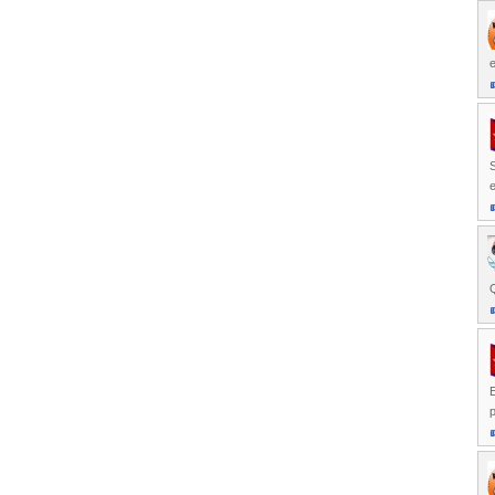
S
e
Q
E