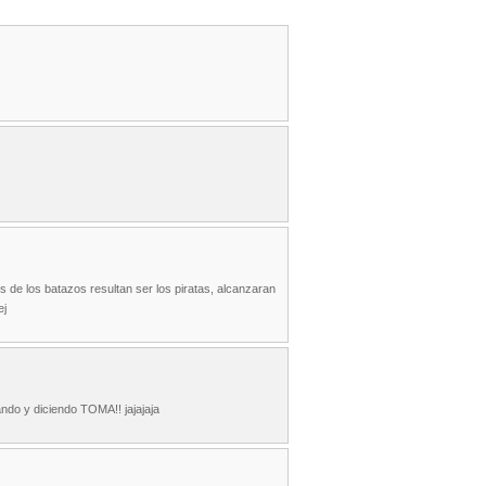
s de los batazos resultan ser los piratas, alcanzaran
ej
ando y diciendo TOMA!! jajajaja