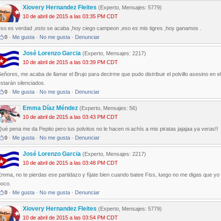
Xiovery Hernandez Fleites
(Experto, Mensajes: 5779)
10 de abril de 2015 a las 03:35 PM CDT
eso es verdad ,esto se acaba ,hoy ciego campeon ,eso es mis tigres ,hoy ganamos .
0
·
Me gusta
·
No me gusta
·
Denunciar
José Lorenzo Garcia
(Experto, Mensajes: 2217)
10 de abril de 2015 a las 03:39 PM CDT
eñores, me acaba de llamar el Brujo para decirme que pudo distribuir el polvillo asesino en 
starán silenciados.
0
·
Me gusta
·
No me gusta
·
Denunciar
Emma Díaz Méndez
(Experto, Mensajes: 56)
10 de abril de 2015 a las 03:43 PM CDT
ué pena me da Pepito pero tus polvitos no le hacen ni achís a mis piratas jajajaa ya veras!!
0
·
Me gusta
·
No me gusta
·
Denunciar
José Lorenzo Garcia
(Experto, Mensajes: 2217)
10 de abril de 2015 a las 03:48 PM CDT
mma, no te pierdas ese partidazo y fíjate bien cuando batee Fiss, luego no me digas que yo in
poco.
0
·
Me gusta
·
No me gusta
·
Denunciar
Xiovery Hernandez Fleites
(Experto, Mensajes: 5779)
10 de abril de 2015 a las 03:54 PM CDT