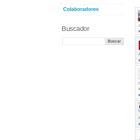
Colaboradores
¡
Buscador
C
l
A