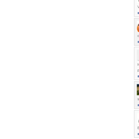
V
c
h
p
s