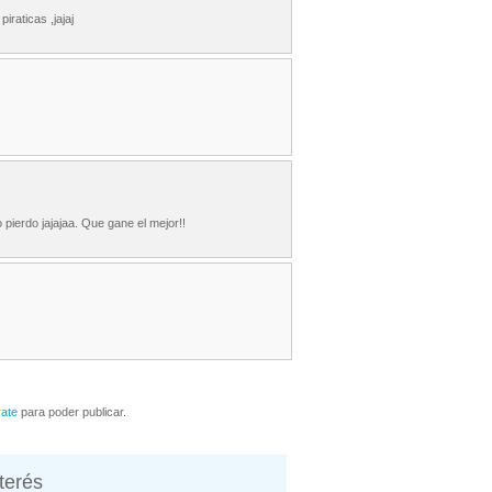
iraticas ,jajaj
pierdo jajajaa. Que gane el mejor!!
rate
para poder publicar.
nterés