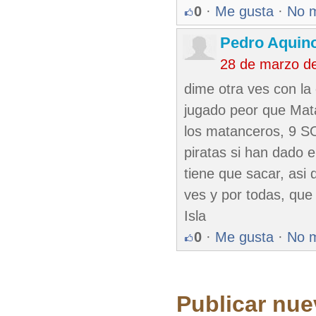
0
·
Me gusta
·
No 
Pedro Aquin
28 de marzo d
dime otra ves con la 
jugado peor que Mata
los matanceros, 9 S
piratas si han dado e
tiene que sacar, asi
ves y por todas, que
Isla
0
·
Me gusta
·
No 
Publicar nue