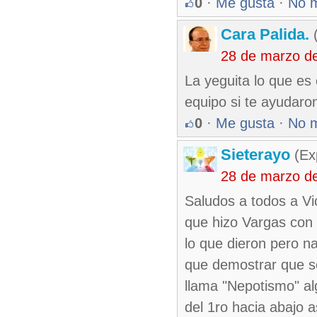
0
·
Me gusta
·
No 
Cara Palida.
(
28 de marzo d
La yeguita lo que es
equipo si te ayudaro
0
·
Me gusta
·
No 
Sieterayo
(Ex
28 de marzo d
Saludos a todos a Vi
que hizo Vargas con 
lo que dieron pero n
que demostrar que s
llama "Nepotismo" al
del 1ro hacia abajo 