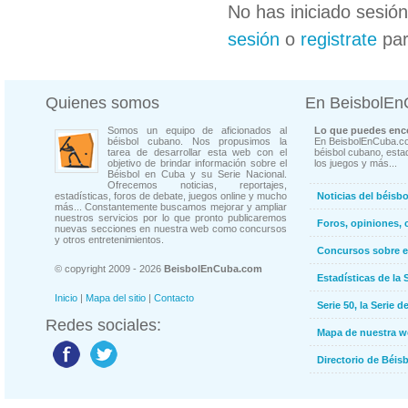
No has iniciado sesió
sesión
o
registrate
par
Quienes somos
En BeisbolE
Somos un equipo de aficionados al
Lo que puedes enco
béisbol cubano. Nos propusimos la
En BeisbolEnCuba.co
tarea de desarrollar esta web con el
béisbol cubano, estad
objetivo de brindar información sobre el
los juegos y más...
Béisbol en Cuba y su Serie Nacional.
Ofrecemos noticias, reportajes,
estadísticas, foros de debate, juegos online y mucho
Noticias del béisb
más... Constantemente buscamos mejorar y ampliar
nuestros servicios por lo que pronto publicaremos
Foros, opiniones, 
nuevas secciones en nuestra web como concursos
y otros entretenimientos.
Concursos sobre e
© copyright 2009 - 2026
BeisbolEnCuba.com
Estadísticas de la 
Inicio
|
Mapa del sitio
|
Contacto
Serie 50, la Serie d
Redes sociales:
Mapa de nuestra 
Directorio de Béi