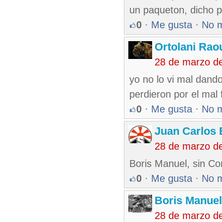
un paqueton, dicho p
0
·
Me gusta
·
No 
Ortolani Rao
28 de marzo d
yo no lo vi mal dand
perdieron por el mal 
0
·
Me gusta
·
No 
Juan Carlos 
28 de marzo d
Boris Manuel, sin Co
0
·
Me gusta
·
No 
Boris Manue
28 de marzo d