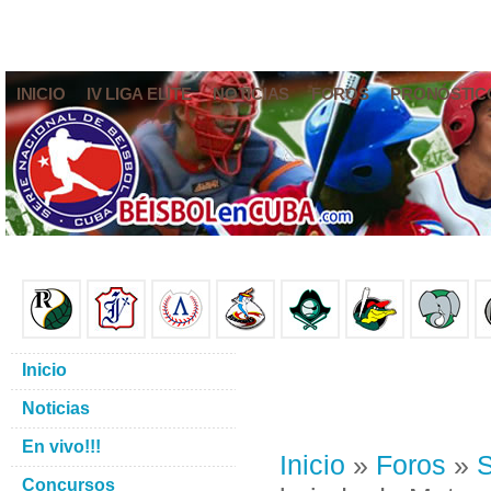
INICIO
IV LIGA ELITE
NOTICIAS
FOROS
PRONÓSTIC
Inicio
Noticias
En vivo!!!
Inicio
»
Foros
»
S
Concursos