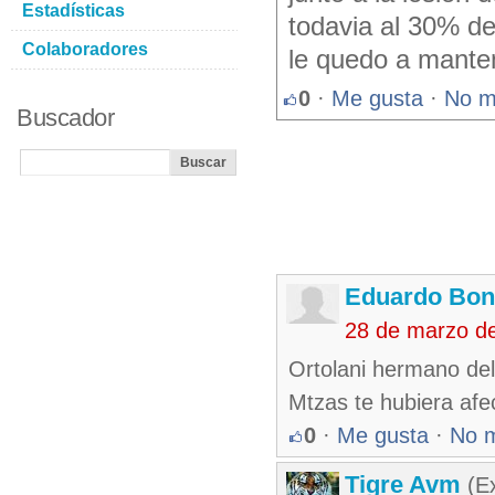
Estadísticas
todavia al 30% de
Colaboradores
le quedo a manten
0
·
Me gusta
·
No m
Buscador
Eduardo Bon
28 de marzo d
Ortolani hermano del
Mtzas te hubiera afec
0
·
Me gusta
·
No 
Tigre Avm
(Ex