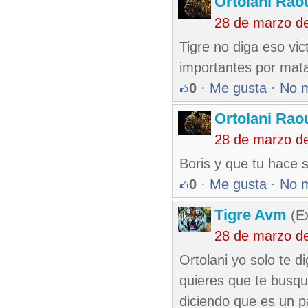
Ortolani Rao
28 de marzo d
Tigre no diga eso vi
importantes por mat
0
·
Me gusta
·
No 
Ortolani Rao
28 de marzo d
Boris y que tu hace 
0
·
Me gusta
·
No 
Tigre Avm
(Ex
28 de marzo d
Ortolani yo solo te 
quieres que te busqu
diciendo que es un p