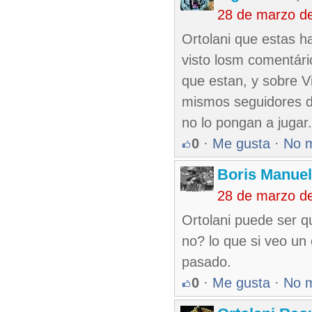
28 de marzo d
Ortolani que estas h
visto losm comentári
que estan, y sobre V
mismos seguidores d
no lo pongan a jugar.
0
·
Me gusta
·
No 
Boris Manue
28 de marzo d
Ortolani puede ser q
no? lo que si veo un
pasado.
0
·
Me gusta
·
No 