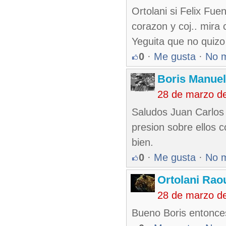
Ortolani si Felix Fue
corazon y coj.. mira
Yeguita que no quizo
0
·
Me gusta
·
No 
Boris Manue
28 de marzo d
Saludos Juan Carlos
presion sobre ellos 
bien.
0
·
Me gusta
·
No 
Ortolani Rao
28 de marzo d
Bueno Boris entonces