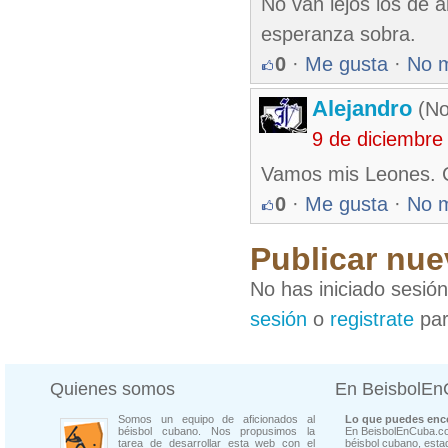
No van lejos los de a
esperanza sobra.
0
·
Me gusta
·
No 
Alejandro
(No
9 de diciembre
Vamos mis Leones. Co
0
·
Me gusta
·
No 
Publicar nue
No has iniciado sesió
sesión
o
registrate
par
Quienes somos
En BeisbolE
Somos un equipo de aficionados al
Lo que puedes enco
béisbol cubano. Nos propusimos la
En BeisbolEnCuba.co
tarea de desarrollar esta web con el
béisbol cubano, estad