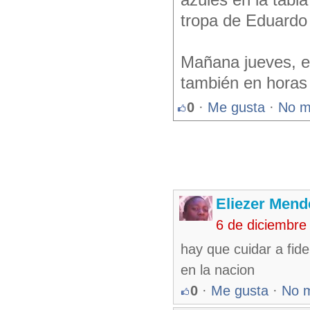
azules en la tabla
tropa de Eduardo
Mañana jueves, el
también en horas 
0
·
Me gusta
·
No m
Eliezer Mend
6 de diciembre
hay que cuidar a fide
en la nacion
0
·
Me gusta
·
No 