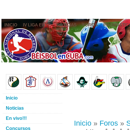
INICIO
IV LIGA ELITE
NOTICIAS
FOROS
PRONÓSTIC
Inicio
Noticias
En vivo!!!
Inicio
»
Foros
»
S
Concursos