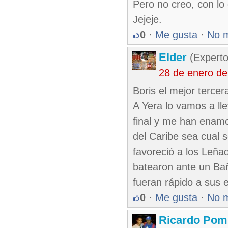
Pero no creo, con lo 
Jejeje.
0
·
Me gusta
·
No 
Elder
(Experto
28 de enero de
Boris el mejor terce
A Yera lo vamos a ll
final y me han enamor
del Caribe sea cual s
favoreció a los Leñ
batearon ante un Ba
fueran rápido a sus
0
·
Me gusta
·
No 
Ricardo Pom