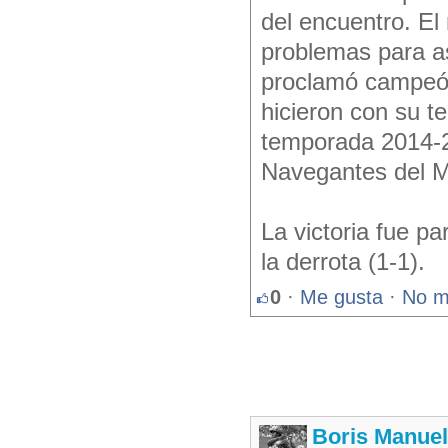
del encuentro. El
problemas para as
proclamó campeón
hicieron con su t
temporada 2014-2
Navegantes del Ma
La victoria fue p
la derrota (1-1).
0
·
Me gusta
·
No m
Boris Manue