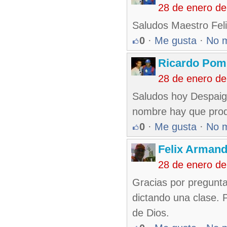
28 de enero d
Saludos Maestro Feli
0
·
Me gusta
·
No 
Ricardo Pom
28 de enero d
Saludos hoy Despaign
nombre hay que produ
0
·
Me gusta
·
No 
Felix Armand
28 de enero d
Gracias por pregunta
dictando una clase. 
de Dios.