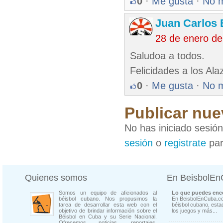
0
·
Me gusta
·
No 
Juan Carlos 
28 de enero d
Saludoa a todos.
Felicidades a los Al
0
·
Me gusta
·
No 
Publicar nue
No has iniciado sesió
sesión
o
registrate
par
Quienes somos
En BeisbolE
Somos un equipo de aficionados al
Lo que puedes enco
béisbol cubano. Nos propusimos la
En BeisbolEnCuba.co
tarea de desarrollar esta web con el
béisbol cubano, estad
objetivo de brindar información sobre el
los juegos y más...
Béisbol en Cuba y su Serie Nacional.
Ofrecemos noticias, reportajes,