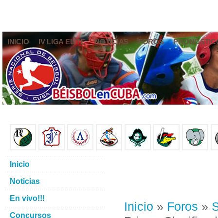
INICIO
IV LIGA ELITE
NOTICIAS
FOROS
PRONÓSTIC
Inicio
Noticias
En vivo!!!
Inicio
»
Foros
»
S
Concursos