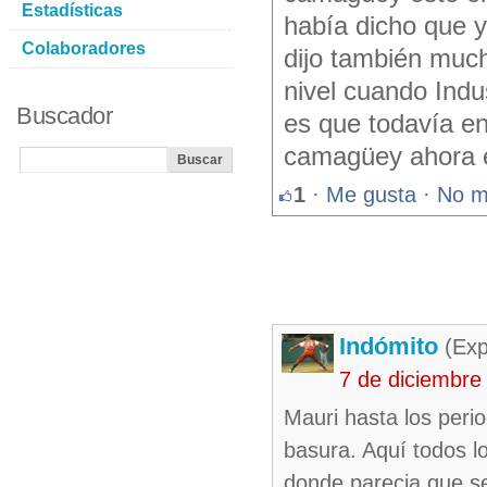
Estadísticas
había dicho que y
Colaboradores
dijo también muc
nivel cuando Indu
Buscador
es que todavía en
camagüey ahora e
1
·
Me gusta
·
No m
Indómito
(Exp
7 de diciembre
Mauri hasta los perio
basura. Aquí todos l
donde parecia que se