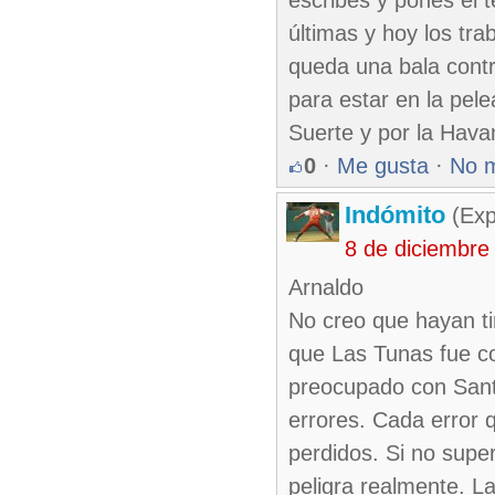
escribes y pones el t
últimas y hoy los tra
queda una bala contr
para estar en la pel
Suerte y por la Hav
0
·
Me gusta
·
No 
Indómito
(Exp
8 de diciembre
Arnaldo
No creo que hayan tir
que Las Tunas fue co
preocupado con Sant
errores. Cada error 
perdidos. Si no supe
peligra realmente. La