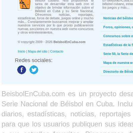
béisbol cubano. Nos propusimos la
En BeisbolEnCuba.co
tarea de desarrollar esta web con el
béisbol cubano, estad
objetivo de brindar información sobre el
los juegos y más...
Béisbol en Cuba y su Serie Nacional.
Ofrecemos noticias, reportajes,
estadísticas, foros de debate, juegos online y mucho
Noticias del béisb
más... Constantemente buscamos mejorar y ampliar
nuestros servicios por lo que pronto publicaremos
Foros, opiniones, 
nuevas secciones en nuestra web como concursos
y otros entretenimientos.
Concursos sobre e
© copyright 2009 - 2026
BeisbolEnCuba.com
Estadísticas de la 
Inicio
|
Mapa del sitio
|
Contacto
Serie 50, la Serie d
Redes sociales:
Mapa de nuestra 
Directorio de Béi
BeisbolEnCuba.com es un proyecto desarr
Serie Nacional de Béisbol en Cuba. Inclui
diarios, estadísticas, noticias, report
para que los usuarios publiquen sus ideas