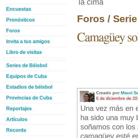
la cima
Encuestas
Foros / Seri
Pronósticos
Foros
Camagüey sol
Invita a tus amigos
Libro de visitas
Series de Béisbol
Equipos de Cuba
Estadios de béisbol
Creado por
Mauri S
Provincias de Cuba
6 de diciembre de 2
Una vez más en e
Reportajes
ha sido una muy b
Artículos
soñamos con los 
Records
camagüey esté en