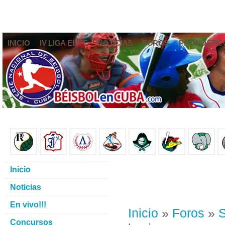
INICIO
IV LIGA ELITE
NOTICIAS
FOROS
PRONÓSTIC
Inicio
Noticias
En vivo!!!
Inicio
»
Foros
»
S
Concursos