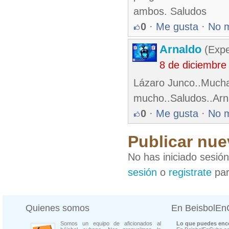
ambos. Saludos
0
·
Me gusta
·
No 
Arnaldo
(Expe
8 de diciembre
Lázaro Junco..Muchas
mucho..Saludos..Arn
0
·
Me gusta
·
No 
Publicar nue
No has iniciado sesió
sesión
o
registrate
par
Quienes somos
En BeisbolE
Somos un equipo de aficionados al
Lo que puedes enco