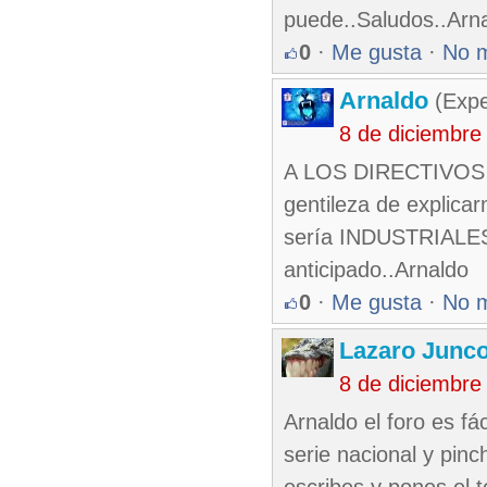
puede..Saludos..Arn
0
·
Me gusta
·
No 
Arnaldo
(Expe
8 de diciembre
A LOS DIRECTIVOS D
gentileza de explica
sería INDUSTRIALES
anticipado..Arnaldo
0
·
Me gusta
·
No 
Lazaro Junc
8 de diciembre
Arnaldo el foro es fá
serie nacional y pin