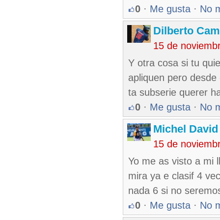
0
·
Me gusta
·
No 
Dilberto Ca
15 de noviemb
Y otra cosa si tu qui
apliquen pero desde 
ta subserie querer ha
0
·
Me gusta
·
No 
Michel Davi
15 de noviemb
Yo me as visto a mi ll
mira ya e clasif 4 ve
nada 6 si no seremo
0
·
Me gusta
·
No 