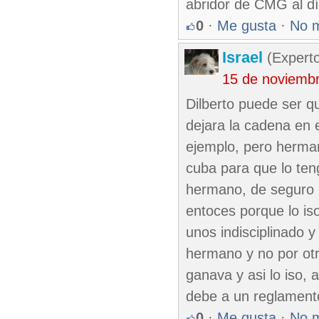
abridor de CMG al dí
0
·
Me gusta
·
No 
Israel
(Experto
15 de noviemb
Dilberto puede ser qu
dejara la cadena en 
ejemplo, pero hermano
cuba para que lo ten
hermano, de seguro e
entoces porque lo is
unos indisciplinado 
hermano y no por otr
ganava y asi lo iso, 
debe a un reglamento
0
·
Me gusta
·
No 