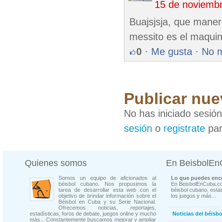
15 de noviemb
Buajsjsja, que mane
messito es el maquin
0
·
Me gusta
·
No 
Publicar nue
No has iniciado sesió
sesión
o
registrate
par
Quienes somos
En BeisbolE
Somos un equipo de aficionados al
Lo que puedes enco
béisbol cubano. Nos propusimos la
En BeisbolEnCuba.co
tarea de desarrollar esta web con el
béisbol cubano, estad
objetivo de brindar información sobre el
los juegos y más...
Béisbol en Cuba y su Serie Nacional.
Ofrecemos noticias, reportajes,
estadísticas, foros de debate, juegos online y mucho
Noticias del béisb
más... Constantemente buscamos mejorar y ampliar