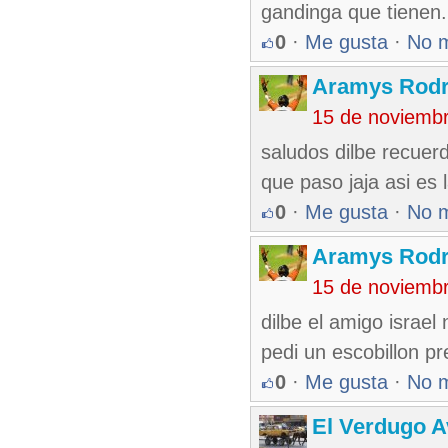
gandinga que tienen.
0
·
Me gusta
·
No 
Aramys Rodr
15 de noviemb
saludos dilbe recuer
que paso jaja asi es 
0
·
Me gusta
·
No 
Aramys Rodr
15 de noviemb
dilbe el amigo israel
pedi un escobillon pr
0
·
Me gusta
·
No 
El Verdugo 