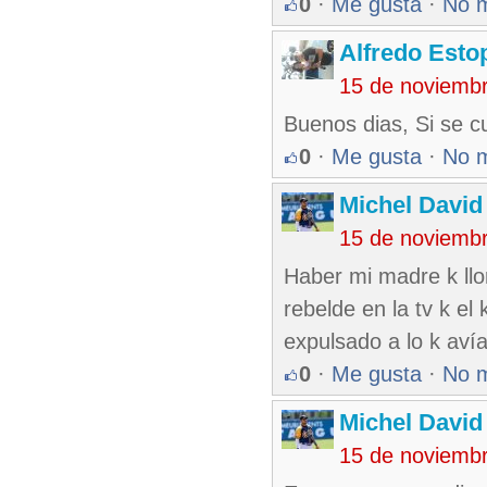
0
·
Me gusta
·
No 
Alfredo Esto
15 de noviemb
Buenos dias, Si se c
0
·
Me gusta
·
No 
Michel Davi
15 de noviemb
Haber mi madre k llor
rebelde en la tv k el 
expulsado a lo k avía 
0
·
Me gusta
·
No 
Michel Davi
15 de noviemb