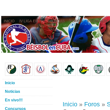
INICIO
IV LIGA ELITE
NOTICIAS
FOROS
PRONÓSTIC
Inicio
Noticias
En vivo!!!
Inicio
»
Foros
»
S
Concursos