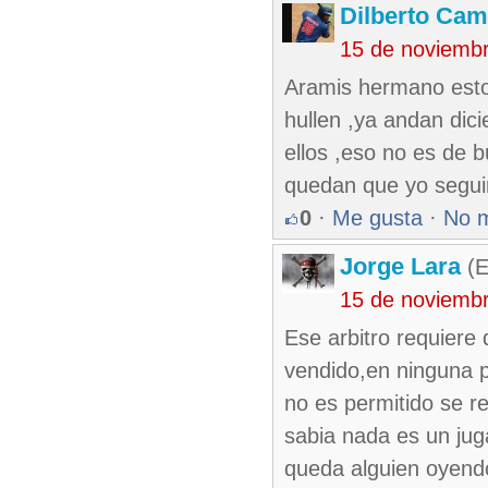
Dilberto Ca
15 de noviemb
Aramis hermano estos
hullen ,ya andan dic
ellos ,eso no es de 
quedan que yo segui
0
·
Me gusta
·
No 
Jorge Lara
(E
15 de noviemb
Ese arbitro requiere 
vendido,en ninguna p
no es permitido se re
sabia nada es un jug
queda alguien oyendo 