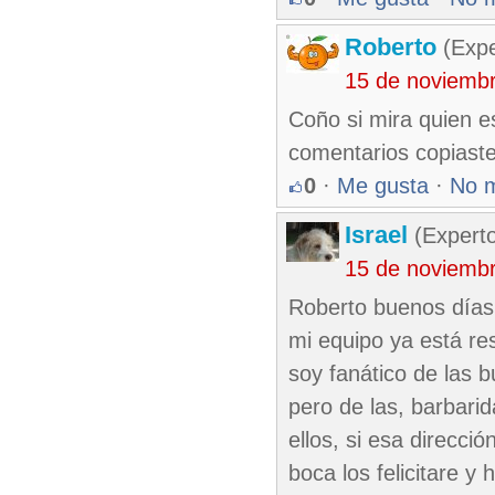
Roberto
(Exp
15 de noviemb
Coño si mira quien e
comentarios copiaste
0
·
Me gusta
·
No 
Israel
(Experto
15 de noviemb
Roberto buenos días 
mi equipo ya está re
soy fanático de las 
pero de las, barbari
ellos, si esa direcc
boca los felicitare y