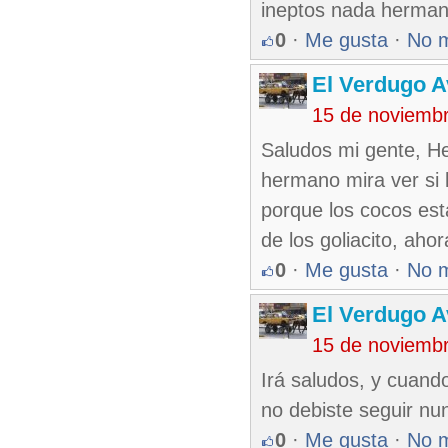
ineptos nada herman
0
·
Me gusta
·
No 
El Verdugo 
15 de noviemb
Saludos mi gente, He
hermano mira ver si 
porque los cocos está
de los goliacito, aho
0
·
Me gusta
·
No 
El Verdugo 
15 de noviemb
Irá saludos, y cuand
no debiste seguir nun
0
·
Me gusta
·
No 