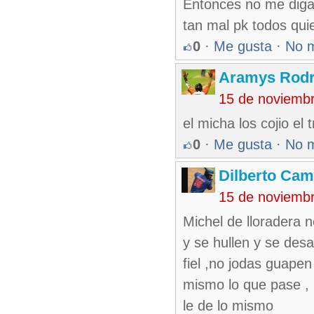
Entonces no me digan
tan mal pk todos quie
0
·
Me gusta
·
No 
Aramys Rodr
15 de noviemb
el micha los cojio el 
0
·
Me gusta
·
No 
Dilberto Ca
15 de noviemb
Michel de lloradera 
y se hullen y se des
fiel ,no jodas guape
mismo lo que pase ,
le de lo mismo