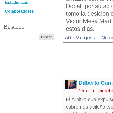
Estadísticas
Dobal, por su act
Colaboradores
tomo la desicion 
Victor Mesa Mart
Buscador
estos dias.
0
·
Me gusta
·
No m
Dilberto Ca
15 de noviemb
El Arbitro que expul
cabron es avileño ,se