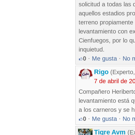
solicitud a todas las
aquellos estadios pr
terreno propiamente 
levantamiento con e
Cienfuegos, por lo q
inquietud.
0
·
Me gusta
·
No 
Rigo
(Experto,
7 de abril de 
Compañero Heriberto,
levantamiento está q
a los carneros y se 
0
·
Me gusta
·
No 
Tigre Avm
(Ex