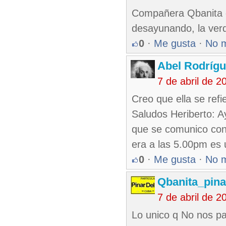
Compañera Qbanita d
desayunando, la ver
0
·
Me gusta
·
No 
Abel Rodríg
7 de abril de 
Creo que ella se refi
Saludos Heriberto: Ay
que se comunico con 
era a las 5.00pm es 
0
·
Me gusta
·
No 
Qbanita_pin
7 de abril de 
Lo unico q No nos pa