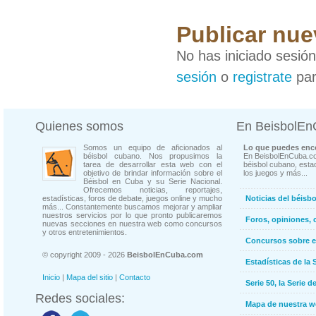
Publicar nue
No has iniciado sesió
sesión
o
registrate
par
Quienes somos
En BeisbolE
Somos un equipo de aficionados al
Lo que puedes enco
béisbol cubano. Nos propusimos la
En BeisbolEnCuba.co
tarea de desarrollar esta web con el
béisbol cubano, estad
objetivo de brindar información sobre el
los juegos y más...
Béisbol en Cuba y su Serie Nacional.
Ofrecemos noticias, reportajes,
estadísticas, foros de debate, juegos online y mucho
Noticias del béisb
más... Constantemente buscamos mejorar y ampliar
nuestros servicios por lo que pronto publicaremos
Foros, opiniones, 
nuevas secciones en nuestra web como concursos
y otros entretenimientos.
Concursos sobre e
© copyright 2009 - 2026
BeisbolEnCuba.com
Estadísticas de la 
Inicio
|
Mapa del sitio
|
Contacto
Serie 50, la Serie d
Redes sociales:
Mapa de nuestra 