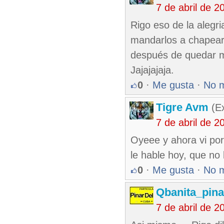
7 de abril de 
Rigo eso de la alegri
mandarlos a chapear
después de quedar m
Jajajajaja.
0
·
Me gusta
·
No 
Tigre Avm
(Ex
7 de abril de 
Oyeee y ahora vi por 
le hable hoy, que no 
0
·
Me gusta
·
No 
Qbanita_pin
7 de abril de 