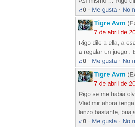
Asi mismo ... Rigo di
0
·
Me gusta
·
No 
Tigre Avm
(Ex
7 de abril de 
Rigo dile a ella, a e
a regalar un juego . 
0
·
Me gusta
·
No 
Tigre Avm
(Ex
7 de abril de 
Rigo se me habia olv
Vladimir ahora teng
lanzó bastante, buaja
0
·
Me gusta
·
No 