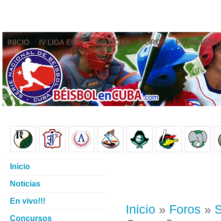
INICIO
IV LIGA ELITE
NOTICIAS
FOROS
PRONÓSTIC
Inicio
Noticias
En vivo!!!
Inicio
»
Foros
»
S
Concursos