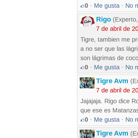
0
·
Me gusta
·
No 
Rigo
(Experto,
7 de abril de 
Tigre, tambien me pr
a no ser que las lág
son lágrimas de cocodr
0
·
Me gusta
·
No 
Tigre Avm
(Ex
7 de abril de 
Jajajaja. Rigo dice 
que ese es Matanzas,
0
·
Me gusta
·
No 
Tigre Avm
(Ex