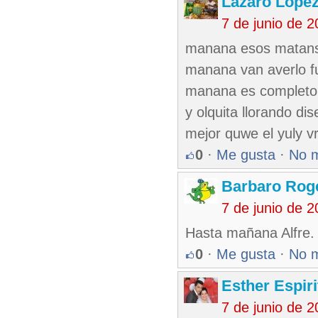
Lazaro Lope
7 de junio de 
manana esos matanse
manana van averlo fu
manana es completo ll
y olquita llorando di
mejor quwe el yuly vr
0
·
Me gusta
·
No 
Barbaro Rog
7 de junio de 
Hasta mañana Alfre.
0
·
Me gusta
·
No 
Esther Espir
7 de junio de 