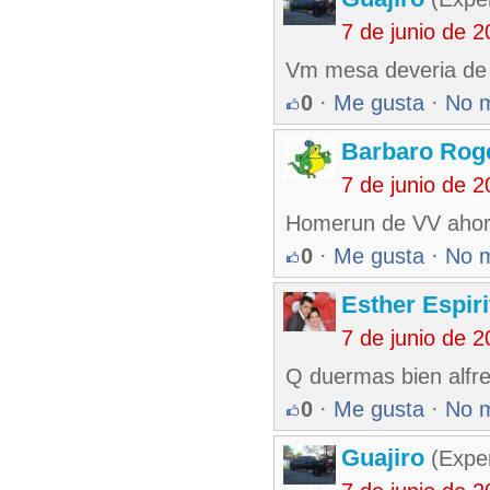
7 de junio de 
Vm mesa deveria de 
0
·
Me gusta
·
No 
Barbaro Rog
7 de junio de 
Homerun de VV ahor
0
·
Me gusta
·
No 
Esther Espir
7 de junio de 
Q duermas bien alfr
0
·
Me gusta
·
No 
Guajiro
(Exper