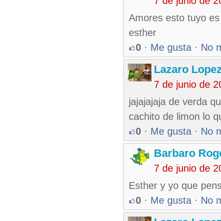
7 de junio de 
Amores esto tuyo es 
esther
0
·
Me gusta
·
No 
Lazaro Lope
7 de junio de 
jajajajaja de verda qu
cachito de limon lo qu
0
·
Me gusta
·
No 
Barbaro Rog
7 de junio de 
Esther y yo que pen
0
·
Me gusta
·
No 