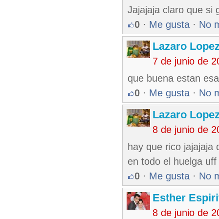
Jajajaja claro que si 
0
·
Me gusta
·
No 
Lazaro Lope
7 de junio de 
que buena estan esas
0
·
Me gusta
·
No 
Lazaro Lope
8 de junio de 
hay que rico jajajaja
en todo el huelga uff 
0
·
Me gusta
·
No 
Esther Espir
8 de junio de 