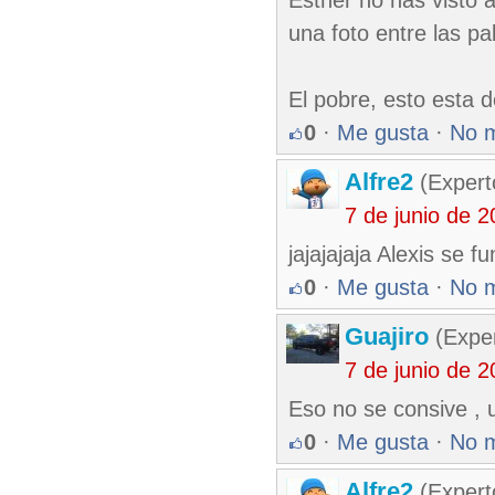
Esther no has visto a
una foto entre las p
El pobre, esto esta d
0
·
Me gusta
·
No 
Alfre2
(Expert
7 de junio de 
jajajajaja Alexis se f
0
·
Me gusta
·
No 
Guajiro
(Exper
7 de junio de 
Eso no se consive , 
0
·
Me gusta
·
No 
Alfre2
(Expert