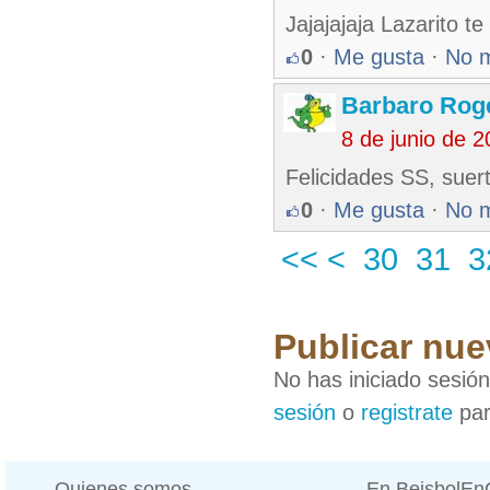
Jajajajaja Lazarito t
0
·
Me gusta
·
No 
Barbaro Rog
8 de junio de 
Felicidades SS, sue
0
·
Me gusta
·
No 
<<
<
30
31
3
Publicar nue
No has iniciado sesió
sesión
o
registrate
par
Quienes somos
En BeisbolE