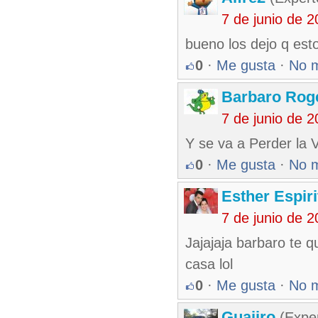
7 de junio de 
bueno los dejo q est
0
·
Me gusta
·
No 
Barbaro Rog
7 de junio de 
Y se va a Perder la V
0
·
Me gusta
·
No 
Esther Espir
7 de junio de 
Jajajaja barbaro te q
casa lol
0
·
Me gusta
·
No 
Guajiro
(Exper