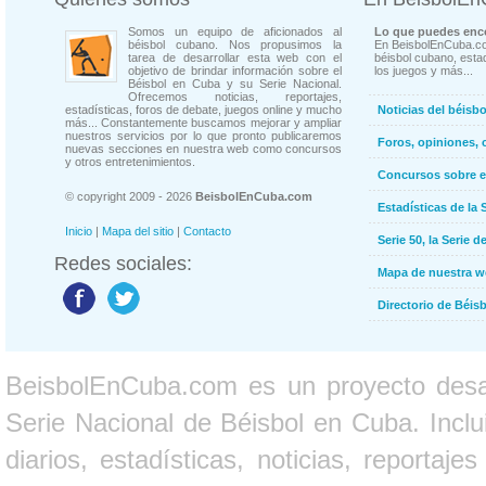
Somos un equipo de aficionados al
Lo que puedes enco
béisbol cubano. Nos propusimos la
En BeisbolEnCuba.co
tarea de desarrollar esta web con el
béisbol cubano, estad
objetivo de brindar información sobre el
los juegos y más...
Béisbol en Cuba y su Serie Nacional.
Ofrecemos noticias, reportajes,
estadísticas, foros de debate, juegos online y mucho
Noticias del béisb
más... Constantemente buscamos mejorar y ampliar
nuestros servicios por lo que pronto publicaremos
Foros, opiniones, 
nuevas secciones en nuestra web como concursos
y otros entretenimientos.
Concursos sobre e
© copyright 2009 - 2026
BeisbolEnCuba.com
Estadísticas de la 
Inicio
|
Mapa del sitio
|
Contacto
Serie 50, la Serie d
Redes sociales:
Mapa de nuestra 
Directorio de Béi
BeisbolEnCuba.com es un proyecto desarr
Serie Nacional de Béisbol en Cuba. Inclui
diarios, estadísticas, noticias, report