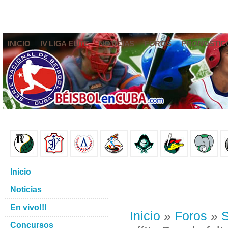
INICIO
IV LIGA ELITE
NOTICIAS
FOROS
PRONÓSTIC
Inicio
Noticias
En vivo!!!
Inicio
»
Foros
»
S
Concursos