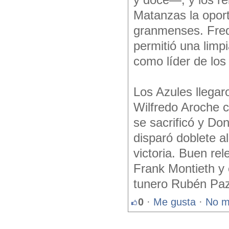
y doce—, y los re
Matanzas la oport
granmenses. Fredd
permitió una limp
como líder de los
Los Azules llegar
Wilfredo Aroche c
se sacrificó y Do
disparó doblete a
victoria. Buen re
Frank Montieth y 
tunero Rubén Paz
0
·
Me gusta
·
No m