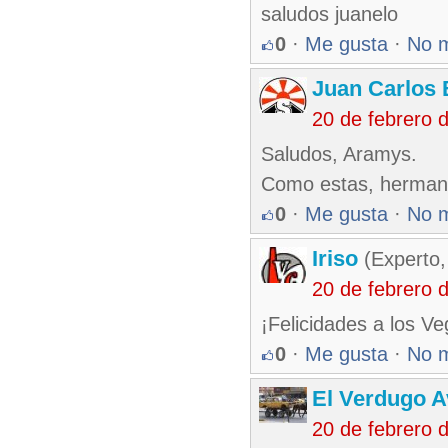
saludos juanelo
0
·
Me gusta
·
No 
Juan Carlos 
20 de febrero 
Saludos, Aramys.
Como estas, herma
0
·
Me gusta
·
No 
Iriso
(Experto,
20 de febrero 
¡Felicidades a los V
0
·
Me gusta
·
No 
El Verdugo 
20 de febrero 