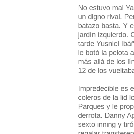
No estuvo mal Ya
un digno rival. P
batazo basta. Y e
jardín izquierdo.
tarde Yusniel Ibá
le botó la pelota
más allá de los l
12 de los vueltab
Impredecible es el
coleros de la lid 
Parques y le pro
derrota. Danny Ag
sexto inning y tir
regalar transfere