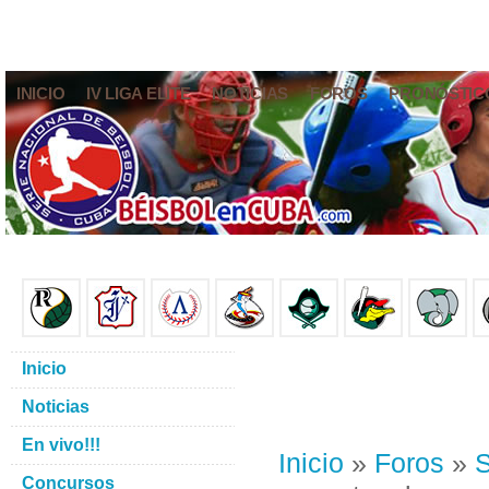
INICIO
IV LIGA ELITE
NOTICIAS
FOROS
PRONÓSTIC
Inicio
Noticias
En vivo!!!
Inicio
»
Foros
»
S
Concursos