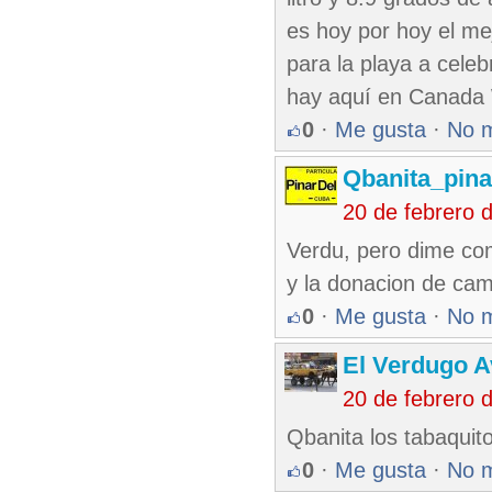
es hoy por hoy el me
para la playa a celeb
hay aquí en Canada 
0
·
Me gusta
·
No 
Qbanita_pin
20 de febrero 
Verdu, pero dime com
y la donacion de cam
0
·
Me gusta
·
No 
El Verdugo 
20 de febrero 
Qbanita los tabaquit
0
·
Me gusta
·
No 