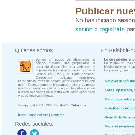
Publicar nue
No has iniciado sesió
sesión
o
registrate
par
Quienes somos
En BeisbolE
Somos un equipo de aficionados al
Lo que puedes enco
béisbol cubano. Nos propusimos la
En BeisbolEnCuba.co
tarea de desarrollar esta web con el
béisbol cubano, estad
objetivo de brindar información sobre el
los juegos y más...
Béisbol en Cuba y su Serie Nacional.
Ofrecemos noticias, reportajes,
estadísticas, foros de debate, juegos online y mucho
Noticias del béisb
más... Constantemente buscamos mejorar y ampliar
nuestros servicios por lo que pronto publicaremos
Foros, opiniones, 
nuevas secciones en nuestra web como concursos
y otros entretenimientos.
Concursos sobre e
© copyright 2009 - 2026
BeisbolEnCuba.com
Estadísticas de la 
Inicio
|
Mapa del sitio
|
Contacto
Serie 50, la Serie d
Redes sociales:
Mapa de nuestra 