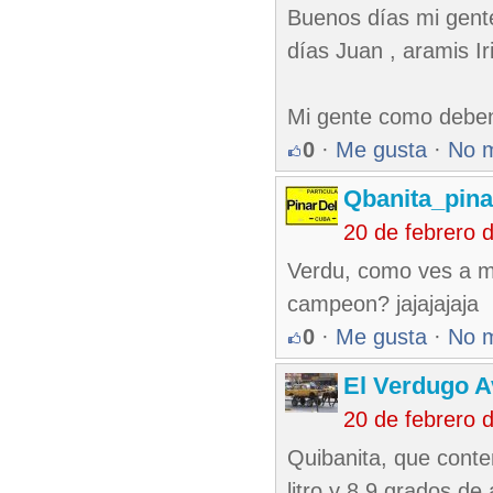
Buenos días mi gent
días Juan , aramis Ir
Mi gente como deben 
0
·
Me gusta
·
No 
Qbanita_pin
20 de febrero 
Verdu, como ves a m
campeon? jajajajaja
0
·
Me gusta
·
No 
El Verdugo 
20 de febrero 
Quibanita, que conte
litro y 8.9 grados de 