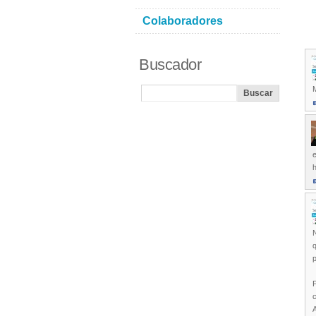
Colaboradores
Buscador
M
q
P
c