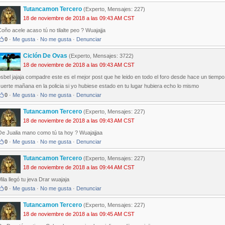
Tutancamon Tercero
(Experto, Mensajes: 227)
18 de noviembre de 2018 a las 09:43 AM CST
oño acele acaso tú no tilalte peo ? Wuajajja
0
·
Me gusta
·
No me gusta
·
Denunciar
Ciclón De Ovas
(Experto, Mensajes: 3722)
18 de noviembre de 2018 a las 09:43 AM CST
sbel jajaja compadre este es el mejor post que he leido en todo el foro desde hace un tiempo
uerte mañana en la policia si yo hubiese estado en tu lugar hubiera echo lo mismo
0
·
Me gusta
·
No me gusta
·
Denunciar
Tutancamon Tercero
(Experto, Mensajes: 227)
18 de noviembre de 2018 a las 09:43 AM CST
Oe Jualia mano como tú ta hoy ? Wuajajjaa
0
·
Me gusta
·
No me gusta
·
Denunciar
Tutancamon Tercero
(Experto, Mensajes: 227)
18 de noviembre de 2018 a las 09:44 AM CST
ila llegó tu jeva Drar wuajaja
0
·
Me gusta
·
No me gusta
·
Denunciar
Tutancamon Tercero
(Experto, Mensajes: 227)
18 de noviembre de 2018 a las 09:45 AM CST