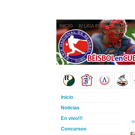
INICIO
IV LIGA ELITE
NOTICIAS
Inicio
Noticias
En vivo!!!
In
Concursos
F