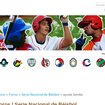
usuario
FOROS
PRONÓSTICOS
EN VIVO
CONTACTO
Ho
icio
»
Foros
»
Serie Nacional de Béisbol
» ayuda familia
oros / Serie Nacional de Béisbol