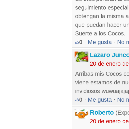
seguimiento especial 
obtengan la misma at
que puedan hacer un
Suerte a los Cocos.
0
·
Me gusta
·
No 
Lazaro Junc
20 de enero d
Arribas mis Cocos co
viene estamos de nue
invidiosos wuwuajaja
0
·
Me gusta
·
No 
Roberto
(Exp
20 de enero d