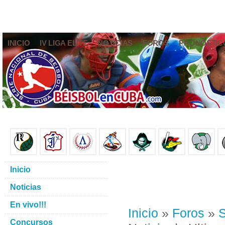
INICIO
IV LIGA ELITE
NOTICIAS
FOROS
PRONÓSTIC
Inicio
Noticias
En vivo!!!
Inicio
»
Foros
»
S
Concursos