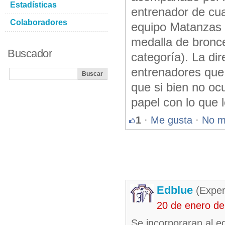
Estadísticas
entrenador de cua
Colaboradores
equipo Matanzas y
medalla de bronce
Buscador
categoría). La di
entrenadores que
que si bien no o
papel con lo que 
1
·
Me gusta
·
No m
Edblue
(Exper
20 de enero de
Se incorporaran al e