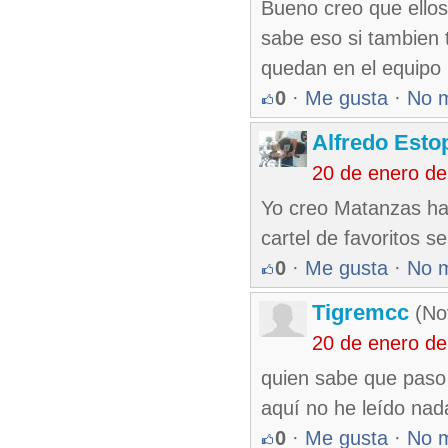
Bueno creo que ellos
sabe eso si tambien 
quedan en el equipo
0
·
Me gusta
·
No 
Alfredo Esto
20 de enero d
Yo creo Matanzas hac
cartel de favoritos se
0
·
Me gusta
·
No 
Tigremcc
(Nov
20 de enero d
quien sabe que paso 
aquí no he leído nad
0
·
Me gusta
·
No 