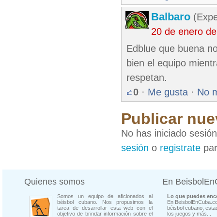
Balbaro
(Expe
20 de enero d
Edblue que buena no
bien el equipo mient
respetan.
0
·
Me gusta
·
No 
Publicar nue
No has iniciado sesió
sesión
o
registrate
par
Quienes somos
En BeisbolE
Somos un equipo de aficionados al
Lo que puedes enco
béisbol cubano. Nos propusimos la
En BeisbolEnCuba.co
tarea de desarrollar esta web con el
béisbol cubano, estad
objetivo de brindar información sobre el
los juegos y más...