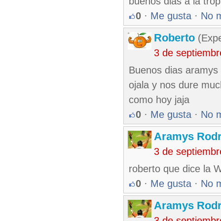
buenos dias a la tr
0
·
Me gusta
·
No 
Roberto
(Exp
3 de septiembr
Buenos dias aramys 
ojala y nos dure muc
como hoy jaja
0
·
Me gusta
·
No 
Aramys Rodr
3 de septiembr
roberto que dice la 
0
·
Me gusta
·
No 
Aramys Rodr
3 de septiembr