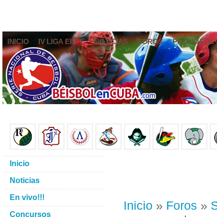
INICIO
IV LIGA ELITE
NOTICIAS
FOROS
PRONÓSTIC
Inicio
Noticias
En vivo!!!
Inicio
»
Foros
»
S
Concursos