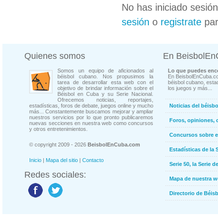
No has iniciado sesió
sesión
o
registrate
par
Quienes somos
En BeisbolE
Somos un equipo de aficionados al
Lo que puedes enco
béisbol cubano. Nos propusimos la
En BeisbolEnCuba.co
tarea de desarrollar esta web con el
béisbol cubano, estad
objetivo de brindar información sobre el
los juegos y más...
Béisbol en Cuba y su Serie Nacional.
Ofrecemos noticias, reportajes,
estadísticas, foros de debate, juegos online y mucho
Noticias del béisb
más... Constantemente buscamos mejorar y ampliar
nuestros servicios por lo que pronto publicaremos
Foros, opiniones, 
nuevas secciones en nuestra web como concursos
y otros entretenimientos.
Concursos sobre e
© copyright 2009 - 2026
BeisbolEnCuba.com
Estadísticas de la 
Inicio
|
Mapa del sitio
|
Contacto
Serie 50, la Serie d
Redes sociales:
Mapa de nuestra 
Directorio de Béi