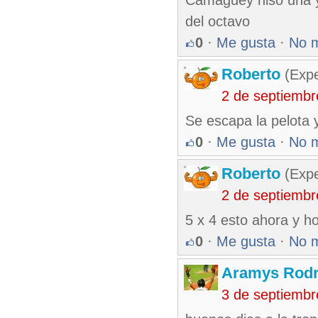
Camaguey hiso una y 
del octavo
0
·
Me gusta
·
No 
Roberto
(Exp
2 de septiembr
Se escapa la pelota 
0
·
Me gusta
·
No 
Roberto
(Exp
2 de septiembr
5 x 4 esto ahora y h
0
·
Me gusta
·
No 
Aramys Rodr
3 de septiembr