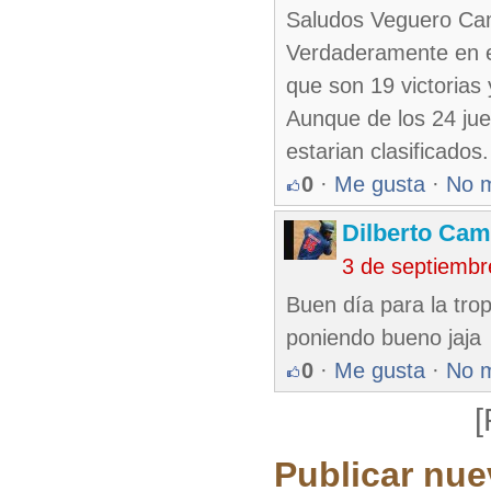
Saludos Veguero Ca
Verdaderamente en es
que son 19 victorias 
Aunque de los 24 ju
estarian clasificados.
0
·
Me gusta
·
No 
Dilberto Ca
3 de septiembr
Buen día para la tro
poniendo bueno jaja
0
·
Me gusta
·
No 
[
Publicar nue