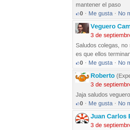
mantener el paso
0
·
Me gusta
·
No 
Veguero Ca
3 de septiembr
Saludos colegas, no 
es que ellos terminan 
0
·
Me gusta
·
No 
Roberto
(Exp
3 de septiembr
Jaja saludos veguero
0
·
Me gusta
·
No 
Juan Carlos 
3 de septiembr