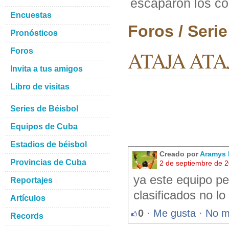
escaparon los c
Encuestas
Foros / Seri
Pronósticos
Foros
ATAJA ATAJA 
Invita a tus amigos
Libro de visitas
Series de Béisbol
Equipos de Cuba
Estadios de béisbol
Creado por
Aramys 
Provincias de Cuba
2 de septiembre de 
ya este equipo pe
Reportajes
clasificados no l
Artículos
0
·
Me gusta
·
No m
Records