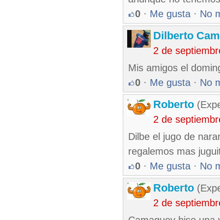
0
·
Me gusta
·
No 
Dilberto Ca
2 de septiembr
Mis amigos el doming
0
·
Me gusta
·
No 
Roberto
(Exp
2 de septiembr
Dilbe el jugo de nara
regalemos mas juguit
0
·
Me gusta
·
No 
Roberto
(Exp
2 de septiembr