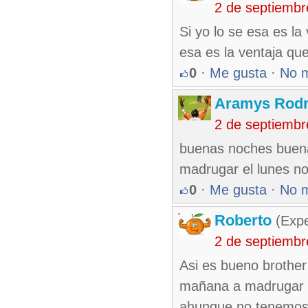
2 de septiembr
Si yo lo se esa es l
esa es la ventaja q
0
·
Me gusta
·
No 
Aramys Rodr
2 de septiembr
buenas noches buena
madrugar el lunes no
0
·
Me gusta
·
No 
Roberto
(Exp
2 de septiembr
Asi es bueno brother
mañana a madrugar t
ahunque no tenemos p