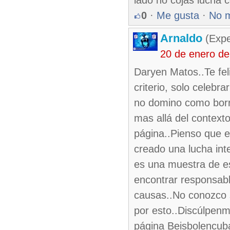
lado no cojas lucha c
0
·
Me gusta
·
No 
Arnaldo
(Expe
20 de enero d
Daryen Matos..Te felic
criterio, solo celebra
no domino como borr
mas allá del context
página..Pienso que e
creado una lucha inte
es una muestra de es
encontrar responsable
causas..No conozco s
por esto..Discúlpenm
página Beisbolencub