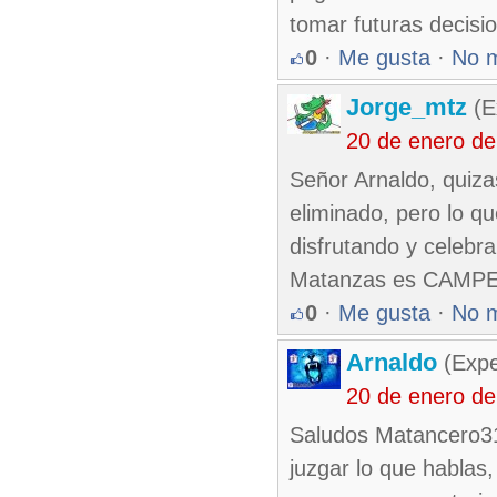
tomar futuras decisi
0
·
Me gusta
·
No 
Jorge_mtz
(E
20 de enero d
Señor Arnaldo, quiza
eliminado, pero lo q
disfrutando y celebra
Matanzas es CAMP
0
·
Me gusta
·
No 
Arnaldo
(Expe
20 de enero d
Saludos Matancero31.
juzgar lo que hablas,