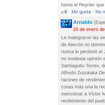
hasta el Reynier que
0
·
Me gusta
·
No 
Arnaldo
(Expe
20 de enero d
Le malograron las ve
de Alarcón no domino
nunca le perdonó el 
mi modesta opinión al
Santiaguito Torres, 
Alfredo Zuzukaka Des
razones de rendimie
cosas más una la rect
mencionar a Víctor M
recibimiento del pue