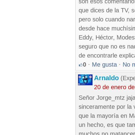
son esos comentarios
que dices de la TV, s
pero solo cuando nar
desde hace muchísim
Eddy, Héctor, Modes
seguro que no es nad
de encontrarle expli
0
·
Me gusta
·
No 
Arnaldo
(Expe
20 de enero d
Señor Jorge_mtz jaja
sinceramente por la 
que la mayoría en Ma
un hecho, es que ta
muchos no matancero