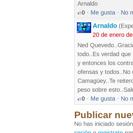
Arnaldo
0
·
Me gusta
·
No 
Arnaldo
(Expe
20 de enero d
Ned Quevedo..Gracia
todo..Es verdad que p
y entonces los contr
ofensas y todos..No 
Camagüey..Te reitero
peso sobre esto..Sal
0
·
Me gusta
·
No 
Publicar nue
No has iniciado sesió
sesión
o
registrate
par