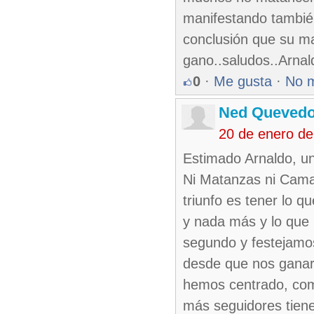
manifestando también
conclusión que su ma
gano..saludos..Arnal
0
·
Me gusta
·
No 
Ned Queved
20 de enero d
Estimado Arnaldo, un
Ni Matanzas ni Cama
triunfo es tener lo q
y nada más y lo que 
segundo y festejamos
desde que nos ganaro
hemos centrado, comp
más seguidores tiene