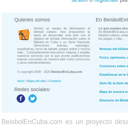
Quienes somos
En BeisbolE
Somos un equipo de aficionados al
Lo que puedes enco
béisbol cubano. Nos propusimos la
En BeisbolEnCuba.co
tarea de desarrollar esta web con el
béisbol cubano, estad
objetivo de brindar información sobre el
los juegos y más...
Béisbol en Cuba y su Serie Nacional.
Ofrecemos noticias, reportajes,
estadísticas, foros de debate, juegos online y mucho
Noticias del béisb
más... Constantemente buscamos mejorar y ampliar
nuestros servicios por lo que pronto publicaremos
Foros, opiniones, 
nuevas secciones en nuestra web como concursos
y otros entretenimientos.
Concursos sobre e
© copyright 2009 - 2026
BeisbolEnCuba.com
Estadísticas de la 
Inicio
|
Mapa del sitio
|
Contacto
Serie 50, la Serie d
Redes sociales:
Mapa de nuestra 
Directorio de Béi
BeisbolEnCuba.com es un proyecto desarr