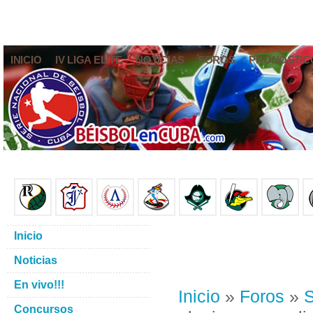
INICIO
IV LIGA ELITE
NOTICIAS
FOROS
PRONÓSTIC
Inicio
Noticias
En vivo!!!
Inicio
»
Foros
»
S
Concursos