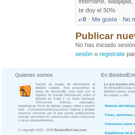
internarte, waajajaa,
te doy el 50%
0
·
Me gusta
·
No 
Publicar nue
No has iniciado sesió
sesión
o
registrate
par
Quienes somos
En BeisbolE
Somos un equipo de aficionados al
Lo que puedes enco
béisbol cubano. Nos propusimos la
En BeisbolEnCuba.co
tarea de desarrollar esta web con el
béisbol cubano, estad
objetivo de brindar información sobre el
los juegos y más...
Béisbol en Cuba y su Serie Nacional.
Ofrecemos noticias, reportajes,
estadísticas, foros de debate, juegos online y mucho
Noticias del béisb
más... Constantemente buscamos mejorar y ampliar
nuestros servicios por lo que pronto publicaremos
Foros, opiniones, 
nuevas secciones en nuestra web como concursos
y otros entretenimientos.
Concursos sobre e
© copyright 2009 - 2026
BeisbolEnCuba.com
Estadísticas de la 