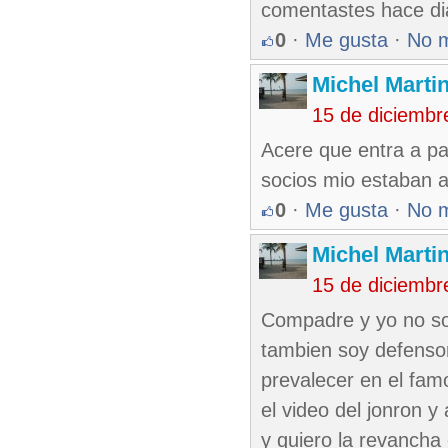
comentastes hace dia
0
·
Me gusta
·
No 
Michel Marti
15 de diciembr
Acere que entra a pa
socios mio estaban a
0
·
Me gusta
·
No 
Michel Marti
15 de diciembr
Compadre y yo no so
tambien soy defensor 
prevalecer en el famo
el video del jonron y
y quiero la revancha 