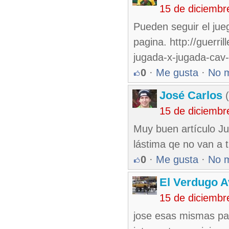
15 de diciembr
Pueden seguir el jue
pagina. http://guerri
jugada-x-jugada-cav-
0
·
Me gusta
·
No 
José Carlos
(
15 de diciembr
Muy buen artículo Ju
lástima qe no van a t
0
·
Me gusta
·
No 
El Verdugo 
15 de diciembr
jose esas mismas pal