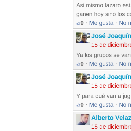
Asi mismo lazaro est
ganen hoy sinó los 
0
·
Me gusta
·
No 
José Joaquí
15 de diciembr
Ya los grupos se van
0
·
Me gusta
·
No 
José Joaquí
15 de diciembr
Y para qué van a ju
0
·
Me gusta
·
No 
Alberto Vela
15 de diciembr