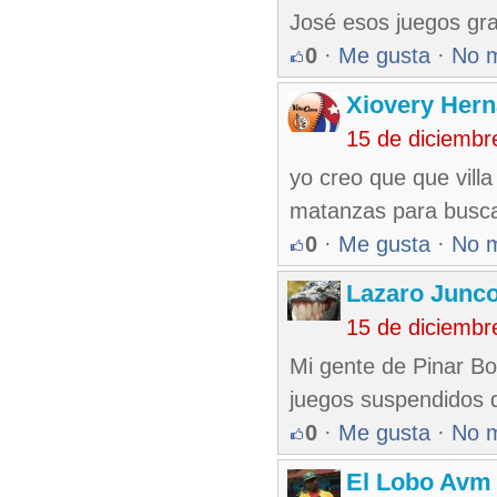
José esos juegos gra
0
·
Me gusta
·
No 
Xiovery Hern
15 de diciembr
yo creo que que villa
matanzas para buscar 
0
·
Me gusta
·
No 
Lazaro Junc
15 de diciembr
Mi gente de Pinar Bo
juegos suspendidos q
0
·
Me gusta
·
No 
El Lobo Avm