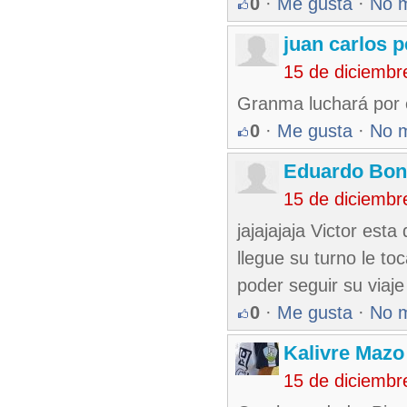
0
·
Me gusta
·
No 
juan carlos 
15 de diciembr
Granma luchará por e
0
·
Me gusta
·
No 
Eduardo Bon
15 de diciembr
jajajajaja Victor est
llegue su turno le t
poder seguir su viaje
0
·
Me gusta
·
No 
Kalivre Maz
15 de diciembr