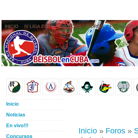
INICIO
IV LIGA ELITE
NOTICIAS
FOROS
PRONÓSTIC
Inicio
Noticias
En vivo!!!
Inicio
»
Foros
»
S
Concursos