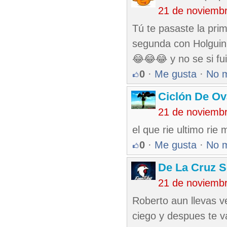
21 de noviemb
Tú te pasaste la pri
segunda con Holguin
😂😂😂 y no se si fui
0
·
Me gusta
·
No 
Ciclón De O
21 de noviemb
el que rie ultimo rie 
0
·
Me gusta
·
No 
De La Cruz S
21 de noviemb
Roberto aun llevas ve
ciego y despues te va