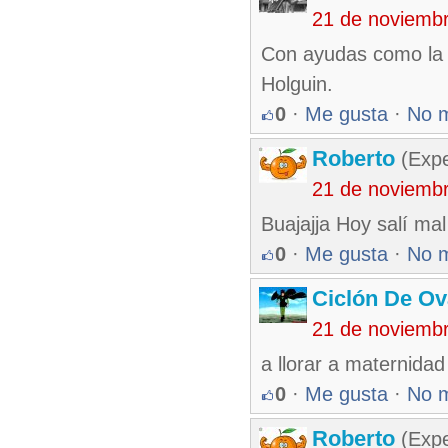
21 de noviemb
Con ayudas como la d
Holguin.
0
·
Me gusta
·
No 
Roberto
(Exp
21 de noviemb
Buajajja Hoy salí ma
0
·
Me gusta
·
No 
Ciclón De O
21 de noviemb
a llorar a maternidad
0
·
Me gusta
·
No 
Roberto
(Exp