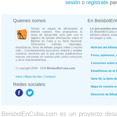
sesión
o
registrate
par
Quienes somos
En BeisbolE
Somos un equipo de aficionados al
Lo que puedes enco
béisbol cubano. Nos propusimos la
En BeisbolEnCuba.co
tarea de desarrollar esta web con el
béisbol cubano, estad
objetivo de brindar información sobre el
los juegos y más...
Béisbol en Cuba y su Serie Nacional.
Ofrecemos noticias, reportajes,
estadísticas, foros de debate, juegos online y mucho
Noticias del béisb
más... Constantemente buscamos mejorar y ampliar
nuestros servicios por lo que pronto publicaremos
Foros, opiniones, 
nuevas secciones en nuestra web como concursos
y otros entretenimientos.
Concursos sobre e
© copyright 2009 - 2026
BeisbolEnCuba.com
Estadísticas de la 
Inicio
|
Mapa del sitio
|
Contacto
Serie 50, la Serie d
Redes sociales:
Mapa de nuestra 
Directorio de Béi
BeisbolEnCuba.com es un proyecto desarr