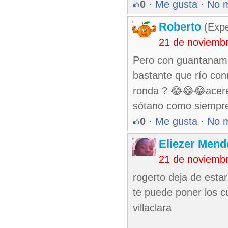
0
·
Me gusta
·
No 
Roberto
(Exp
21 de noviemb
Pero con guantanami
bastante que río co
ronda ? 😂😂😂acere 
sótano como siempre
0
·
Me gusta
·
No 
Eliezer Mend
21 de noviemb
rogerto deja de estar
te puede poner los c
villaclara