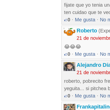
fijate que yo tenia 
ten cuidao que te ve
0
·
Me gusta
·
No 
Roberto
(Exp
21 de noviemb
😂😂😂
0
·
Me gusta
·
No 
Alejandro Dí
21 de noviemb
roberto, pobrecito fr
yeguita... si pitchea
0
·
Me gusta
·
No 
Frankapitali