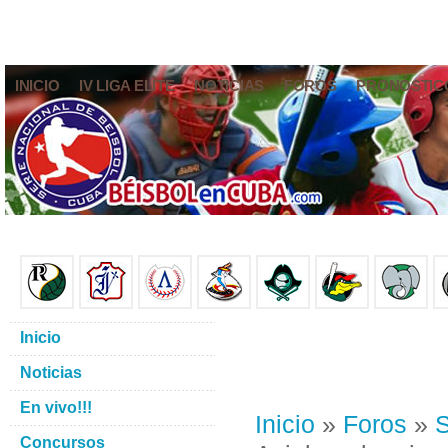
INICIO
IV LIGA ELITE
NOTICIAS
FOROS
PRONÓSTIC
Inicio
Noticias
En vivo!!!
Inicio
»
Foros
»
S
Concursos