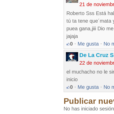
21 de noviemb
Roberto Sss Está hab
tú ta tene que´mata y
puea gana,jiii Dio 
jajaja
0
·
Me gusta
·
No 
De La Cruz S
22 de noviemb
el muchacho no le sir
inicio
0
·
Me gusta
·
No 
Publicar nue
No has iniciado sesió