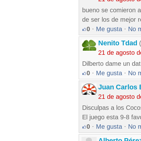
bueno se comieron a 
de ser los de mejor r
0
·
Me gusta
·
No 
Nenito Tdad
(
21 de agosto 
Dilberto dame un da
0
·
Me gusta
·
No 
Juan Carlos 
21 de agosto 
Disculpas a los Cocos
El juego esta 9-8 fav
0
·
Me gusta
·
No 
Alberto Pére