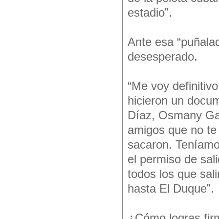
estadio”.
Ante esa “puñalad
desesperado.
“Me voy definitiv
hicieron un docum
Díaz, Osmany Gar
amigos que no te 
sacaron. Teníamo
el permiso de sal
todos los que sa
hasta El Duque”.
¿Cómo logras fir