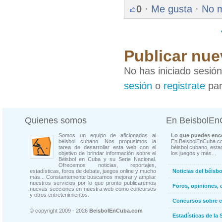
0
·
Me gusta
·
No 
Publicar nue
No has iniciado sesió
sesión
o
registrate
par
Quienes somos
En BeisbolE
Somos un equipo de aficionados al
Lo que puedes enco
béisbol cubano. Nos propusimos la
En BeisbolEnCuba.co
tarea de desarrollar esta web con el
béisbol cubano, estad
objetivo de brindar información sobre el
los juegos y más...
Béisbol en Cuba y su Serie Nacional.
Ofrecemos noticias, reportajes,
estadísticas, foros de debate, juegos online y mucho
Noticias del béisb
más... Constantemente buscamos mejorar y ampliar
nuestros servicios por lo que pronto publicaremos
Foros, opiniones, 
nuevas secciones en nuestra web como concursos
y otros entretenimientos.
Concursos sobre e
© copyright 2009 - 2026
BeisbolEnCuba.com
Estadísticas de la 