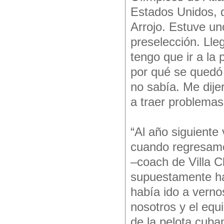
Estados Unidos, 
Arrojo. Estuve uno
preselección. Lle
tengo que ir a la 
por qué se quedó 
no sabía. Me dije
a traer problemas
“Al año siguiente
cuando regresamo
–coach de Villa C
supuestamente ha
había ido a verno
nosotros y el equ
de la pelota cuba