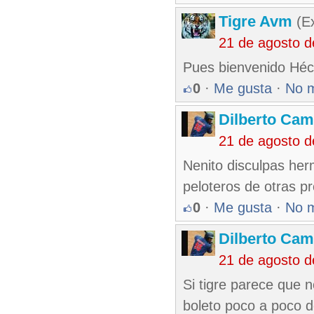
Tigre Avm
(Ex
21 de agosto 
Pues bienvenido Héct
0
·
Me gusta
·
No 
Dilberto Ca
21 de agosto 
Nenito disculpas her
peloteros de otras p
0
·
Me gusta
·
No 
Dilberto Ca
21 de agosto 
Si tigre parece que n
boleto poco a poco d