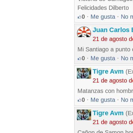
Felicidades Dilberto
0
·
Me gusta
·
No 
Juan Carlos 
21 de agosto 
Mi Santiago a punto 
0
·
Me gusta
·
No 
Tigre Avm
(Ex
21 de agosto 
Matanzas con hombr
0
·
Me gusta
·
No 
Tigre Avm
(Ex
21 de agosto 
Cañon de Samon homb