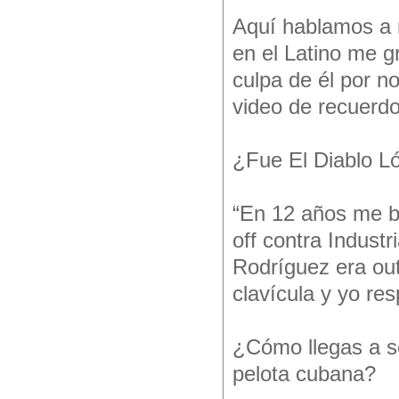
Aquí hablamos a 
en el Latino me g
culpa de él por n
video de recuerdo
¿Fue El Diablo Ló
“En 12 años me bo
off contra Indust
Rodríguez era out
clavícula y yo re
¿Cómo llegas a se
pelota cubana?