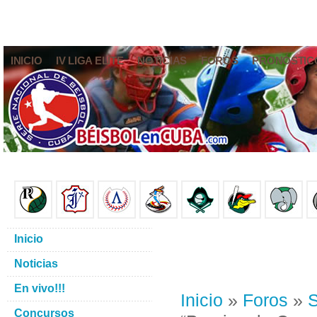
INICIO
IV LIGA ELITE
NOTICIAS
FOROS
PRONÓSTIC
Inicio
Noticias
En vivo!!!
Inicio
»
Foros
»
S
Concursos