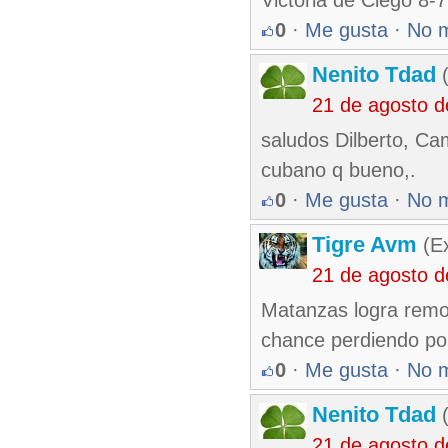
Victoria de Ciego 8-7
0
·
Me gusta
·
No 
Nenito Tdad
(
21 de agosto 
saludos Dilberto, Cam
cubano q bueno,.
0
·
Me gusta
·
No 
Tigre Avm
(Ex
21 de agosto 
Matanzas logra remon
chance perdiendo por
0
·
Me gusta
·
No 
Nenito Tdad
(
21 de agosto 