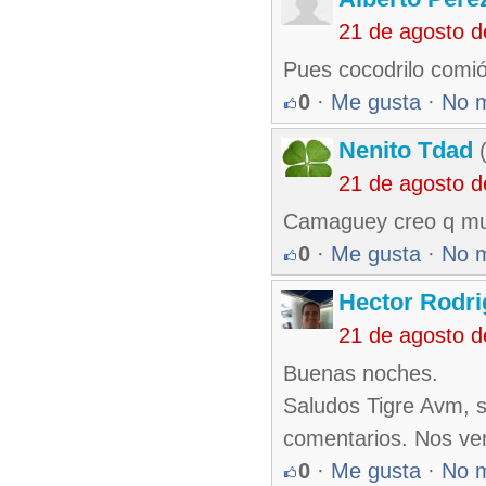
21 de agosto 
Pues cocodrilo comió
0
·
Me gusta
·
No 
Nenito Tdad
(
21 de agosto 
Camaguey creo q mu
0
·
Me gusta
·
No 
Hector Rodri
21 de agosto 
Buenas noches.
Saludos Tigre Avm, s
comentarios. Nos v
0
·
Me gusta
·
No 