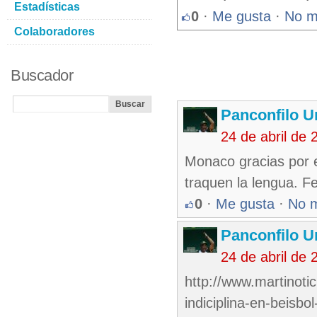
Estadísticas
0
·
Me gusta
·
No m
Colaboradores
Buscador
Panconfilo U
24 de abril de
Monaco gracias por e
traquen la lengua. F
0
·
Me gusta
·
No 
Panconfilo U
24 de abril de
http://www.martinoti
indiciplina-en-beisb