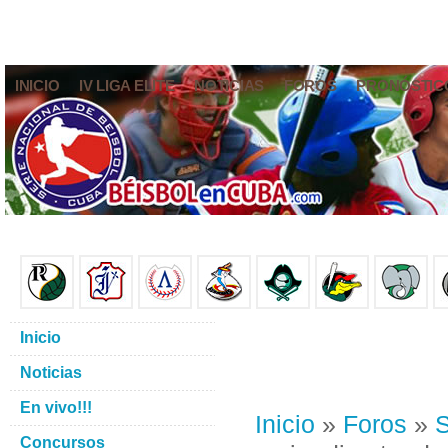
INICIO
IV LIGA ELITE
NOTICIAS
FOROS
PRONÓSTIC
Inicio
Noticias
En vivo!!!
Inicio
»
Foros
»
S
Concursos