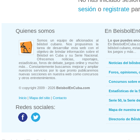
sesión
o
registrate
par
Quienes somos
En BeisbolE
Somos un equipo de aficionados al
Lo que puedes enco
béisbol cubano. Nos propusimos la
En BeisbolEnCuba.co
tarea de desarrollar esta web con el
béisbol cubano, estad
objetivo de brindar información sobre el
los juegos y más...
Béisbol en Cuba y su Serie Nacional.
Ofrecemos noticias, reportajes,
estadísticas, foros de debate, juegos online y mucho
Noticias del béisb
más... Constantemente buscamos mejorar y ampliar
nuestros servicios por lo que pronto publicaremos
Foros, opiniones, 
nuevas secciones en nuestra web como concursos
y otros entretenimientos.
Concursos sobre e
© copyright 2009 - 2026
BeisbolEnCuba.com
Estadísticas de la 
Inicio
|
Mapa del sitio
|
Contacto
Serie 50, la Serie d
Redes sociales:
Mapa de nuestra 
Directorio de Béi