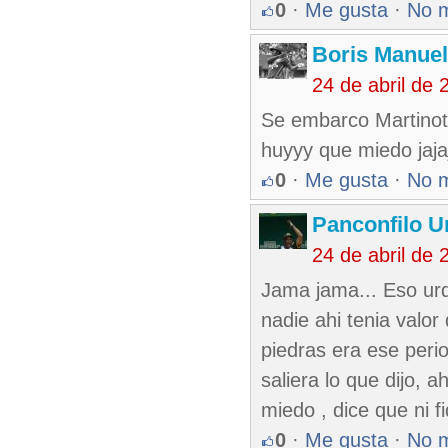
0
·
Me gusta
·
No 
Boris Manue
24 de abril de
Se embarco Martinot
huyyy que miedo jaja
0
·
Me gusta
·
No 
Panconfilo U
24 de abril de
Jama jama... Eso urqu
nadie ahi tenia valor
piedras era ese peri
saliera lo que dijo, a
miedo , dice que ni f
0
·
Me gusta
·
No 