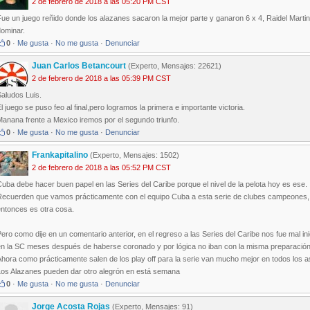
2 de febrero de 2018 a las 05:20 PM CST
ue un juego reñido donde los alazanes sacaron la mejor parte y ganaron 6 x 4, Raidel Marti
dominar.
0
·
Me gusta
·
No me gusta
·
Denunciar
Juan Carlos Betancourt
(Experto, Mensajes: 22621)
2 de febrero de 2018 a las 05:39 PM CST
aludos Luis.
l juego se puso feo al final,pero logramos la primera e importante victoria.
anana frente a Mexico iremos por el segundo triunfo.
0
·
Me gusta
·
No me gusta
·
Denunciar
Frankapitalino
(Experto, Mensajes: 1502)
2 de febrero de 2018 a las 05:52 PM CST
uba debe hacer buen papel en las Series del Caribe porque el nivel de la pelota hoy es ese.
Recuerden que vamos prácticamente con el equipo Cuba a esta serie de clubes campeones, 
entonces es otra cosa.
ero como dije en un comentario anterior, en el regreso a las Series del Caribe nos fue mal 
n la SC meses después de haberse coronado y por lógica no iban con la misma preparación, 
hora como prácticamente salen de los play off para la serie van mucho mejor en todos los 
Los Alazanes pueden dar otro alegrón en está semana
0
·
Me gusta
·
No me gusta
·
Denunciar
Jorge Acosta Rojas
(Experto, Mensajes: 91)