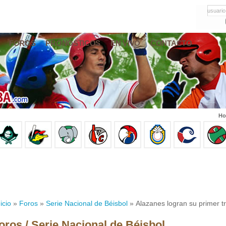
usuario
FOROS
PRONÓSTICOS
EN VIVO
CONTACTO
Ho
icio
»
Foros
»
Serie Nacional de Béisbol
» Alazanes logran su primer tr
oros / Serie Nacional de Béisbol