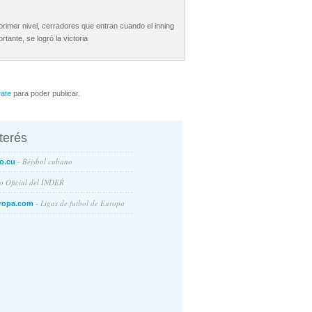
primer nivel, cerradores que entran cuando el inning
tante, se logró la victoria
rate
para poder publicar.
nterés
- Béisbol cubano
o.cu
io Oficial del INDER
- Ligas de futbol de Europa
ropa.com