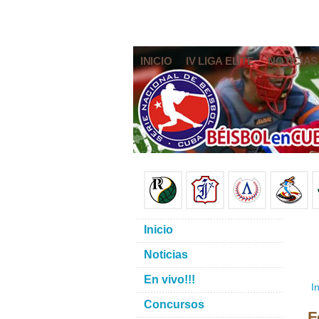
INICIO
IV LIGA ELITE
NOTICIAS
Inicio
Noticias
En vivo!!!
In
Concursos
F