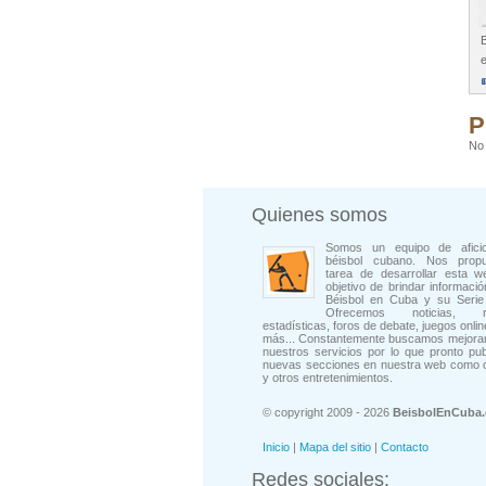
B
e
P
No 
Quienes somos
Somos un equipo de afici
béisbol cubano. Nos prop
tarea de desarrollar esta w
objetivo de brindar informació
Béisbol en Cuba y su Serie 
Ofrecemos noticias, rep
estadísticas, foros de debate, juegos onli
más... Constantemente buscamos mejorar
nuestros servicios por lo que pronto pu
nuevas secciones en nuestra web como 
y otros entretenimientos.
© copyright 2009 - 2026
BeisbolEnCuba
Inicio
|
Mapa del sitio
|
Contacto
Redes sociales: