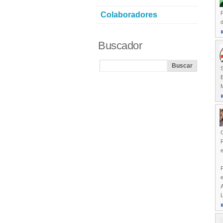
F
Colaboradores
Buscador
S
E
M
C
P
e
A