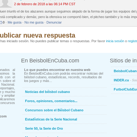
2 de febrero de 2018 a las 06:14 PM CST
uen triunfo el de los alazanes aunque seguimos alejado de la forma de jugar los equipos del 
stá complicado y demás; pero la ofensiva se comportó bien, el pitcheo también y lo más impor
0
·
Me gusta
·
No me gusta
·
Denunciar
ublicar nueva respuesta
has iniciado sesión. No puedes publicar temas o respuestas. Por favor
inicia sesión
o
regist
En BeisbolEnCuba.com
Sitios de i
onados al
Lo que puedes encontrar en nuestra web
BeisbolCuban
usimos la
En BeisbolEnCuba.com podrás encontrar noticias del
eb con el
béisbol cubano, estadísticas, records, resultados de
- Sit
INDER.cu
n sobre el
los juegos y más...
Nacional.
ortajes,
FutbolClubEu
ne y mucho
Noticias del béisbol cubano
 y ampliar
blicaremos
Foros, opiniones, comentarios...
concursos
Concursos sobre el Béisbol Cubano
.com
Estadísticas de la Serie Nacional
Serie 50, la Serie de Oro