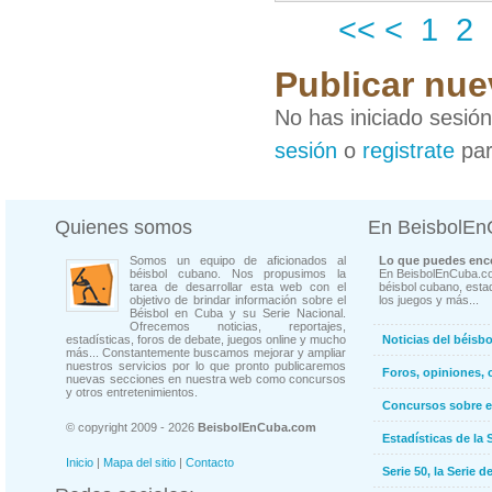
<<
<
1
2
Publicar nue
No has iniciado sesió
sesión
o
registrate
par
Quienes somos
En BeisbolE
Somos un equipo de aficionados al
Lo que puedes enco
béisbol cubano. Nos propusimos la
En BeisbolEnCuba.co
tarea de desarrollar esta web con el
béisbol cubano, estad
objetivo de brindar información sobre el
los juegos y más...
Béisbol en Cuba y su Serie Nacional.
Ofrecemos noticias, reportajes,
estadísticas, foros de debate, juegos online y mucho
Noticias del béisb
más... Constantemente buscamos mejorar y ampliar
nuestros servicios por lo que pronto publicaremos
Foros, opiniones, 
nuevas secciones en nuestra web como concursos
y otros entretenimientos.
Concursos sobre e
© copyright 2009 - 2026
BeisbolEnCuba.com
Estadísticas de la 
Inicio
|
Mapa del sitio
|
Contacto
Serie 50, la Serie d