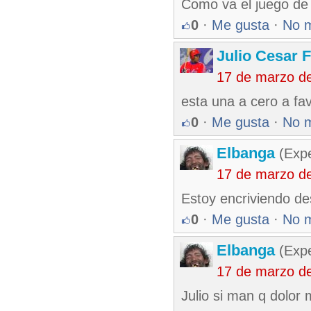
Como va el juego de
0
·
Me gusta
·
No 
Julio Cesar 
17 de marzo d
esta una a cero a fa
0
·
Me gusta
·
No 
Elbanga
(Expe
17 de marzo d
Estoy encriviendo des
0
·
Me gusta
·
No 
Elbanga
(Expe
17 de marzo d
Julio si man q dolor