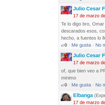
Julio Cesar 
17 de marzo d
Te lo digo bro, Omar
descarados esos, cos
hecho, a fuentes lo 
0
·
Me gusta
·
No 
Julio Cesar 
17 de marzo d
of, que bien veo a P
minimo
0
·
Me gusta
·
No 
Elbanga
(Expe
17 de marzo d