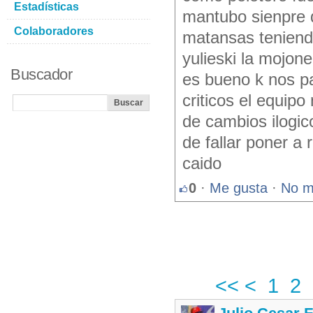
Estadísticas
mantubo sienpre d
Colaboradores
matansas teniend
yulieski la mojon
Buscador
es bueno k nos p
criticos el equipo
de cambios ilogic
de fallar poner a 
caido
0
·
Me gusta
·
No m
<<
<
1
2