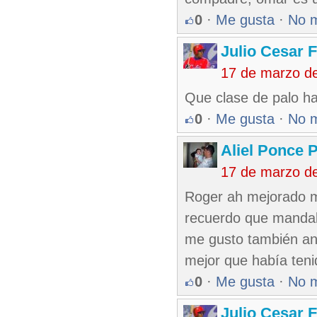
0
·
Me gusta
·
No 
Julio Cesar 
17 de marzo d
Que clase de palo h
0
·
Me gusta
·
No 
Aliel Ponce 
17 de marzo d
Roger ah mejorado 
recuerdo que mandab
me gusto también ang
mejor que había ten
0
·
Me gusta
·
No 
Julio Cesar 