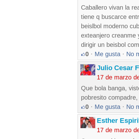
Caballero vivan la re
tiene q buscarce entr
beislbol moderno cuba
exteanjero creanme y
dirigir un beisbol c
0
·
Me gusta
·
No 
Julio Cesar 
17 de marzo d
Que bola banga, vis
pobresito compadre,
0
·
Me gusta
·
No 
Esther Espir
17 de marzo d