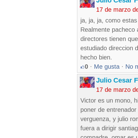
Julio Cesar 
17 de marzo d
ja, ja, ja, como estas
Realmente pacheco a 
directores tienen qu
estudiado direccion
hecho bien.
0
·
Me gusta
·
No 
Julio Cesar 
17 de marzo d
Victor es un mono, 
poner de entrenador 
verguenza, y julio r
fuera a dirigir santia
compadre, omar es u