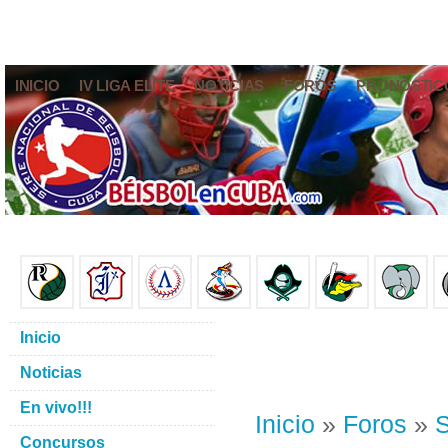
INICIO
IV LIGA ELITE
NOTICIAS
FOROS
PRONÓSTIC
Inicio
Noticias
En vivo!!!
Inicio
»
Foros
»
S
Concursos