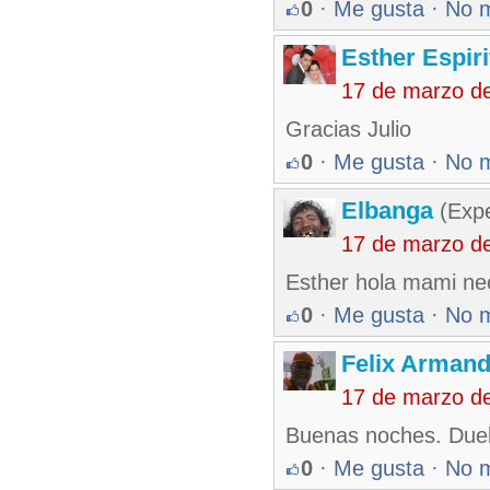
0
·
Me gusta
·
No 
Esther Espir
17 de marzo d
Gracias Julio
0
·
Me gusta
·
No 
Elbanga
(Expe
17 de marzo d
Esther hola mami ne
0
·
Me gusta
·
No 
Felix Armand
17 de marzo d
Buenas noches. Duel
0
·
Me gusta
·
No 