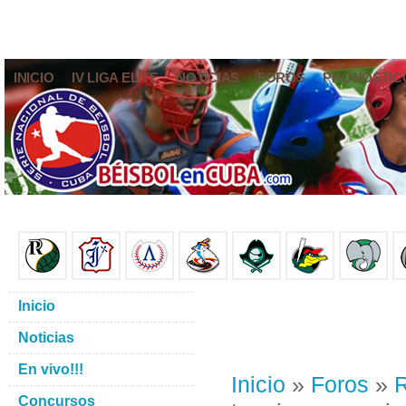
INICIO
IV LIGA ELITE
NOTICIAS
FOROS
PRONÓSTIC
Inicio
Noticias
En vivo!!!
Inicio
»
Foros
»
R
Concursos