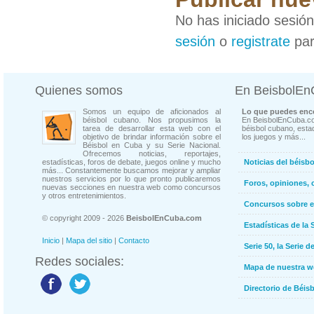
No has iniciado sesió
sesión
o
registrate
par
Quienes somos
En BeisbolE
Somos un equipo de aficionados al
Lo que puedes enco
béisbol cubano. Nos propusimos la
En BeisbolEnCuba.co
tarea de desarrollar esta web con el
béisbol cubano, estad
objetivo de brindar información sobre el
los juegos y más...
Béisbol en Cuba y su Serie Nacional.
Ofrecemos noticias, reportajes,
estadísticas, foros de debate, juegos online y mucho
Noticias del béisb
más... Constantemente buscamos mejorar y ampliar
nuestros servicios por lo que pronto publicaremos
Foros, opiniones, 
nuevas secciones en nuestra web como concursos
y otros entretenimientos.
Concursos sobre e
© copyright 2009 - 2026
BeisbolEnCuba.com
Estadísticas de la 
Inicio
|
Mapa del sitio
|
Contacto
Serie 50, la Serie d
Redes sociales:
Mapa de nuestra 
Directorio de Béi