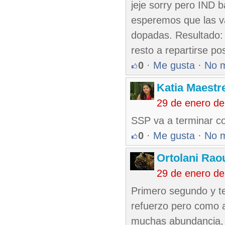
jeje sorry pero IND 
esperemos que las va
dopadas. Resultado:
resto a repartirse pos
0
·
Me gusta
·
No 
Katia Maestr
29 de enero d
SSP va a terminar c
0
·
Me gusta
·
No 
Ortolani Rao
29 de enero d
Primero segundo y te
refuerzo pero como a
muchas abundancia,