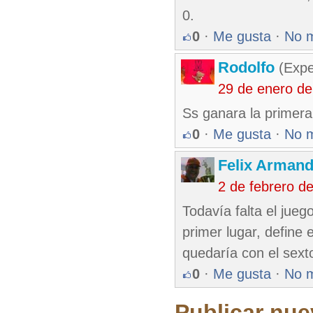
0.
0
·
Me gusta
·
No 
Rodolfo
(Expe
29 de enero d
Ss ganara la primera
0
·
Me gusta
·
No 
Felix Armand
2 de febrero d
Todavía falta el juego
primer lugar, define 
quedaría con el sexto
0
·
Me gusta
·
No 
Publicar nue