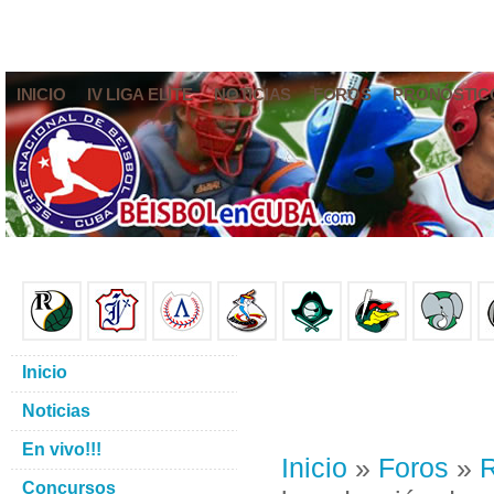
INICIO
IV LIGA ELITE
NOTICIAS
FOROS
PRONÓSTIC
Inicio
Noticias
En vivo!!!
Inicio
»
Foros
»
R
Concursos