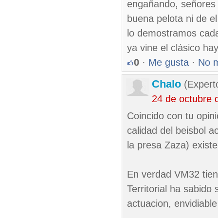
engañando, señores 
buena pelota ni de e
lo demostramos cada 
ya vine el clásico h
0
·
Me gusta
·
No 
Chalo
(Expert
24 de octubre 
Coincido con tu opin
calidad del beisbol 
la presa Zaza) exist
En verdad VM32 tiene
Territorial ha sabido
actuacion, envidiable