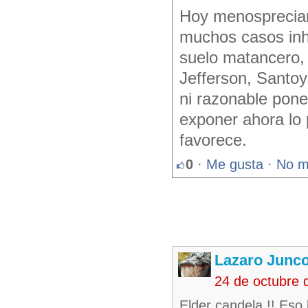
Hoy menosprecian 
muchos casos inha
suelo matancero, 
Jefferson, Santoy
ni razonable pone
exponer ahora lo 
favorece.
0
·
Me gusta
·
No m
Lazaro Junc
24 de octubre 
Elder candela !! Eso 