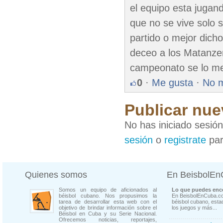
el equipo esta jugan
que no se vive solo s
partido o mejor dicho
deceo a los Matanze
campeonato se lo me
0
·
Me gusta
·
No 
Publicar nue
No has iniciado sesió
sesión
o
registrate
par
Quienes somos
En BeisbolE
Somos un equipo de aficionados al
Lo que puedes enco
béisbol cubano. Nos propusimos la
En BeisbolEnCuba.co
tarea de desarrollar esta web con el
béisbol cubano, estad
objetivo de brindar información sobre el
los juegos y más...
Béisbol en Cuba y su Serie Nacional.
Ofrecemos noticias, reportajes,