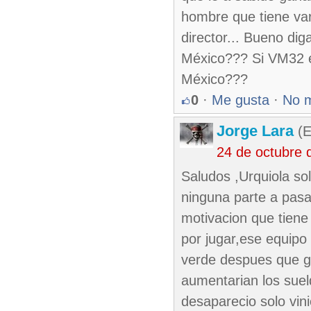
hombre que tiene va
director... Bueno di
México??? Si VM32 e
México???
0
·
Me gusta
·
No 
Jorge Lara
(E
24 de octubre 
Saludos ,Urquiola so
ninguna parte a pasad
motivacion que tiene
por jugar,ese equipo
verde despues que g
aumentarian los sueld
desaparecio solo vin