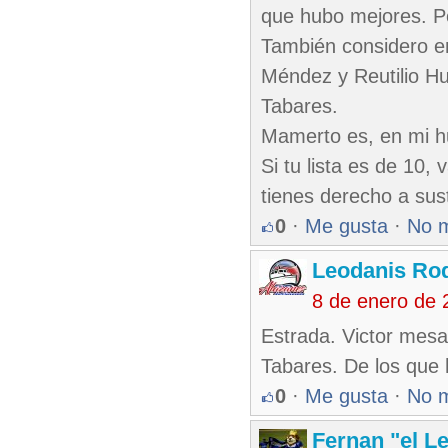
que hubo mejores. Po
También considero en
Méndez y Reutilio Hu
Tabares.
Mamerto es, en mi hum
Si tu lista es de 10,
tienes derecho a sust
0
·
Me gusta
·
No 
Leodanis Rod
8 de enero de 
Estrada. Victor mesa
Tabares. De los que h
0
·
Me gusta
·
No 
Fernan "el L