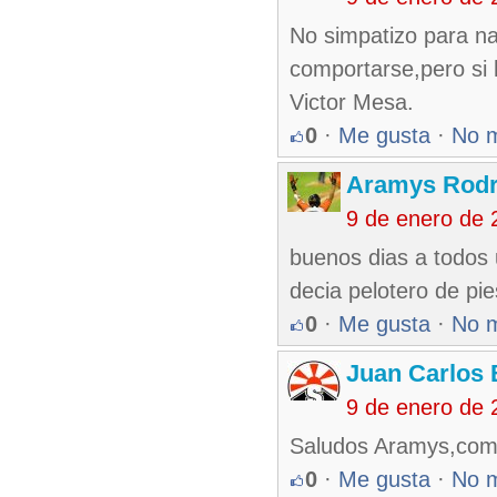
No simpatizo para na
comportarse,pero si h
Victor Mesa.
0
·
Me gusta
·
No 
Aramys Rodr
9 de enero de 
buenos dias a todos
decia pelotero de pi
0
·
Me gusta
·
No 
Juan Carlos 
9 de enero de 
Saludos Aramys,com
0
·
Me gusta
·
No 