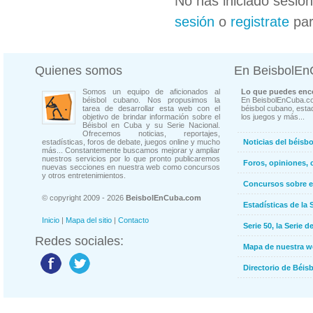
No has iniciado sesió
sesión
o
registrate
par
Quienes somos
En BeisbolE
Somos un equipo de aficionados al
Lo que puedes enco
béisbol cubano. Nos propusimos la
En BeisbolEnCuba.co
tarea de desarrollar esta web con el
béisbol cubano, estad
objetivo de brindar información sobre el
los juegos y más...
Béisbol en Cuba y su Serie Nacional.
Ofrecemos noticias, reportajes,
estadísticas, foros de debate, juegos online y mucho
Noticias del béisb
más... Constantemente buscamos mejorar y ampliar
nuestros servicios por lo que pronto publicaremos
Foros, opiniones, 
nuevas secciones en nuestra web como concursos
y otros entretenimientos.
Concursos sobre e
© copyright 2009 - 2026
BeisbolEnCuba.com
Estadísticas de la 
Inicio
|
Mapa del sitio
|
Contacto
Serie 50, la Serie d
Redes sociales:
Mapa de nuestra 
Directorio de Béi