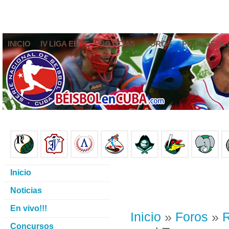
INICIO
IV LIGA ELITE
NOTICIAS
FOROS
PRONÓSTIC
Inicio
Noticias
En vivo!!!
Inicio
»
Foros
»
R
Concursos