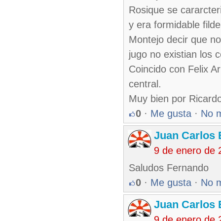
Rosique se cararcter
y era formidable fild
Montejo decir que no
jugo no existian los 
Coincido con Felix A
central.
Muy bien por Ricardo 
0
·
Me gusta
·
No 
Juan Carlos 
9 de enero de 
Saludos Fernando
0
·
Me gusta
·
No 
Juan Carlos 
9 de enero de 