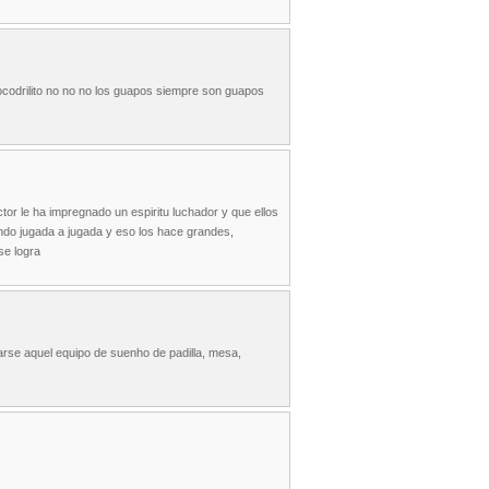
cocodrilito no no no los guapos siempre son guapos
tor le ha impregnado un espiritu luchador y que ellos
ndo jugada a jugada y eso los hace grandes,
se logra
marse aquel equipo de suenho de padilla, mesa,