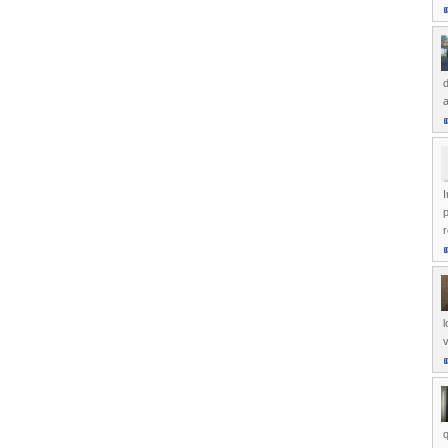
d
I
r
l