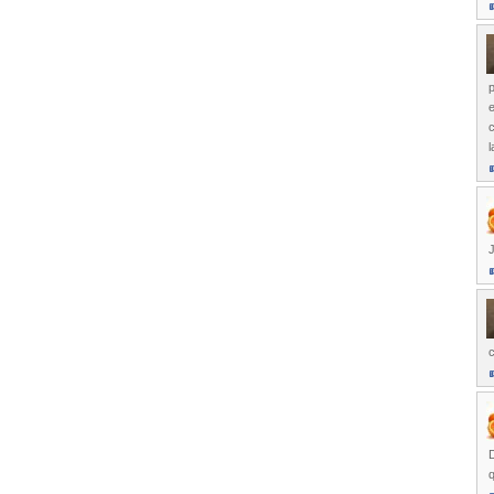
p
e
c
l
J
q