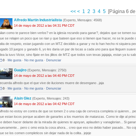
<<
<
1
2
3
4
5
[Página 6 de
Alfredo Martin Industrialista
(Experto, Mensajes: 4568)
14 de mayo de 2012 a las 04:31 PM CDT
lian como te parece bien verlos? en la iglesia rezando para ganar?, dejalos que se tomen su 
ue se relajen un poco que se rian y que bateen que eso si tienen que hacer, no se le puede 
falta de respeto, estan jugando con un MTZ decidido a ganar y no lo han hecho ni siquiera
jugado 10 juegos y ganado 6, yo les daria un par de locas a cada uno para que lleguen sua
dea la tuvo Victor, sino fijate en los jilitos de MTZ que todos son texas jajajaja, estan ya tu sa
0
·
Me gusta
·
No me gusta
·
Denunciar
Guajiro
(Experto, Mensajes: 2750)
14 de mayo de 2012 a las 04:40 PM CDT
ecuerda alfredo que el que vive de iluciones muere de desengano ..jaja
0
·
Me gusta
·
No me gusta
·
Denunciar
Alain Glez
(Experto, Mensajes: 243)
14 de mayo de 2012 a las 04:42 PM CDT
lfredo no estoy en contra de que se tomen 2 o una caja de cerveza completa si quieren... pe
ue estan locos porque acaben de ganarles a los muertos de matanzas. Como te dije al princi
e deben hacer delante de la mirada de quienes te apoyan, aplauden y vanaglorian... Si ganan 
uevamente... pero c omo esta la cosa ahora... creo que eso no debio haber pasado... No coj
ue se los comen completicos sin dejar nada de la colita.. jejeje