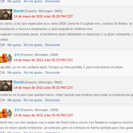
0
·
Me gusta
·
No me gusta
·
Denunciar
David
(Experto, Mensajes: 9682)
14 de mayo de 2012 a las 05:20 PM CDT
or cierto, a los que especulan aca. anho 2006: seria de 5 a ganar tres, cuartos de finales: l
ntusiasmo y fuerza e inspiracion, y acto seguido le metimos tres.
ualquier cosa puede pasar. si perdemos pues felicidades a matanzas y su gran campanha, si 
a final.
0
·
Me gusta
·
No me gusta
·
Denunciar
-(=)
(Experto, Mensajes: 2568)
14 de mayo de 2012 a las 05:23 PM CDT
aja Aliel ,yo no me confiaria tanto. Porque ya Han perdido 2 ,pero esta bueno el chiste.
0
·
Me gusta
·
No me gusta
·
Denunciar
David
(Experto, Mensajes: 9682)
14 de mayo de 2012 a las 05:32 PM CDT
confiarse es lo peor que pueden hacer. mejor pensar que tendran que sudar la camiseta pa g
0
·
Me gusta
·
No me gusta
·
Denunciar
-(=)
(Experto, Mensajes: 2568)
14 de mayo de 2012 a las 05:36 PM CDT
David hoy Los dos equipos van a tratar de Darlo todo,a veces Los fanaticos exigimos much
ue no esten dando el Maximo ,al contrario ,pero el contrario es fuerte tambien,pero hoy gan