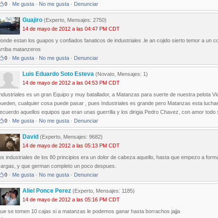
0
·
Me gusta
·
No me gusta
·
Denunciar
Guajiro
(Experto, Mensajes: 2750)
14 de mayo de 2012 a las 04:47 PM CDT
onde estan los guapos y confiados fanaticos de industriales .le an cojido sierto temor a un 
arriba matanzeros
0
·
Me gusta
·
No me gusta
·
Denunciar
Luis Eduardo Soto Esteva
(Novato, Mensajes: 1)
14 de mayo de 2012 a las 04:53 PM CDT
ndustriales es un gran Equipo y muy batallador, a Matanzas para suerte de nuestra pelota Vic
pueden, cualquier cosa puede pasar , pues Industriales es grande pero Matanzas esta lucha
ecuerdo aquellos equipos que eran unas guerrilla y los dirigia Pedro Chavez, con amor todo 
0
·
Me gusta
·
No me gusta
·
Denunciar
David
(Experto, Mensajes: 9682)
14 de mayo de 2012 a las 05:13 PM CDT
os industriales de los 80 principios era un dolor de cabeza aquello, hasta que empezo a for
vargas, y que german completo un poco despues.
0
·
Me gusta
·
No me gusta
·
Denunciar
Aliel Ponce Perez
(Experto, Mensajes: 1185)
14 de mayo de 2012 a las 05:16 PM CDT
que se tomen 10 cajas si a matanzas le podemos ganar hasta borrachos jajja