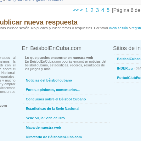
0
·
Me gusta
·
No me gusta
·
Denunciar
<<
<
1
2
3
4
5
[Página 6 de
ublicar nueva respuesta
has iniciado sesión. No puedes publicar temas o respuestas. Por favor
inicia sesión
o
regist
En BeisbolEnCuba.com
Sitios de i
onados al
Lo que puedes encontrar en nuestra web
BeisbolCuban
usimos la
En BeisbolEnCuba.com podrás encontrar noticias del
eb con el
béisbol cubano, estadísticas, records, resultados de
- Sit
INDER.cu
n sobre el
los juegos y más...
Nacional.
ortajes,
FutbolClubEu
ne y mucho
Noticias del béisbol cubano
 y ampliar
blicaremos
Foros, opiniones, comentarios...
concursos
Concursos sobre el Béisbol Cubano
.com
Estadísticas de la Serie Nacional
Serie 50, la Serie de Oro
Mapa de nuestra web
Directorio de BéisbolenCuba.com