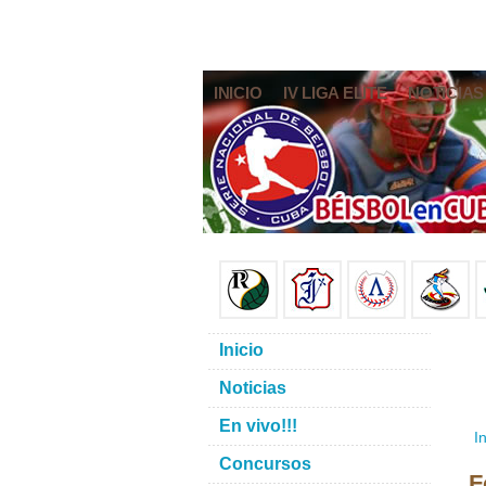
INICIO
IV LIGA ELITE
NOTICIAS
Inicio
Noticias
En vivo!!!
In
Concursos
F