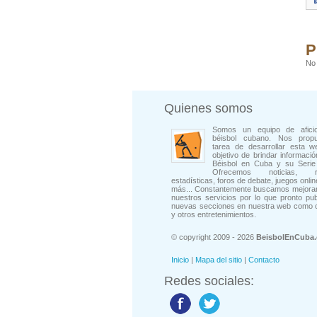
P
No 
Quienes somos
Somos un equipo de afici
béisbol cubano. Nos prop
tarea de desarrollar esta w
objetivo de brindar informació
Béisbol en Cuba y su Serie 
Ofrecemos noticias, rep
estadísticas, foros de debate, juegos onli
más... Constantemente buscamos mejorar
nuestros servicios por lo que pronto pu
nuevas secciones en nuestra web como 
y otros entretenimientos.
© copyright 2009 - 2026
BeisbolEnCuba
Inicio
|
Mapa del sitio
|
Contacto
Redes sociales: