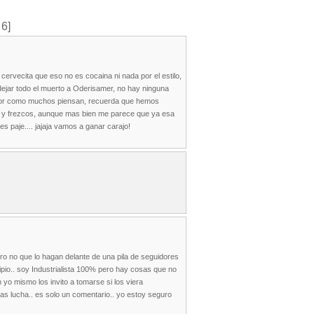
 6]
cervecita que eso no es cocaina ni nada por el estilo,
dejar todo el muerto a Oderisamer, no hay ninguna
 peor como muchos piensan, recuerda que hemos
ve y frezcos, aunque mas bien me parece que ya esa
bes paje.... jajaja vamos a ganar carajo!
ro no que lo hagan delante de una pila de seguidores
pio.. soy Industrialista 100% pero hay cosas que no
yo mismo los invito a tomarse si los viera
as lucha.. es solo un comentario.. yo estoy seguro