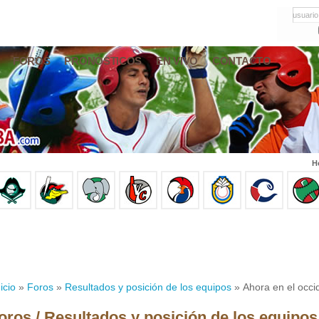
usuario
FOROS
PRONÓSTICOS
EN VIVO
CONTACTO
H
icio
»
Foros
»
Resultados y posición de los equipos
» Ahora en el occi
oros / Resultados y posición de los equipos