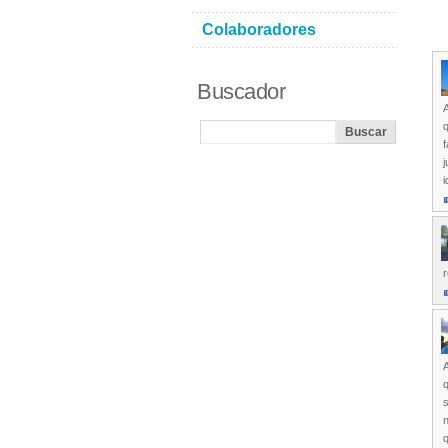
Colaboradores
Buscador
A
q
i
r
A
q
s
n
q