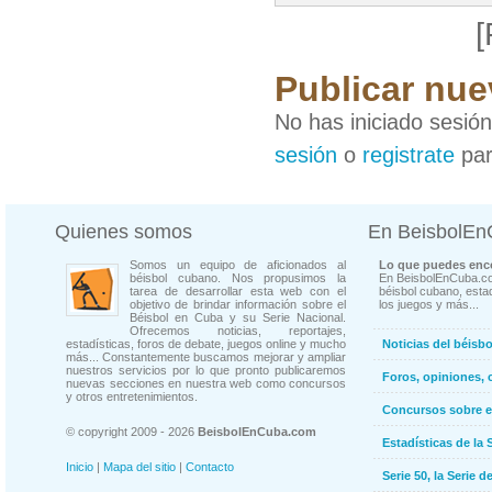
[
Publicar nue
No has iniciado sesió
sesión
o
registrate
par
Quienes somos
En BeisbolE
Somos un equipo de aficionados al
Lo que puedes enco
béisbol cubano. Nos propusimos la
En BeisbolEnCuba.co
tarea de desarrollar esta web con el
béisbol cubano, estad
objetivo de brindar información sobre el
los juegos y más...
Béisbol en Cuba y su Serie Nacional.
Ofrecemos noticias, reportajes,
estadísticas, foros de debate, juegos online y mucho
Noticias del béisb
más... Constantemente buscamos mejorar y ampliar
nuestros servicios por lo que pronto publicaremos
Foros, opiniones, 
nuevas secciones en nuestra web como concursos
y otros entretenimientos.
Concursos sobre e
© copyright 2009 - 2026
BeisbolEnCuba.com
Estadísticas de la 
Inicio
|
Mapa del sitio
|
Contacto
Serie 50, la Serie d