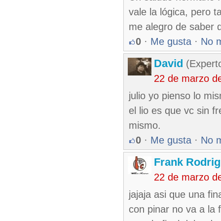
vale la lógica, pero
me alegro de saber d
0
·
Me gusta
·
No 
David
(Expert
22 de marzo d
julio yo pienso lo m
el lio es que vc sin 
mismo.
0
·
Me gusta
·
No 
Frank Rodri
22 de marzo d
jajaja asi que una fi
con pinar no va a la 