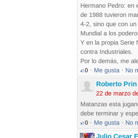
Hermano Pedro: en el
de 1988 tuvieron mar
4-2, sino que con un
Mundial a los poder
Y en la propia Serie 
contra Industriales.
Por lo demás, me al
0
·
Me gusta
·
No 
Roberto Prin
22 de marzo d
Matanzas esta jugand
debe terminar y e
0
·
Me gusta
·
No 
Julio Cesar 