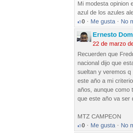
Mi modesta opinion 
azul de los azules ale
0
·
Me gusta
·
No 
Ernesto Dom
22 de marzo d
Recuerden que Freddy 
nacional dijo que es
sueltan y veremos q
este año a mi criteri
años, aunque como t
que este año va ser d
MTZ CAMPEON
0
·
Me gusta
·
No 