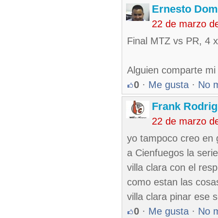
Ernesto Dom
22 de marzo d
Final MTZ vs PR, 4 
Alguien comparte mi 
0
·
Me gusta
·
No 
Frank Rodri
22 de marzo d
yo tampoco creo en 
a Cienfuegos la seri
villa clara con el re
como estan las cosas
villa clara pinar ese 
0
·
Me gusta
·
No 