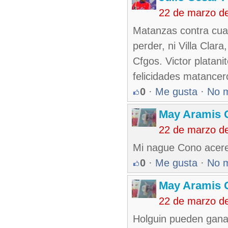
22 de marzo d
Matanzas contra cualq
perder, ni Villa Clara
Cfgos. Victor platan
felicidades matancero
0
·
Me gusta
·
No 
May Aramis 
22 de marzo d
Mi nague Cono acere 
0
·
Me gusta
·
No 
May Aramis 
22 de marzo d
Holguin pueden ganarl