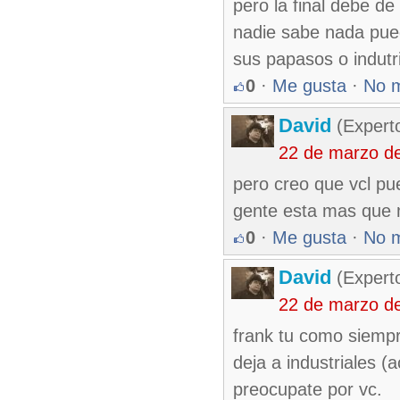
pero la final debe d
nadie sabe nada pued
sus papasos o indutri
0
·
Me gusta
·
No 
David
(Expert
22 de marzo d
pero creo que vcl pu
gente esta mas que m
0
·
Me gusta
·
No 
David
(Expert
22 de marzo d
frank tu como siempr
deja a industriales 
preocupate por vc.