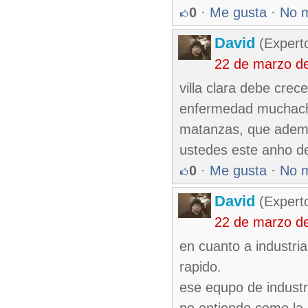
0
·
Me gusta
·
No 
David
(Expert
22 de marzo d
villa clara debe crec
enfermedad muchacho
matanzas, que ademas
ustedes este anho de
0
·
Me gusta
·
No 
David
(Expert
22 de marzo d
en cuanto a industria
rapido.
ese equpo de industr