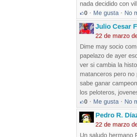
nada decidido con vil
0
·
Me gusta
·
No 
Julio Cesar 
22 de marzo d
Dime may socio como 
papelazo de ayer esos
ver si cambia la his
matanceros pero no p
sabe ganar campeona
los peloteros, jovene
0
·
Me gusta
·
No 
Pedro R. Día
22 de marzo d
Un saludo hermano F