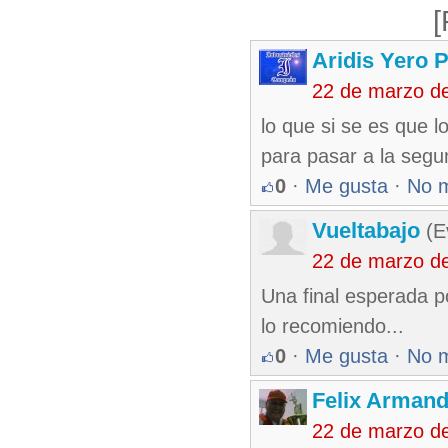
[
Aridis Yero 
22 de marzo d
lo que si se es que l
para pasar a la seg
0
·
Me gusta
·
No 
Vueltabajo
(E
22 de marzo d
Una final esperada po
lo recomiendo...
0
·
Me gusta
·
No 
Felix Armand
22 de marzo d