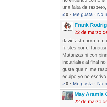
no entiendo como la c
una falta de respeto,
0
·
Me gusta
·
No 
Frank Rodri
22 de marzo d
david asta aora te e
fuistes por el fanat
Matanzas ni con pina
indutriales al final 
guste que ni me respo
equipo yo no escrivo
0
·
Me gusta
·
No 
May Aramis 
22 de marzo d