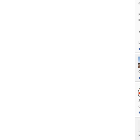
a
P
l
Y
L
Q
C
M