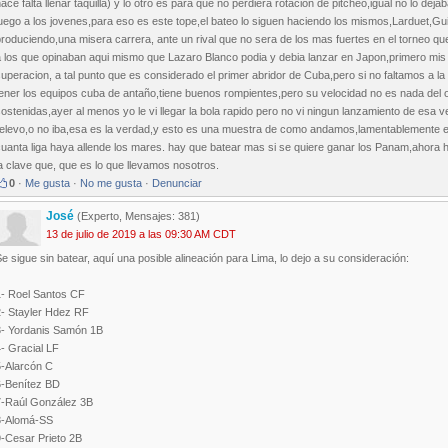
ace falta llenar taquilla) y lo otro es para que no perdiera rotacion de pitcheo,igual no lo dej
uego a los jovenes,para eso es este tope,el bateo lo siguen haciendo los mismos,Larduet,Gui
roduciendo,una misera carrera, ante un rival que no sera de los mas fuertes en el torneo qu
 los que opinaban aqui mismo que Lazaro Blanco podia y debia lanzar en Japon,primero mis r
uperacion, a tal punto que es considerado el primer abridor de Cuba,pero si no faltamos a l
ener los equipos cuba de antaño,tiene buenos rompientes,pero su velocidad no es nada del o
ostenidas,ayer al menos yo le vi llegar la bola rapido pero no vi ningun lanzamiento de esa 
relevo,o no iba,esa es la verdad,y esto es una muestra de como andamos,lamentablemente el
uanta liga haya allende los mares. hay que batear mas si se quiere ganar los Panam,ahora h
a clave que, que es lo que llevamos nosotros.
0
·
Me gusta
·
No me gusta
·
Denunciar
José
(Experto, Mensajes: 381)
13 de julio de 2019 a las 09:30 AM CDT
e sigue sin batear, aquí una posible alineación para Lima, lo dejo a su consideración:
1- Roel Santos CF
2- Stayler Hdez RF
3- Yordanis Samón 1B
- Gracial LF
5-Alarcón C
6-Benítez BD
7-Raúl González 3B
8-Alomá-SS
9-Cesar Prieto 2B