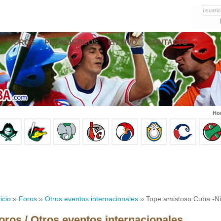
usuario
FOROS
PRONÓSTICOS
EN VIVO
CONTACTO
Hor
icio
»
Foros
»
Otros eventos internacionales
» Tope amistoso Cuba -Ni
oros / Otros eventos internacionales