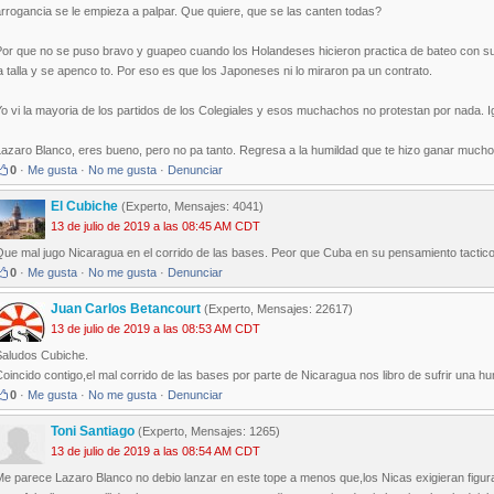
rrogancia se le empieza a palpar. Que quiere, que se las canten todas?
or que no se puso bravo y guapeo cuando los Holandeses hicieron practica de bateo con su ca
a talla y se apenco to. Por eso es que los Japoneses ni lo miraron pa un contrato.
o vi la mayoria de los partidos de los Colegiales y esos muchachos no protestan por nada. 
azaro Blanco, eres bueno, pero no pa tanto. Regresa a la humildad que te hizo ganar mucho
0
·
Me gusta
·
No me gusta
·
Denunciar
El Cubiche
(Experto, Mensajes: 4041)
13 de julio de 2019 a las 08:45 AM CDT
ue mal jugo Nicaragua en el corrido de las bases. Peor que Cuba en su pensamiento tactico
0
·
Me gusta
·
No me gusta
·
Denunciar
Juan Carlos Betancourt
(Experto, Mensajes: 22617)
13 de julio de 2019 a las 08:53 AM CDT
Saludos Cubiche.
oincido contigo,el mal corrido de las bases por parte de Nicaragua nos libro de sufrir una hum
0
·
Me gusta
·
No me gusta
·
Denunciar
Toni Santiago
(Experto, Mensajes: 1265)
13 de julio de 2019 a las 08:54 AM CDT
e parece Lazaro Blanco no debio lanzar en este tope a menos que,los Nicas exigieran figura