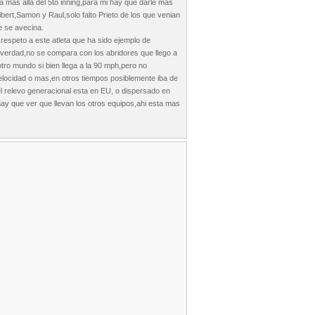
aba mas alla del 5to inning,para mi hay que darle mas
bert,Samon y Raul,solo falto Prieto de los que venian
e se avecina.
espeto a este atleta que ha sido ejemplo de
a verdad,no se compara con los abridores que llego a
tro mundo si bien llega a la 90 mph,pero no
velocidad o mas,en otros tiempos posiblemente iba de
 relevo generacional esta en EU, o dispersado en
ay que ver que llevan los otros equipos,ahi esta mas