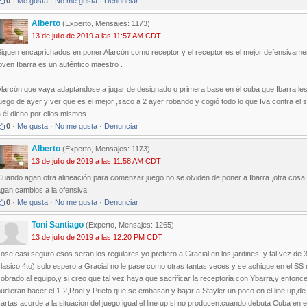
0
·
Me gusta
·
No me gusta
·
Denunciar
Alberto
(Experto, Mensajes: 1173)
13 de julio de 2019 a las 11:57 AM CDT
iguen encaprichados en poner Alarcón como receptor y el receptor es el mejor defensivamente
oven Ibarra es un auténtico maestro .
larcón que vaya adaptándose a jugar de designado o primera base en él cuba que Ibarra les 
uego de ayer y ver que es el mejor ,saco a 2 ayer robando y cogió todo lo que Iva contra el s
 él dicho por ellos mismos .
0
·
Me gusta
·
No me gusta
·
Denunciar
Alberto
(Experto, Mensajes: 1173)
13 de julio de 2019 a las 11:58 AM CDT
Cuando agan otra alineación para comenzar juego no se olviden de poner a Ibarra ,otra cosa
gan cambios a la ofensiva .
0
·
Me gusta
·
No me gusta
·
Denunciar
Toni Santiago
(Experto, Mensajes: 1265)
13 de julio de 2019 a las 12:20 PM CDT
ose casi seguro esos seran los regulares,yo prefiero a Gracial en los jardines, y tal vez de
lasico 4to),solo espero a Gracial no le pase como otras tantas veces y se achique,en el SS
obrado al equipo,y si creo que tal vez haya que sacrificar la receptoria con Ybarra,y entonce
udieran hacer el 1-2,Roel y Prieto que se embasan y bajar a Stayler un poco en el line up,
artas acorde a la situacion del juego igual el line up si no producen.cuando debuta Cuba en