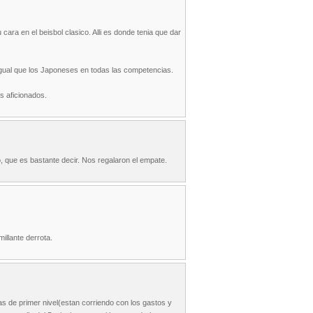
ra en el beisbol clasico. Alli es donde tenia que dar
Igual que los Japoneses en todas las competencias.
s aficionados.
, que es bastante decir. Nos regalaron el empate.
illante derrota.
s de primer nivel(estan corriendo con los gastos y