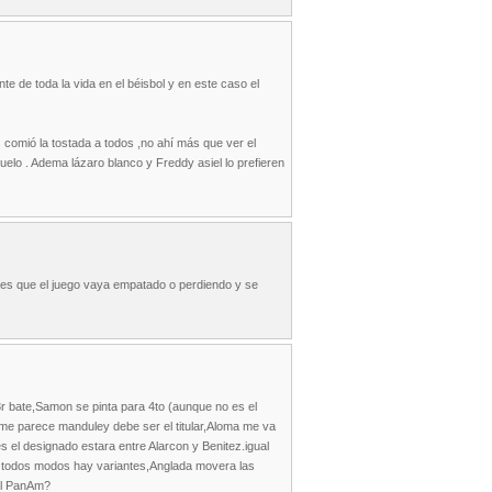
 de toda la vida en el béisbol y en este caso el
comió la tostada a todos ,no ahí más que ver el
uelo . Adema lázaro blanco y Freddy asiel lo prefieren
 es que el juego vaya empatado o perdiendo y se
 3r bate,Samon se pinta para 4to (aunque no es el
 me parece manduley debe ser el titular,Aloma me va
s el designado estara entre Alarcon y Benitez.igual
de todos modos hay variantes,Anglada movera las
 el PanAm?