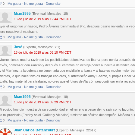
0
·
Me gusta
·
No me gusta
·
Denunciar
Mcm1995
(Eventual, Mensajes: 18)
13 de julio de 2019 a las 12:44 PM CDT
yer el juego fue un fiasco, Pedro Álvarez bien hasta el 9no, después casi lo revientan, a ve
pero resuelve el muchacho
0
·
Me gusta
·
No me gusta
·
Denunciar
José
(Experto, Mensajes: 381)
13 de julio de 2019 a las 03:10 PM CDT
lberto, tienes mucha razón en las posibilidades defensivas de Ibarra, pero con la escacés d
revés, comenzar con Alarcón y después si estamos en ventaja poner a Ibarra a defender, ade
riel Martínez, a la defensa no tiene nada que envidiarle a Ibarra y al bate es mucho mejor ba
alentos, lo que hace falta es trabajar con ellos, el artemiseño Andy Cosme, el propio Oscar
balle, hay material para trabajar, no creo que el futuro de Alarcón sea continuar en la recepto
0
·
Me gusta
·
No me gusta
·
Denunciar
Mcm1995
(Eventual, Mensajes: 18)
13 de julio de 2019 a las 09:29 PM CDT
i equipo hoy dio muestra de su superioridad en el terreno a pesar de no salir como favorito.
e mi provincia (Freddy Asiel, Guillen y Vizcaino) tuvieron un pésimo desempeño. Mañana si 
0
·
Me gusta
·
No me gusta
·
Denunciar
Juan Carlos Betancourt
(Experto, Mensajes: 22617)