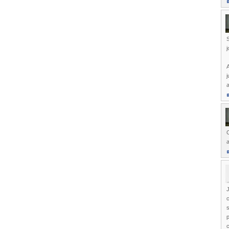
S
j
A
j
a
a
J
c
s
p
c