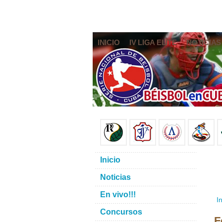
INICIO
IV LIGA ELITE
NOTICIAS
Inicio
Noticias
En vivo!!!
In
Concursos
F