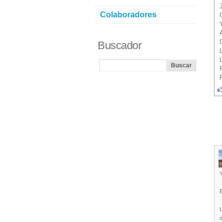
Colaboradores
Buscador
Y
E
L
m