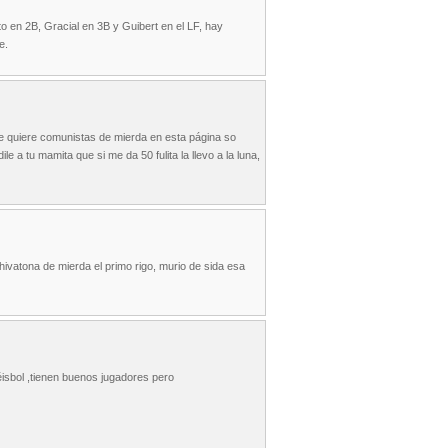
o en 2B, Gracial en 3B y Guibert en el LF, hay
e.
e quiere comunistas de mierda en esta página so
a tu mamita que si me da 50 fulita la llevo a la luna,
chivatona de mierda el primo rigo, murio de sida esa
isbol ,tienen buenos jugadores pero