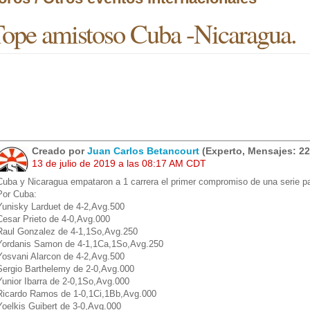
ope amistoso Cuba -Nicaragua.
Creado por
Juan Carlos Betancourt
(Experto, Mensajes: 22
13 de julio de 2019 a las 08:17 AM CDT
Cuba y Nicaragua empataron a 1 carrera el primer compromiso de una serie pa
Por Cuba:
Yunisky Larduet de 4-2,Avg.500
Cesar Prieto de 4-0,Avg.000
Raul Gonzalez de 4-1,1So,Avg.250
Yordanis Samon de 4-1,1Ca,1So,Avg.250
Yosvani Alarcon de 4-2,Avg.500
Sergio Barthelemy de 2-0,Avg.000
Yunior Ibarra de 2-0,1So,Avg.000
Ricardo Ramos de 1-0,1Ci,1Bb,Avg.000
Yoelkis Guibert de 3-0,Avg.000