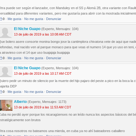
tra puede ser según el lanzador, con Manduley en el SS y Alomá 2B, otra variante con Raulit
ersatilidad para diferentes variantes, pero me gustaría para abrir con la mostrada inicialment
0
·
Me gusta
·
No me gusta
·
Denunciar
El Niche Guapo
(Experto, Mensajes: 104)
13 de julio de 2019 a las 10:08 AM CDT
Que bolero asere consorte monina bongo jose la cantimplora chivatona vete de aqui que nadi
efondao, mal nacido ven al parque monaco para que veas el numero 14 que yo uso en teni, dile 
a atravieso con el 14 que uso buajajaja buajajaja
0
·
Me gusta
·
No me gusta
·
Denunciar
El Niche Guapo
(Experto, Mensajes: 104)
13 de julio de 2019 a las 10:17 AM CDT
uiero pedir un minuto de silencio por la muerte del hijo pajaro del peste a pico en la boca la 
ajarita DEP
0
·
Me gusta
·
No me gusta
·
Denunciar
Alberto
(Experto, Mensajes: 1173)
13 de julio de 2019 a las 11:53 AM CDT
Cuba no perdió ayer porque los nicaragüenses no an leído nunca los aspectos básicos del bé
estratégicamente son brutos
Otra cosa nosotros no bateamos una mierda, en cuba ya no ahí bateadores caballero