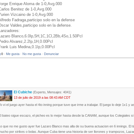
Jorge Enrique Aloma de 1-0,Avg.000
Carlos Benitez de 1-0,Avg.000
Yurien Vizcaino de 1-0,Avg.000
Alfredo Fadraga,participo solo en la defense
Oscar Valdes,participo solo en la defense.
Lanzadores:
Lazaro Blanco,6.0Ip,5H,1C,1Cl,2Bb,4So,1.50Pcl
Pedro Alvarez,2.2Ip,1H,0.00Pcl
Frank Luis Medina,0.1Ip,0.00Pcl
0
·
Me gusta
·
No me gusta
·
Denunciar
El Cubiche
(Experto, Mensajes: 4041)
13 de julio de 2019 a las 08:43 AM CDT
o vi el juego ayer hasta el 4to inning porque tuve que irme a trabajar. El juego lo deje 1x1 y as
l bateo sigue escazo, el picheo es lo mejor hasta desde la CANAM, aunque los Colegiales si l
o que no me gusto ayer fue Lazaro Blanco mas alla de su buena actuacion en 6 innings. El 
ucho por strikes o bolas. Aunque Cuba tiene una historia de ser llorones y trampozos, Lazar