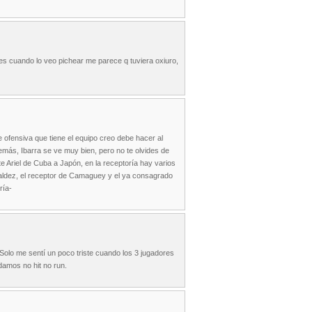
ces cuando lo veo pichear me parece q tuviera oxiuro,
e ofensiva que tiene el equipo creo debe hacer al
más, Ibarra se ve muy bien, pero no te olvides de
te Ariel de Cuba a Japón, en la receptoría hay varios
 Valdez, el receptor de Camaguey y el ya consagrado
ría-
 Solo me sentí un poco triste cuando los 3 jugadores
damos no hit no run.