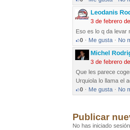
Leodanis Rod
3 de febrero d
Eso es lo q da levar
0
·
Me gusta
·
No 
Michel Rodri
3 de febrero d
Que les parece coger
Urquiola lo llama el a
0
·
Me gusta
·
No 
Publicar nue
No has iniciado sesió