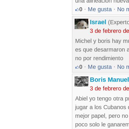
una alineacion nueva
0
·
Me gusta
·
No 
Israel
(Experto
3 de febrero d
Michel y boris hay m
es que desarmaron a
no por rendimiento
0
·
Me gusta
·
No 
Boris Manue
3 de febrero d
Abiel yo tengo otra 
jugar a los Cubanos 
mejor papel, pero no
poco solo le ganare