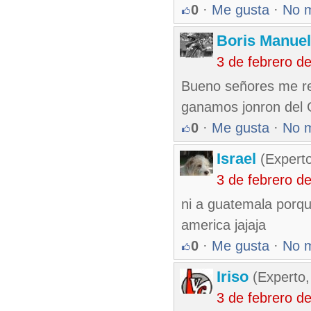
0
·
Me gusta
·
No 
Boris Manue
3 de febrero d
Bueno señores me re
ganamos jonron del G
0
·
Me gusta
·
No 
Israel
(Experto
3 de febrero d
ni a guatemala porqu
america jajaja
0
·
Me gusta
·
No 
Iriso
(Experto,
3 de febrero d