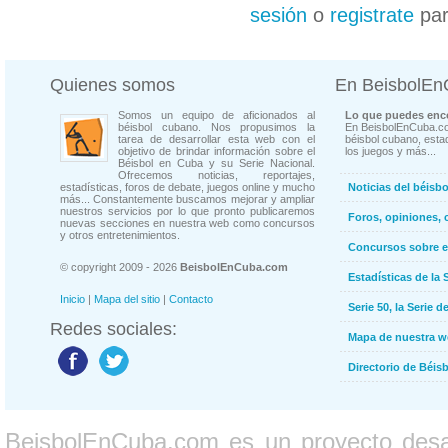
sesión
o
registrate
par
Quienes somos
En BeisbolE
Somos un equipo de aficionados al
Lo que puedes enco
béisbol cubano. Nos propusimos la
En BeisbolEnCuba.co
tarea de desarrollar esta web con el
béisbol cubano, estad
objetivo de brindar información sobre el
los juegos y más...
Béisbol en Cuba y su Serie Nacional.
Ofrecemos noticias, reportajes,
estadísticas, foros de debate, juegos online y mucho
Noticias del béisb
más... Constantemente buscamos mejorar y ampliar
nuestros servicios por lo que pronto publicaremos
Foros, opiniones, 
nuevas secciones en nuestra web como concursos
y otros entretenimientos.
Concursos sobre e
© copyright 2009 - 2026
BeisbolEnCuba.com
Estadísticas de la 
Inicio
|
Mapa del sitio
|
Contacto
Serie 50, la Serie d
Redes sociales:
Mapa de nuestra 
Directorio de Béi
BeisbolEnCuba.com es un proyecto desarr