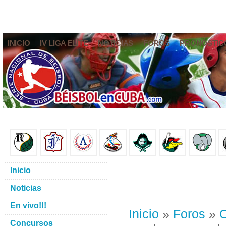
INICIO
IV LIGA ELITE
NOTICIAS
FOROS
PRONÓSTIC
Inicio
Noticias
En vivo!!!
Inicio
»
Foros
»
O
Concursos