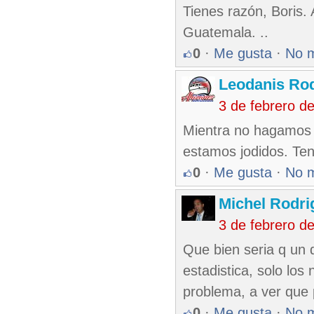
Tienes razón, Boris.
Guatemala. ..
0
·
Me gusta
·
No 
Leodanis Rod
3 de febrero d
Mientra no hagamos 
estamos jodidos. Te
0
·
Me gusta
·
No 
Michel Rodri
3 de febrero d
Que bien seria q un 
estadistica, solo lo
problema, a ver que 
0
·
Me gusta
·
No 