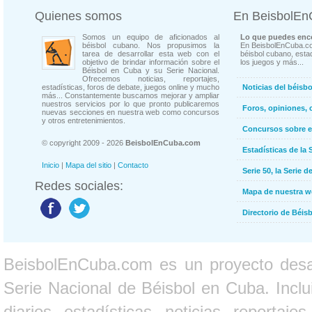
Quienes somos
En BeisbolE
Somos un equipo de aficionados al
Lo que puedes enco
béisbol cubano. Nos propusimos la
En BeisbolEnCuba.co
tarea de desarrollar esta web con el
béisbol cubano, estad
objetivo de brindar información sobre el
los juegos y más...
Béisbol en Cuba y su Serie Nacional.
Ofrecemos noticias, reportajes,
estadísticas, foros de debate, juegos online y mucho
Noticias del béisb
más... Constantemente buscamos mejorar y ampliar
nuestros servicios por lo que pronto publicaremos
Foros, opiniones, 
nuevas secciones en nuestra web como concursos
y otros entretenimientos.
Concursos sobre e
© copyright 2009 - 2026
BeisbolEnCuba.com
Estadísticas de la 
Inicio
|
Mapa del sitio
|
Contacto
Serie 50, la Serie d
Redes sociales:
Mapa de nuestra 
Directorio de Béi
BeisbolEnCuba.com es un proyecto desarr
Serie Nacional de Béisbol en Cuba. Inclui
diarios, estadísticas, noticias, report