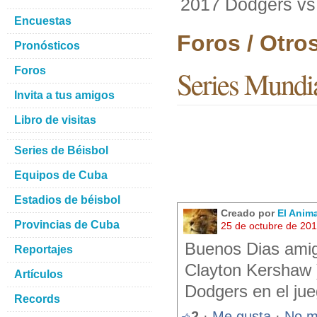
2017 Dodgers vs
Encuestas
Foros / Otro
Pronósticos
Foros
Series Mundi
Invita a tus amigos
Libro de visitas
Series de Béisbol
Equipos de Cuba
Estadios de béisbol
Creado por
El Anim
Provincias de Cuba
25 de octubre de 20
Buenos Dias amigo
Reportajes
Clayton Kershaw )
Artículos
Dodgers en el juego
Records
2
·
Me gusta
·
No m