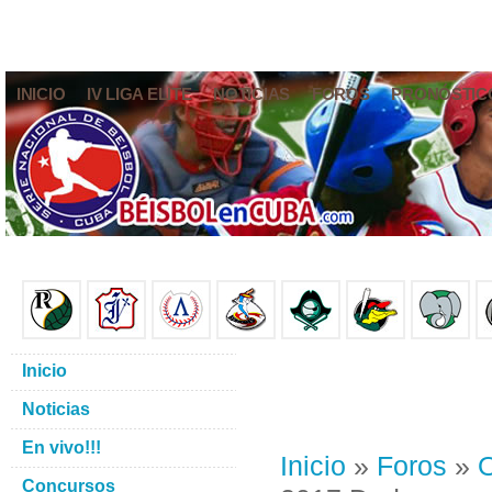
INICIO
IV LIGA ELITE
NOTICIAS
FOROS
PRONÓSTIC
Inicio
Noticias
En vivo!!!
Inicio
»
Foros
»
O
Concursos