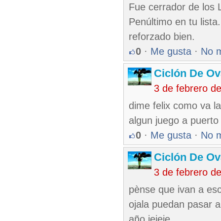
Fue cerrador de los 
Penúltimo en tu lista
reforzado bien.
0
·
Me gusta
·
No 
Ciclón De O
3 de febrero d
dime felix como va l
algun juego a puerto
0
·
Me gusta
·
No 
Ciclón De O
3 de febrero d
pènse que ivan a es
ojala puedan pasar a
año jejeje