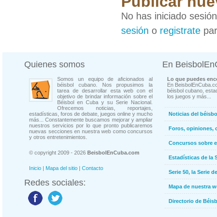
Publicar nue
No has iniciado sesió
sesión
o
registrate
par
Quienes somos
En BeisbolE
Somos un equipo de aficionados al
Lo que puedes enco
béisbol cubano. Nos propusimos la
En BeisbolEnCuba.co
tarea de desarrollar esta web con el
béisbol cubano, estad
objetivo de brindar información sobre el
los juegos y más...
Béisbol en Cuba y su Serie Nacional.
Ofrecemos noticias, reportajes,
estadísticas, foros de debate, juegos online y mucho
Noticias del béisb
más... Constantemente buscamos mejorar y ampliar
nuestros servicios por lo que pronto publicaremos
Foros, opiniones, 
nuevas secciones en nuestra web como concursos
y otros entretenimientos.
Concursos sobre e
© copyright 2009 - 2026
BeisbolEnCuba.com
Estadísticas de la 
Inicio
|
Mapa del sitio
|
Contacto
Serie 50, la Serie d
Redes sociales:
Mapa de nuestra 
Directorio de Béi