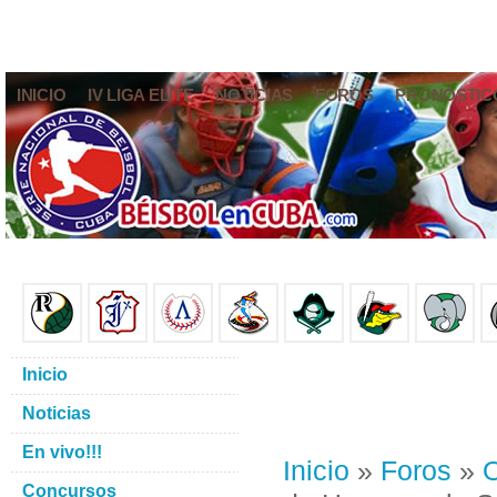
INICIO
IV LIGA ELITE
NOTICIAS
FOROS
PRONÓSTIC
Inicio
Noticias
En vivo!!!
Inicio
»
Foros
»
O
Concursos