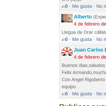
0
·
Me gusta
·
No 
Alberto
(Exper
4 de febrero d
Llegua de Drar cállate
0
·
Me gusta
·
No 
Juan Carlos 
4 de febrero d
Buenos dias,saludos 
Felix Armando,muchas
Con Angel Rigoberto
equipo.
0
·
Me gusta
·
No 