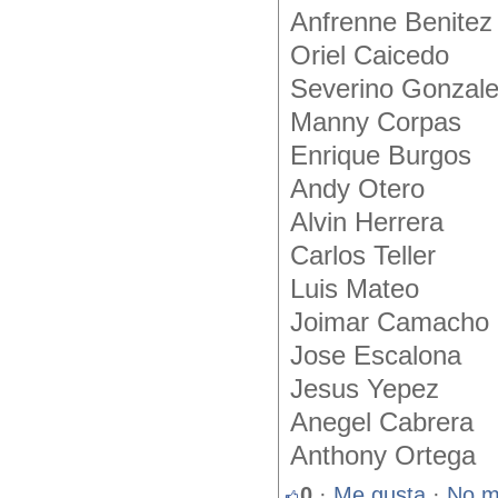
Anfrenne Benitez
Oriel Caicedo
Severino Gonzal
Manny Corpas
Enrique Burgos
Andy Otero
Alvin Herrera
Carlos Teller
Luis Mateo
Joimar Camacho
Jose Escalona
Jesus Yepez
Anegel Cabrera
Anthony Ortega
0
·
Me gusta
·
No m