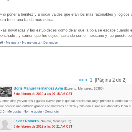
3-no poner a benitez y a oscar valdes que eran los mas razonables y logicos 
para tener una tanda mas solida
4-las novatadas y las estupideces como dejar que la bola se escape cuando e
ponchado , y samon que fue cojido hablando con el mexicano y fue puesto ou
0
·
Me gusta
·
No me gusta
·
Denunciar
<<
<
1
[Página 2 de 2]
Boris Manuel Fernandez Avm
(Experto, Mensajes: 18385)
8 de febrero de 2019 a las 07:15 AM CST
Buenos dias yo veo dos jugadas claves por lo que se perdio ese juego primero cuando fue
ue parecia una entrada grande con hombres en 3era y 2da con 1 solo out Manduley le va al pri
0
·
Me gusta
·
No me gusta
·
Denunciar
Javier Romero
(Novato, Mensajes: 3)
8 de febrero de 2019 a las 08:21 AM CST