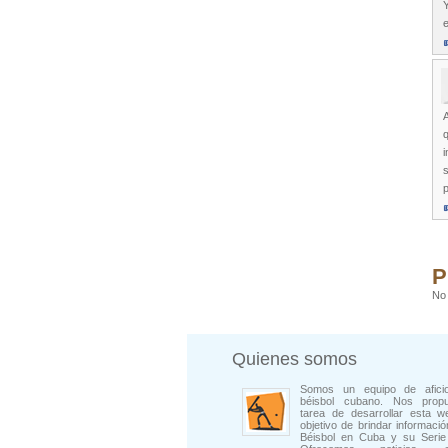
Y
A
q
i
s
p
P
No 
Quienes somos
Somos un equipo de afici
béisbol cubano. Nos prop
tarea de desarrollar esta w
objetivo de brindar informació
Béisbol en Cuba y su Serie 