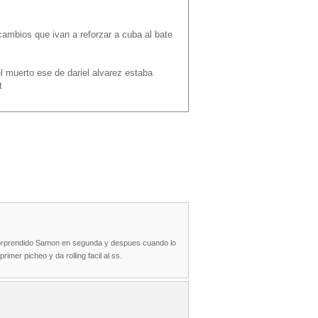
cambios que ivan a reforzar a cuba al bate
l muerto ese de dariel alvarez estaba
t
 sorprendido Samon en segunda y despues cuando lo
mer picheo y da rolling facil al ss.