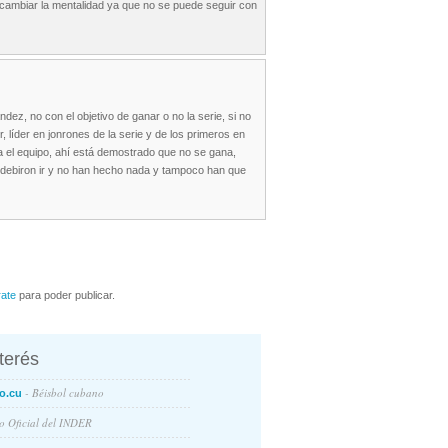
 cambiar la mentalidad ya que no se puede seguir con
ez, no con el objetivo de ganar o no la serie, si no
 líder en jonrones de la serie y de los primeros en
ra el equipo, ahí está demostrado que no se gana,
o debiron ir y no han hecho nada y tampoco han que
rate
para poder publicar.
nterés
- Béisbol cubano
o.cu
io Oficial del INDER