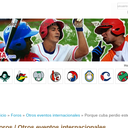
usuario
FOROS
PRONÓSTICOS
EN VIVO
CONTACTO
Ho
icio
»
Foros
»
Otros eventos internacionales
» Porque cuba perdio est
oros / Otros eventos internacionales