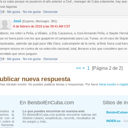
a se sabe porque no pusieron el año anterior a Civil , maneger de Cuba solamente, hay que
esas lagunas
0
·
Me gusta
·
No me gusta
·
Denunciar
José
(Experto, Mensajes: 381)
8 de febrero de 2019 a las 09:41 AM CST
lberto, me referí a Peña, a Viñales, a Erly Casanova, a José Armando Peña, a Stayler Hernánd
ue se fuera justo con los que guaperon el campeonato para Las Tunas, en el caso de Stayler,
mpulsadas, además qie jugó para Villa Clara, subcampeón de la serie, al final, fuera cual fue
iempre estuve en contra de na selección nacional, total, llevaron a los que considero que n
ermitido que otros jueguen.
0
·
Me gusta
·
No me gusta
·
Denunciar
<<
<
1
[Página 2 de 2]
ublicar nueva respuesta
has iniciado sesión. No puedes publicar temas o respuestas. Por favor
inicia sesión
o
regist
En BeisbolEnCuba.com
Sitios de i
onados al
Lo que puedes encontrar en nuestra web
BeisbolCuban
usimos la
En BeisbolEnCuba.com podrás encontrar noticias del
eb con el
béisbol cubano, estadísticas, records, resultados de
- Sit
INDER.cu
n sobre el
los juegos y más...
Nacional.