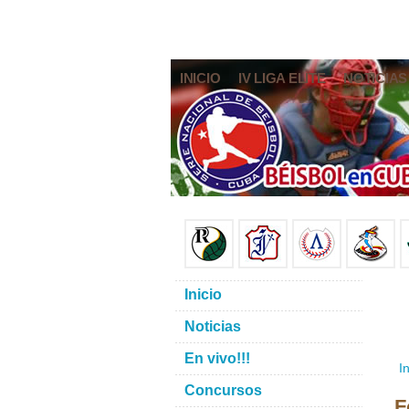
INICIO
IV LIGA ELITE
NOTICIAS
Inicio
Noticias
En vivo!!!
In
Concursos
F