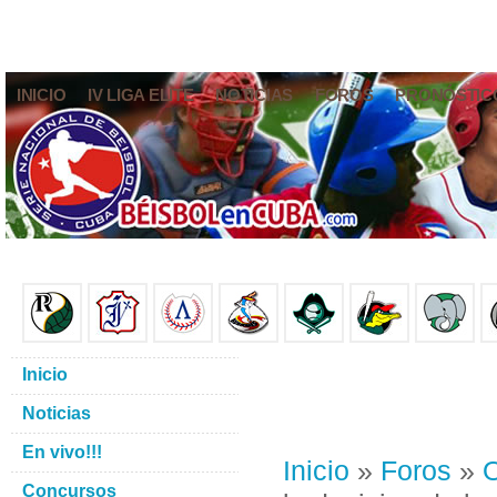
INICIO
IV LIGA ELITE
NOTICIAS
FOROS
PRONÓSTIC
Inicio
Noticias
En vivo!!!
Inicio
»
Foros
»
O
Concursos