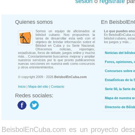
sesión
o
registrate
par
Quienes somos
En BeisbolE
Somos un equipo de aficionados al
Lo que puedes enco
béisbol cubano. Nos propusimos la
En BeisbolEnCuba.co
tarea de desarrollar esta web con el
béisbol cubano, estad
objetivo de brindar información sobre el
los juegos y más...
Béisbol en Cuba y su Serie Nacional.
Ofrecemos noticias, reportajes,
estadísticas, foros de debate, juegos online y mucho
Noticias del béisb
más... Constantemente buscamos mejorar y ampliar
nuestros servicios por lo que pronto publicaremos
Foros, opiniones, 
nuevas secciones en nuestra web como concursos
y otros entretenimientos.
Concursos sobre e
© copyright 2009 - 2026
BeisbolEnCuba.com
Estadísticas de la 
Inicio
|
Mapa del sitio
|
Contacto
Serie 50, la Serie d
Redes sociales:
Mapa de nuestra 
Directorio de Béi
BeisbolEnCuba.com es un proyecto desarr