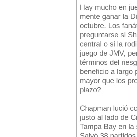
Hay mucho en jue
mente ganar la Div
octubre. Los faná
preguntarse si S
central o si la ro
juego de JMV, per
términos del ries
beneficio a largo
mayor que los pro
plazo?
Chapman lució co
justo al lado de 
Tampa Bay en la s
Salvó 38 partido