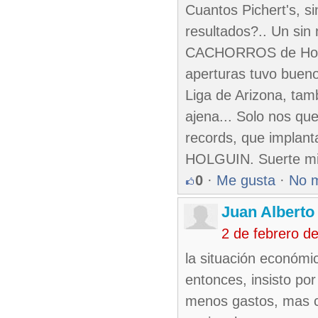
Cuantos Pichert's, s
resultados?.. Un sin
CACHORROS de Holgui
aperturas tuvo bueno
Liga de Arizona, tam
ajena... Solo nos qu
records, que implanta
HOLGUIN. Suerte mi
0
·
Me gusta
·
No 
Juan Alberto
2 de febrero d
la situación económi
entonces, insisto po
menos gastos, mas co