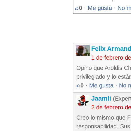
0
·
Me gusta
·
No m
Felix Armand
1 de febrero d
Opino que Aroldis Ch
privilegiado y lo est
0
·
Me gusta
·
No 
Jaamli
(Expert
2 de febrero d
Creo lo mismo que Fé
responsabilidad. Sus